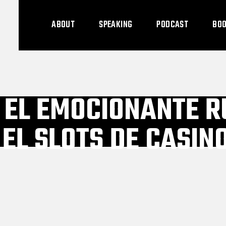
ABOUT
SPEAKING
PODCAST
BO
 EL EMOCIONANTE R
 EL SLOTS DE CASIN