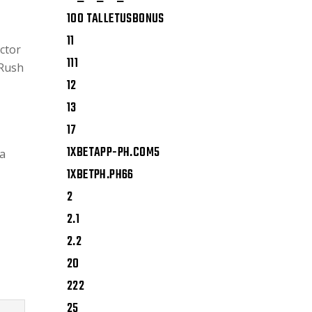
100 TALLETUSBONUS
11
ctor
111
 Rush
12
13
17
1XBETAPP-PH.COM5
 a
1XBETPH.PH66
2
2.1
2.2
20
222
25