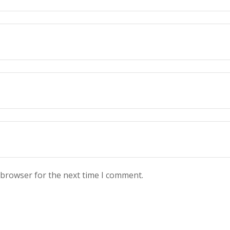
 browser for the next time I comment.