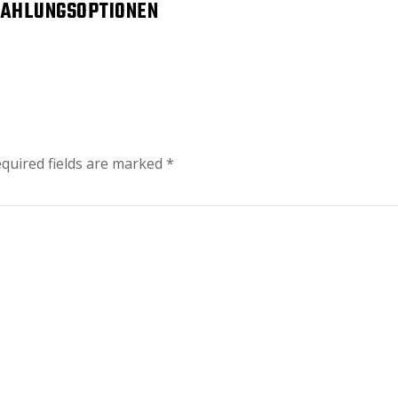
AHLUNGSOPTIONEN
quired fields are marked
*