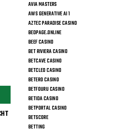
AVIA MASTERS
AWS GENERATIVE AI 1
AZTEC PARADISE CASINO
BEDPAGE.ONLINE
BEEF CASINO
BET RIVIERA CASINO
BETCAVE CASINO
BETCLEO CASINO
BETERO CASINO
BETFOURU CASINO
BETIDA CASINO
BETPORTAL CASINO
CHT
BETSCORE
BETTING