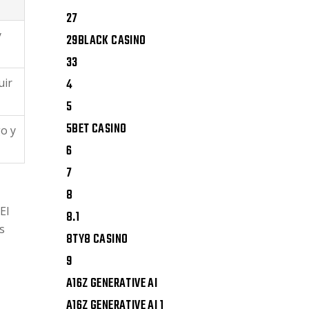
27
y
29BLACK CASINO
33
uir
4
5
5BET CASINO
go y
6
7
8
El
8.1
s
8TY8 CASINO
9
A16Z GENERATIVE AI
A16Z GENERATIVE AI 1