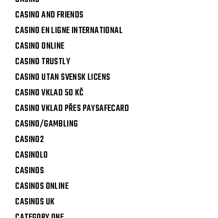
CASINO AND FRIENDS
CASINO EN LIGNE INTERNATIONAL
CASINO ONLINE
CASINO TRUSTLY
CASINO UTAN SVENSK LICENS
CASINO VKLAD 50 KČ
CASINO VKLAD PŘES PAYSAFECARD
CASINO/GAMBLING
CASINO2
CASINOLO
CASINOS
CASINOS ONLINE
CASINOS UK
CATEGORY ONE