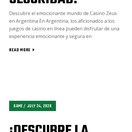
Descubre el emocionante mundo de Casino Zeus
en Argentina En Argentina, los aficionados a los
juegos de casino en línea pueden disfrutar de una
experiencia emocionante y segura en
READ MORE
CASINO ONLINE GAME
GAME
JULY 24, 2026
¡DESCUBRE LA