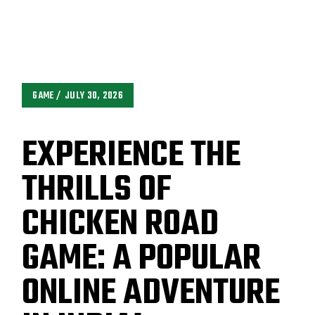
GAME
JULY 30, 2026
EXPERIENCE THE
THRILLS OF
CHICKEN ROAD
GAME: A POPULAR
ONLINE ADVENTURE