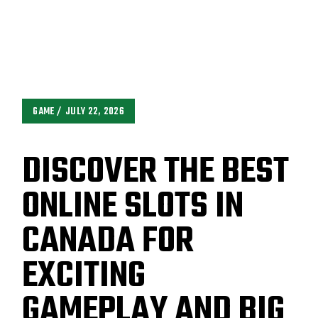
CASINO ONLINE GAME
GAME
JULY 22, 2026
DISCOVER THE BEST
ONLINE SLOTS IN
CANADA FOR
EXCITING
GAMEPLAY AND BIG