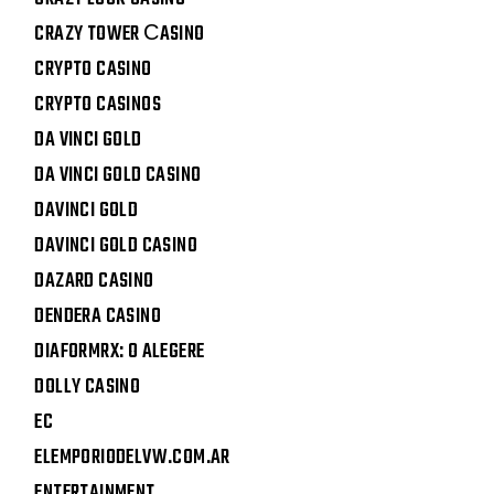
CRAZY TOWER СASINO
CRYPTO CASINO
CRYPTO CASINOS
DA VINCI GOLD
DA VINCI GOLD CASINO
DAVINCI GOLD
DAVINCI GOLD CASINO
DAZARD CASINO
DENDERA CASINO
DIAFORMRX: O ALEGERE
DOLLY CASINO
EC
ELEMPORIODELVW.COM.AR
ENTERTAINMENT