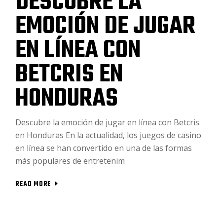
DESCUBRE LA
EMOCIÓN DE JUGAR
EN LÍNEA CON
BETCRIS EN
HONDURAS
Descubre la emoción de jugar en línea con Betcris
en Honduras En la actualidad, los juegos de casino
en línea se han convertido en una de las formas
más populares de entretenim
READ MORE
CASINO ONLINE GAME