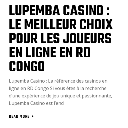
LUPEMBA CASINO :
LE MEILLEUR CHOIX
POUR LES JOUEURS
EN LIGNE EN RD
CONGO
Lupemba Casino : La référence des casinos en
ligne en RD Congo Si vous êtes à la recherche
d’une expérience de jeu unique et passionnante,
Lupemba Casino est l’end
READ MORE