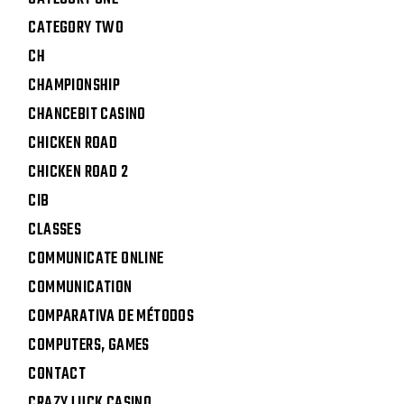
CATEGORY TWO
CH
CHAMPIONSHIP
CHANCEBIT CASINO
CHICKEN ROAD
CHICKEN ROAD 2
CIB
CLASSES
COMMUNICATE ONLINE
COMMUNICATION
COMPARATIVA DE MÉTODOS
COMPUTERS, GAMES
CONTACT
CRAZY LUCK CASINO