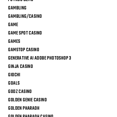
GAMBLING
GAMBLING/CASINO
GAME
GAME SPOT CASINO
GAMES
GAMSTOP CASINO
GENERATIVE AI ADOBE PHOTOSHOP 3
GINJA CASINO
GIOCHI
GOALS
GODZ CASINO
GOLDEN GENIE CASINO
GOLDEN PHARAOH
GOLDEN PHARAOH CASINO