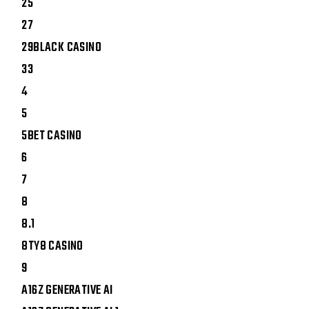
25
27
29BLACK CASINO
33
4
5
5BET CASINO
6
7
8
8.1
8TY8 CASINO
9
A16Z GENERATIVE AI