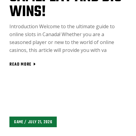
WINS!
Introduction Welcome to the ultimate guide to
online slots in Canada! Whether you are a
seasoned player or new to the world of online
casinos, this article will provide you with va
READ MORE
CASINO ONLINE GAME
GAME
JULY 21, 2026