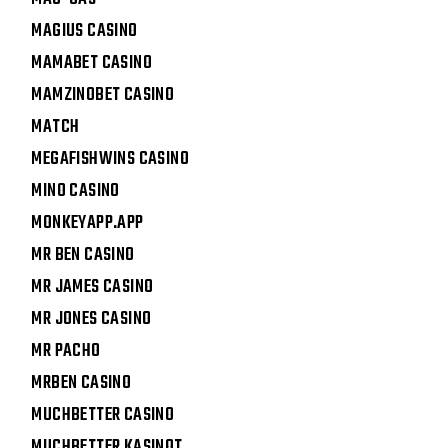
MAGIUS CASINO
MAMABET CASINO
MAMZINOBET CASINO
MATCH
MEGAFISHWINS CASINO
MINO CASINO
MONKEYAPP.APP
MR BEN CASINO
MR JAMES CASINO
MR JONES CASINO
MR PACHO
MRBEN CASINO
MUCHBETTER CASINO
MUCHBETTER KASINOT