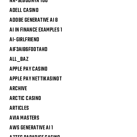
NA-SEGODNYA 100
ADELL CASINO
ADOBE GENERATIVE AI 8
AI IN FINANCE EXAMPLES 1
AI-GIRLFRIEND
AIF3AIB6FOOTAHD
ALL_BAZ
APPLE PAY CASINO
APPLE PAY NETTIKASINOT
ARCHIVE
ARCTIC CASINO
ARTICLES
AVIA MASTERS
AWS GENERATIVE AI 1