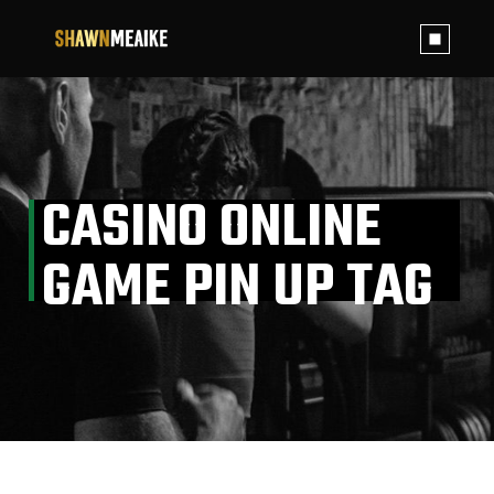
Skip
to
the
content
CASINO ONLINE
GAME PIN UP TAG