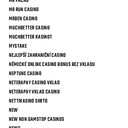
MR PACHO
MR RUN CASINO
MRBEN CASINO
MUCHBETTER CASINO
MUCHBETTER KASINOT
MYSTAKE
NEJLEPŠÍ ZAHRANIČNÍ CASINO
NĚMECKÉ ONLINE CASINO BONUS BEZ VKLADU
NEPTUNE CASINO
NETERAPAY CASINO VKLAD
NETERAPAY VKLAD CASINO
NETTIKASINO SIIRTO
NEW
NEW NON GAMSTOP CASINOS