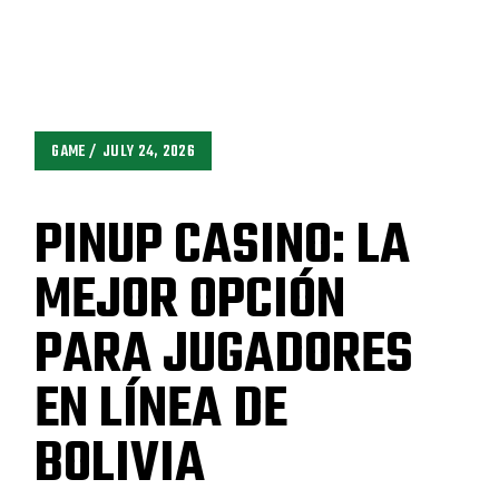
GAME
JULY 24, 2026
PINUP CASINO: LA
MEJOR OPCIÓN
PARA JUGADORES
EN LÍNEA DE
BOLIVIA