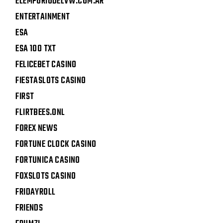
ELEMPORIODELVW.COM.AR
ENTERTAINMENT
ESA
ESA 100 TXT
FELICEBET CASINO
FIESTASLOTS CASINO
FIRST
FLIRTBEES.ONL
FOREX NEWS
FORTUNE CLOCK CASINO
FORTUNICA CASINO
FOXSLOTS CASINO
FRIDAYROLL
FRIENDS