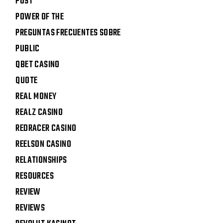
POST
POWER OF THE
PREGUNTAS FRECUENTES SOBRE
PUBLIC
QBET CASINO
QUOTE
REAL MONEY
REALZ CASINO
REDRACER CASINO
REELSON CASINO
RELATIONSHIPS
RESOURCES
REVIEW
REVIEWS