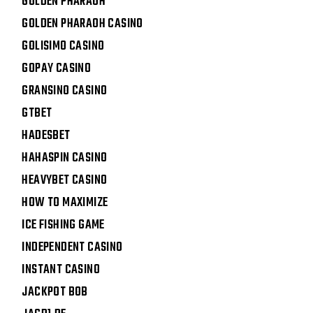
GOLDEN PHARAOH
GOLDEN PHARAOH CASINO
GOLISIMO CASINO
GOPAY CASINO
GRANSINO CASINO
GTBET
HADESBET
HAHASPIN CASINO
HEAVYBET CASINO
HOW TO MAXIMIZE
ICE FISHING GAME
INDEPENDENT CASINO
INSTANT CASINO
JACKPOT BOB