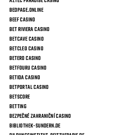
AZTEC PARADISE CASINO
BEDPAGE.ONLINE
BEEF CASINO
BET RIVIERA CASINO
BETCAVE CASINO
BETCLEO CASINO
BETERO CASINO
BETFOURU CASINO
BETIDA CASINO
BETPORTAL CASINO
BETSCORE
BETTING
BEZPEČNÉ ZAHRANIČNÍ CASINO
BIBLIOTHEK-SUNDERN.DE