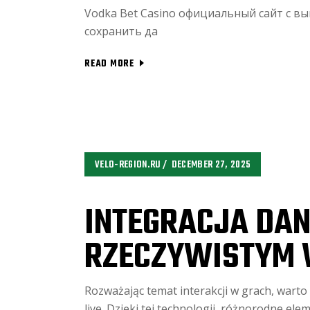
Vodka Bet Casino официальный сайт с вы
сохранить да
READ MORE
VELO-REGION.RU
DECEMBER 27, 2025
INTEGRACJA DAN
RZECZYWISTYM 
Rozważając temat interakcji w grach, warto
live. Dzięki tej technologii, różnorodne e