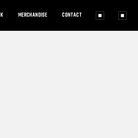
OK
MERCHANDISE
CONTACT