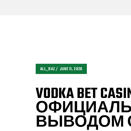
ALL_BAZ
JUNE 11, 2026
VODKA BET CASI
ОФИЦИАЛЬ
ВЫВОДОМ 