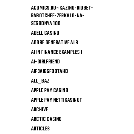
ACOMICS.RU~KAZINO-RIOBET-
RABOTCHEE-ZERKALO-NA-
SEGODNYA 100
ADELL CASINO
ADOBE GENERATIVE AI 8
AI IN FINANCE EXAMPLES 1
AI-GIRLFRIEND
AIF3AIB6FOOTAHD
ALL_BAZ
APPLE PAY CASINO
APPLE PAY NETTIKASINOT
ARCHIVE
ARCTIC CASINO
ARTICLES