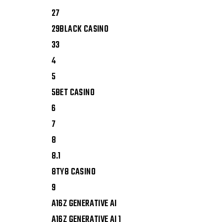
27
29BLACK CASINO
33
4
5
5BET CASINO
6
7
8
8.1
8TY8 CASINO
9
A16Z GENERATIVE AI
A16Z GENERATIVE AI 1