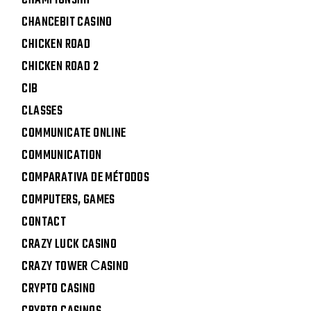
CHAMPIONSHIP
CHANCEBIT CASINO
CHICKEN ROAD
CHICKEN ROAD 2
CIB
CLASSES
COMMUNICATE ONLINE
COMMUNICATION
COMPARATIVA DE MÉTODOS
COMPUTERS, GAMES
CONTACT
CRAZY LUCK CASINO
CRAZY TOWER СASINO
CRYPTO CASINO