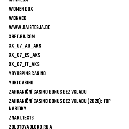
WINMEGA
WOMEN BOX
WONACO
WWW.DAISTESJA.DE
XBET.GR.COM
XX_07_AU_AKS
XX_07_ES_AKS
XX_07_IT_AKS
YOYOSPINS CASINO
YUKI CASINO
ZAHRANIČNÍ CASINO BONUS BEZ VKLADU
ZAHRANIČNÍ CASINO BONUS BEZ VKLADU (2026): TOP
NABÍDKY
ZNAKI.TEXTS
ZOLOTOYABLOKO.RU A