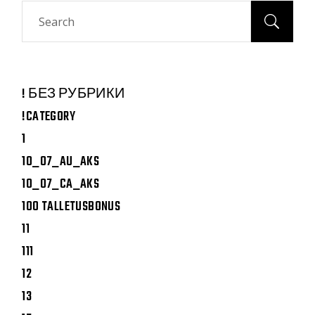
Search
! БЕЗ РУБРИКИ
!CATEGORY
1
10_07_AU_AKS
10_07_CA_AKS
100 TALLETUSBONUS
11
111
12
13