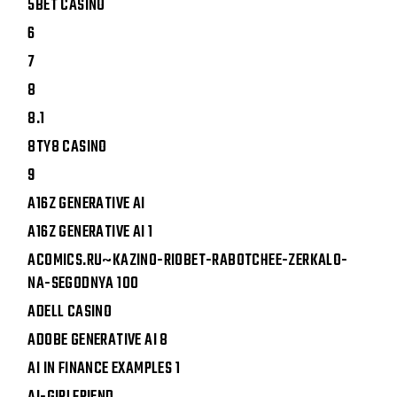
5BET CASINO
6
7
8
8.1
8TY8 CASINO
9
A16Z GENERATIVE AI
A16Z GENERATIVE AI 1
ACOMICS.RU~KAZINO-RIOBET-RABOTCHEE-ZERKALO-
NA-SEGODNYA 100
ADELL CASINO
ADOBE GENERATIVE AI 8
AI IN FINANCE EXAMPLES 1