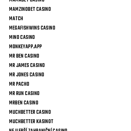
MAMABET CASINO
MAMZINOBET CASINO
MATCH
MEGAFISHWINS CASINO
MINO CASINO
MONKEYAPP.APP
MR BEN CASINO
MR JAMES CASINO
MR JONES CASINO
MR PACHO
MR RUN CASINO
MRBEN CASINO
MUCHBETTER CASINO
MUCHBETTER KASINOT