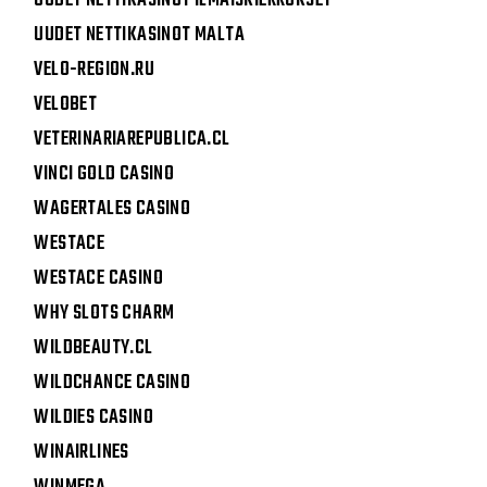
UUDET NETTIKASINOT ILMAISKIERROKSET
UUDET NETTIKASINOT MALTA
VELO-REGION.RU
VELOBET
VETERINARIAREPUBLICA.CL
VINCI GOLD CASINO
WAGERTALES CASINO
WESTACE
WESTACE CASINO
WHY SLOTS CHARM
WILDBEAUTY.CL
WILDCHANCE CASINO
WILDIES CASINO
WINAIRLINES