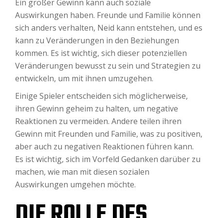
Ein großer Gewinn kann auch soziale
Auswirkungen haben. Freunde und Familie können
sich anders verhalten, Neid kann entstehen, und es
kann zu Veränderungen in den Beziehungen
kommen. Es ist wichtig, sich dieser potenziellen
Veränderungen bewusst zu sein und Strategien zu
entwickeln, um mit ihnen umzugehen.
Einige Spieler entscheiden sich möglicherweise,
ihren Gewinn geheim zu halten, um negative
Reaktionen zu vermeiden. Andere teilen ihren
Gewinn mit Freunden und Familie, was zu positiven,
aber auch zu negativen Reaktionen führen kann.
Es ist wichtig, sich im Vorfeld Gedanken darüber zu
machen, wie man mit diesen sozialen
Auswirkungen umgehen möchte.
DIE ROLLE DES