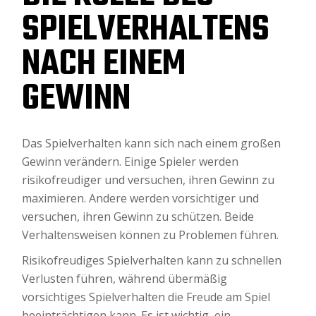
SPIELVERHALTENS
NACH EINEM
GEWINN
Das Spielverhalten kann sich nach einem großen
Gewinn verändern. Einige Spieler werden
risikofreudiger und versuchen, ihren Gewinn zu
maximieren. Andere werden vorsichtiger und
versuchen, ihren Gewinn zu schützen. Beide
Verhaltensweisen können zu Problemen führen.
Risikofreudiges Spielverhalten kann zu schnellen
Verlusten führen, während übermäßig
vorsichtiges Spielverhalten die Freude am Spiel
beeinträchtigen kann. Es ist wichtig, ein