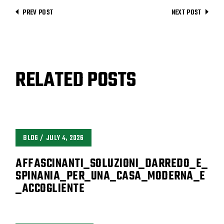
PREV POST
NEXT POST
RELATED POSTS
BLOG
JULY 4, 2026
AFFASCINANTI_SOLUZIONI_DARREDO_E_
SPINANIA_PER_UNA_CASA_MODERNA_E
_ACCOGLIENTE