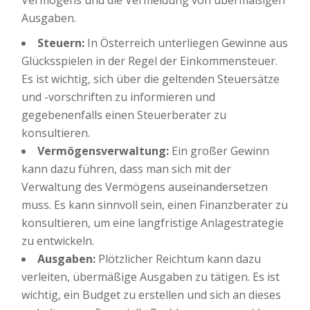
Vermögens und die Vermeidung von übermäßigen
Ausgaben.
Steuern:
In Österreich unterliegen Gewinne aus
Glücksspielen in der Regel der Einkommensteuer.
Es ist wichtig, sich über die geltenden Steuersätze
und -vorschriften zu informieren und
gegebenenfalls einen Steuerberater zu
konsultieren.
Vermögensverwaltung:
Ein großer Gewinn
kann dazu führen, dass man sich mit der
Verwaltung des Vermögens auseinandersetzen
muss. Es kann sinnvoll sein, einen Finanzberater zu
konsultieren, um eine langfristige Anlagestrategie
zu entwickeln.
Ausgaben:
Plötzlicher Reichtum kann dazu
verleiten, übermäßige Ausgaben zu tätigen. Es ist
wichtig, ein Budget zu erstellen und sich an dieses