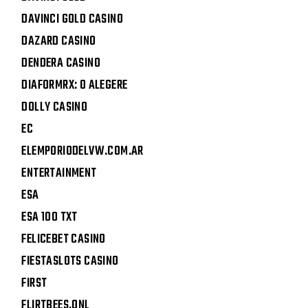
DAVINCI GOLD CASINO
DAZARD CASINO
DENDERA CASINO
DIAFORMRX: O ALEGERE
DOLLY CASINO
EC
ELEMPORIODELVW.COM.AR
ENTERTAINMENT
ESA
ESA 100 TXT
FELICEBET CASINO
FIESTASLOTS CASINO
FIRST
FLIRTBEES.ONL