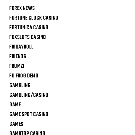
FOREX NEWS
FORTUNE CLOCK CASINO
FORTUNICA CASINO
FOXSLOTS CASINO
FRIDAYROLL
FRIENDS
FRUMZI
FU FROG DEMO
GAMBLING
GAMBLING/CASINO
GAME
GAME SPOT CASINO
GAMES
GAMSTOP CASINO