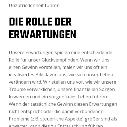
Unzufriedenheit führen.
DIE ROLLE DER
ERWARTUNGEN
Unsere Erwartungen spielen eine entscheidende
Rolle für unser Glücksempfinden. Wenn wir uns
einen Gewinn vorstellen, malen wir uns oft ein
idealisiertes Bild davon aus, wie sich unser Leben
verändern wird. Wir stellen uns vor, wie wir unsere
Träume verwirklichen, unsere finanziellen Sorgen
loswerden und ein sorgenfreies Leben führen.
Wenn der tatsächliche Gewinn diesen Erwartungen
nicht entspricht oder die damit verbundenen
Probleme (z.B. steuerliche Aspekte) größer sind als
erwartet, kann dies zu Enttäuschung führen.