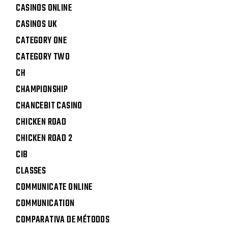
CASINOS ONLINE
CASINOS UK
CATEGORY ONE
CATEGORY TWO
CH
CHAMPIONSHIP
CHANCEBIT CASINO
CHICKEN ROAD
CHICKEN ROAD 2
CIB
CLASSES
COMMUNICATE ONLINE
COMMUNICATION
COMPARATIVA DE MÉTODOS