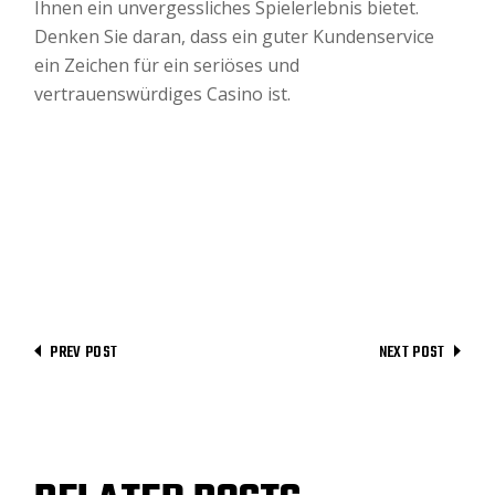
Ihnen ein unvergessliches Spielerlebnis bietet.
Denken Sie daran, dass ein guter Kundenservice
ein Zeichen für ein seriöses und
vertrauenswürdiges Casino ist.
PREV POST
NEXT POST