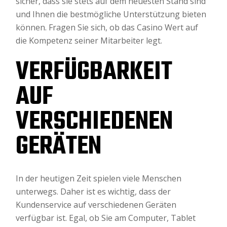
sicher, dass sie stets auf dem neuesten Stand sind
und Ihnen die bestmögliche Unterstützung bieten
können. Fragen Sie sich, ob das Casino Wert auf
die Kompetenz seiner Mitarbeiter legt.
VERFÜGBARKEIT
AUF
VERSCHIEDENEN
GERÄTEN
In der heutigen Zeit spielen viele Menschen
unterwegs. Daher ist es wichtig, dass der
Kundenservice auf verschiedenen Geräten
verfügbar ist. Egal, ob Sie am Computer, Tablet