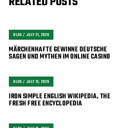
RELATED POSTS
BLOG
JULY 21, 2026
MÄRCHENHAFTE GEWINNE DEUTSCHE
SAGEN UND MYTHEN IM ONLINE CASINO
BLOG
JULY 13, 2026
IRON SIMPLE ENGLISH WIKIPEDIA, THE
FRESH FREE ENCYCLOPEDIA