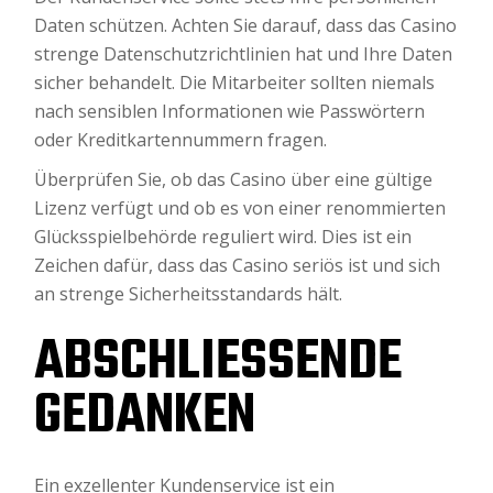
Daten schützen. Achten Sie darauf, dass das Casino
strenge Datenschutzrichtlinien hat und Ihre Daten
sicher behandelt. Die Mitarbeiter sollten niemals
nach sensiblen Informationen wie Passwörtern
oder Kreditkartennummern fragen.
Überprüfen Sie, ob das Casino über eine gültige
Lizenz verfügt und ob es von einer renommierten
Glücksspielbehörde reguliert wird. Dies ist ein
Zeichen dafür, dass das Casino seriös ist und sich
an strenge Sicherheitsstandards hält.
ABSCHLIESSENDE G
EDANKEN
Ein exzellenter Kundenservice ist ein