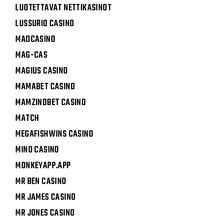
LUOTETTAVAT NETTIKASINOT
LUSSURIO CASINO
MADCASINO
MAG-CAS
MAGIUS CASINO
MAMABET CASINO
MAMZINOBET CASINO
MATCH
MEGAFISHWINS CASINO
MINO CASINO
MONKEYAPP.APP
MR BEN CASINO
MR JAMES CASINO
MR JONES CASINO