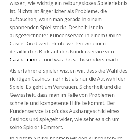
wissen, wie wichtig ein reibungsloses Spielerlebnis
ist. Nichts ist ärgerlicher als Probleme, die
auftauchen, wenn man gerade in einem
spannenden Spiel steckt. Deshalb ist ein
ausgezeichneter Kundenservice in einem Online-
Casino Gold wert. Heute werfen wir einen
detaillierten Blick auf den Kundenservice von
Casino monro
und was ihn so besonders macht.
Als erfahrene Spieler wissen wir, dass die Wahl des
richtigen Casinos mehr ist als nur die Auswahl der
Spiele. Es geht um Vertrauen, Sicherheit und die
Gewissheit, dass man im Falle von Problemen
schnelle und kompetente Hilfe bekommt. Der
Kundenservice ist oft das Aushängeschild eines
Casinos und spiegelt wider, wie sehr es sich um
seine Spieler kümmert.
In diesem Artikel nehmen wir den Kundenservice