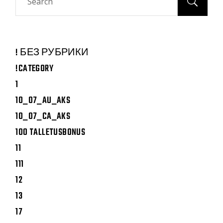
! БЕЗ РУБРИКИ
!CATEGORY
1
10_07_AU_AKS
10_07_CA_AKS
100 TALLETUSBONUS
11
111
12
13
17