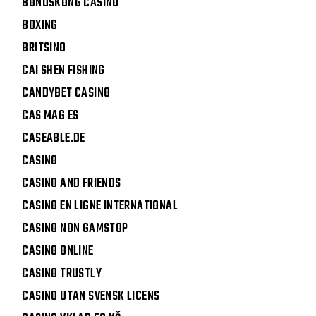
BONUSKONG CASINO
BOXING
BRITSINO
CAI SHEN FISHING
CANDYBET CASINO
CAS MAG ES
CASEABLE.DE
CASINO
CASINO AND FRIENDS
CASINO EN LIGNE INTERNATIONAL
CASINO NON GAMSTOP
CASINO ONLINE
CASINO TRUSTLY
CASINO UTAN SVENSK LICENS