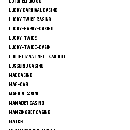
LOTOHELP.RU 80
LUCKY CARNIVAL CASINO
LUCKY TWICE CASINO
LUCKY-BARRY-CASINO
LUCKY-TWICE
LUCKY-TWICE-CASIN
LUOTETTAVAT NETTIKASINOT
LUSSURIO CASINO
MADCASINO
MAG-CAS
MAGIUS CASINO
MAMABET CASINO
MAMZINOBET CASINO
MATCH