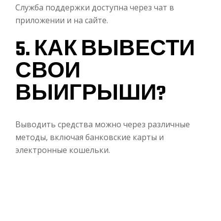
Служба поддержки доступна через чат в
приложении и на сайте.
5. КАК ВЫВЕСТИ
СВОИ
ВЫИГРЫШИ?
Выводить средства можно через различные
методы, включая банковские карты и
электронные кошельки.