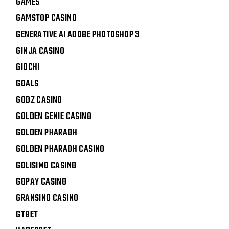
GAMES
GAMSTOP CASINO
GENERATIVE AI ADOBE PHOTOSHOP 3
GINJA CASINO
GIOCHI
GOALS
GODZ CASINO
GOLDEN GENIE CASINO
GOLDEN PHARAOH
GOLDEN PHARAOH CASINO
GOLISIMO CASINO
GOPAY CASINO
GRANSINO CASINO
GTBET