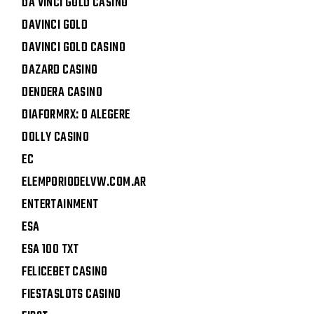
DA VINCI GOLD CASINO
DAVINCI GOLD
DAVINCI GOLD CASINO
DAZARD CASINO
DENDERA CASINO
DIAFORMRX: O ALEGERE
DOLLY CASINO
EC
ELEMPORIODELVW.COM.AR
ENTERTAINMENT
ESA
ESA 100 TXT
FELICEBET CASINO
FIESTASLOTS CASINO