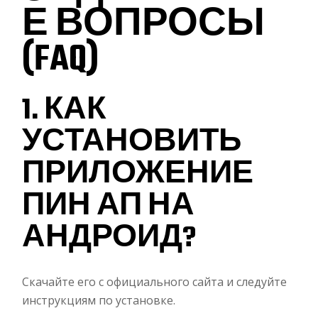
Е ВОПРОСЫ
(FAQ)
1. КАК
УСТАНОВИТЬ
ПРИЛОЖЕНИЕ
ПИН АП НА
АНДРОИД?
Скачайте его с официального сайта и следуйте
инструкциям по установке.