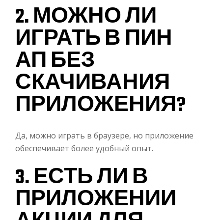
2. МОЖНО ЛИ
ИГРАТЬ В ПИН
АП БЕЗ
СКАЧИВАНИЯ
ПРИЛОЖЕНИЯ?
Да, можно играть в браузере, но приложение
обеспечивает более удобный опыт.
3. ЕСТЬ ЛИ В
ПРИЛОЖЕНИИ