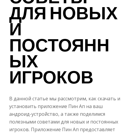
ДЛЯ НОВЫХ
И
ПОСТОЯНН
ЫХ
ИГРОКОВ
В данной статье мы рассмотрим, как скачать и
установить приложение Пин Ап на ваш
андроид-устройство, а также поделимся
полезными советами для новых и постоянных
игроков. Приложение Пин Ап предоставляет