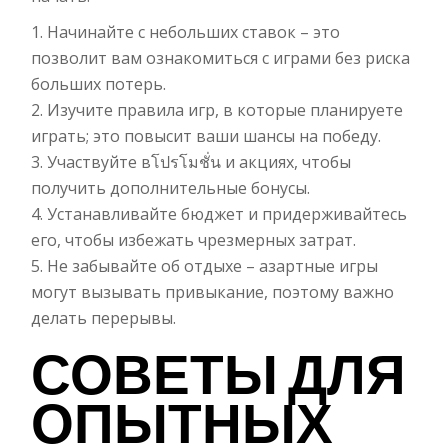
Начинайте с небольших ставок – это
позволит вам ознакомиться с играми без риска
больших потерь.
Изучите правила игр, в которые планируете
играть; это повысит ваши шансы на победу.
Участвуйте вโปรโมชั่น и акциях, чтобы
получить дополнительные бонусы.
Устанавливайте бюджет и придерживайтесь
его, чтобы избежать чрезмерных затрат.
Не забывайте об отдыхе – азартные игры
могут вызывать привыкание, поэтому важно
делать перерывы.
СОВЕТЫ ДЛЯ
ОПЫТНЫХ