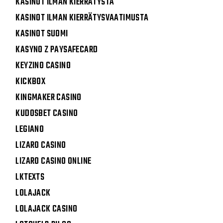
KASINOT ILMAN KIERRÄTYSTÄ
KASINOT ILMAN KIERRÄTYSVAATIMUSTA
KASINOT SUOMI
KASYNO Z PAYSAFECARD
KEYZINO CASINO
KICKBOX
KINGMAKER CASINO
KUDOSBET CASINO
LEGIANO
LIZARO CASINO
LIZARO CASINO ONLINE
LKTEXTS
LOLAJACK
LOLAJACK CASINO