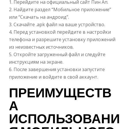
Перейдите на официальный сайт Пин Ап.
Найдите раздел “Мобильное приложение”
или “Скачать на андроид”.
Скачайте .apk файл на ваше устройство.
Перед установкой перейдите в настройки
телефона и разрешите установку приложений
из неизвестных источников.
Откройте загруженный файл и следуйте
инструкциям на экране.
После завершения установки запустите
приложение и войдите в свой аккаунт.
ПРЕИМУЩЕСТВ
А
ИСПОЛЬЗОВАНИ