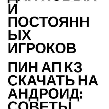
И
ПОСТОЯНН
ЫХ
ИГРОКОВ
ПИН АП КЗ
СКАЧАТЬ НА
АНДРОИД:
СОВЕТЫ