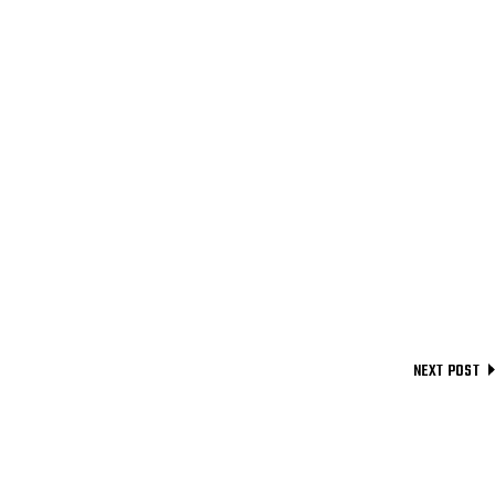
NEXT POST