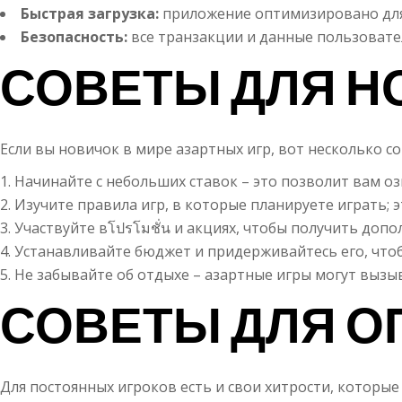
Быстрая загрузка:
приложение оптимизировано для 
Безопасность:
все транзакции и данные пользоват
СОВЕТЫ ДЛЯ Н
Если вы новичок в мире азартных игр, вот несколько с
Начинайте с небольших ставок – это позволит вам оз
Изучите правила игр, в которые планируете играть; 
Участвуйте вโปรโมชั่น и акциях, чтобы получить доп
Устанавливайте бюджет и придерживайтесь его, что
Не забывайте об отдыхе – азартные игры могут выз
СОВЕТЫ ДЛЯ О
Для постоянных игроков есть и свои хитрости, которы