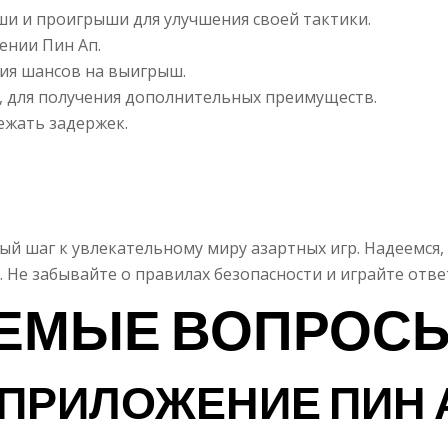
ши и проигрыши для улучшения своей тактики.
ении Пин Ап.
ния шансов на выигрыш.
, для получения дополнительных преимуществ.
ежать задержек.
й шаг к увлекательному миру азартных игр. Надеемся,
 Не забывайте о правилах безопасности и играйте отве
МЫЕ ВОПРОСЫ (
Ь ПРИЛОЖЕНИЕ ПИН 