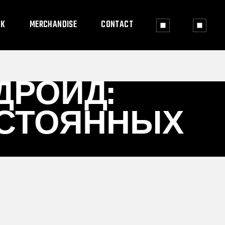
OK
MERCHANDISE
CONTACT
ДРОИД:
ОСТОЯННЫХ