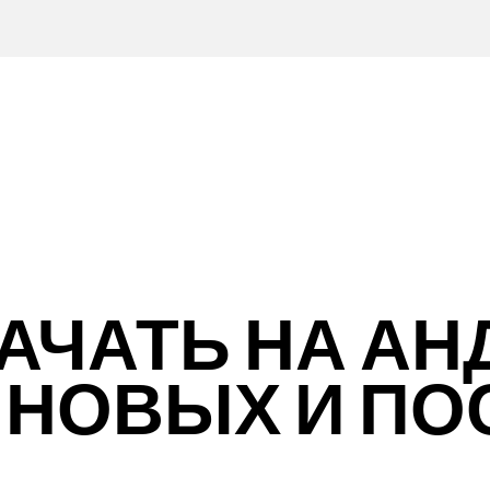
КАЧАТЬ НА АН
 НОВЫХ И П