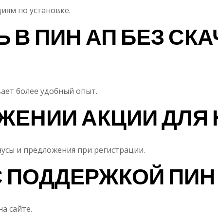
циям по установке.
ТЬ В ПИН АП БЕЗ С
вает более удобный опыт.
ЛОЖЕНИИ АКЦИИ ДЛЯ
нусы и предложения при регистрации.
 С ПОДДЕРЖКОЙ ПИН
а сайте.