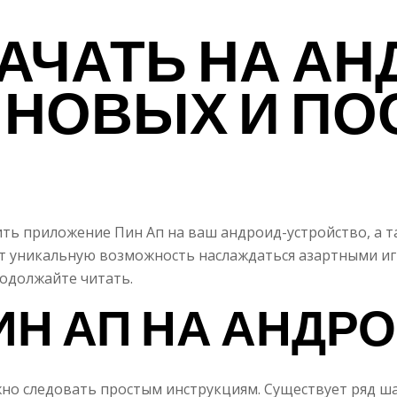
КАЧАТЬ НА АН
 НОВЫХ И П
вить приложение Пин Ап на ваш андроид-устройство, а 
т уникальную возможность наслаждаться азартными игр
родолжайте читать.
ИН АП НА АНДР
но следовать простым инструкциям. Существует ряд ша