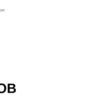
ия.
ОВ