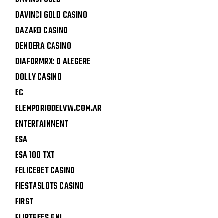
DAVINCI GOLD CASINO
DAZARD CASINO
DENDERA CASINO
DIAFORMRX: O ALEGERE
DOLLY CASINO
EC
ELEMPORIODELVW.COM.AR
ENTERTAINMENT
ESA
ESA 100 TXT
FELICEBET CASINO
FIESTASLOTS CASINO
FIRST
FLIRTBEES.ONL