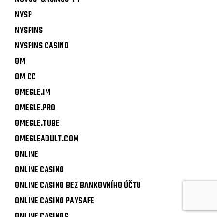
NYSP
NYSPINS
NYSPINS CASINO
OM
OM CC
OMEGLE.IM
OMEGLE.PRO
OMEGLE.TUBE
OMEGLEADULT.COM
ONLINE
ONLINE CASINO
ONLINE CASINO BEZ BANKOVNÍHO ÚČTU
ONLINE CASINO PAYSAFE
ONLINE CASINOS