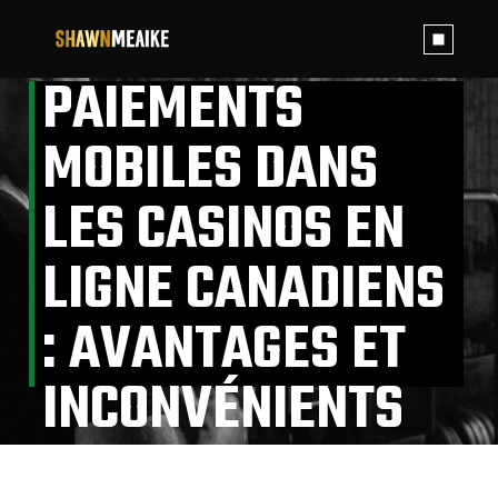
Skip
to
the
content
PAIEMENTS
MOBILES DANS
LES CASINOS EN
LIGNE CANADIENS
: AVANTAGES ET
INCONVÉNIENTS