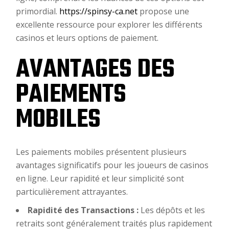
primordial.
https://spinsy-ca.net
propose une
excellente ressource pour explorer les différents
casinos et leurs options de paiement.
AVANTAGES DES
PAIEMENTS
MOBILES
Les paiements mobiles présentent plusieurs
avantages significatifs pour les joueurs de casinos
en ligne. Leur rapidité et leur simplicité sont
particulièrement attrayantes.
Rapidité des Transactions :
Les dépôts et les
retraits sont généralement traités plus rapidement