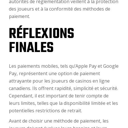
autorités de réglementation veillent à la protection
des joueurs et à la conformité des méthodes de
paiement.
RÉFLEXIONS
FINALES
Les paiements mobiles, tels qu’Apple Pay et Google
Pay, représentent une option de paiement
attrayante pour les joueurs de casinos en ligne
canadiens. Ils offrent rapidité, simplicité et sécurité.
Cependant, il est important de tenir compte de
leurs limites, telles que la disponibilité limitée et les
potentielles restrictions de retrait.
Avant de choisir une méthode de paiement, les