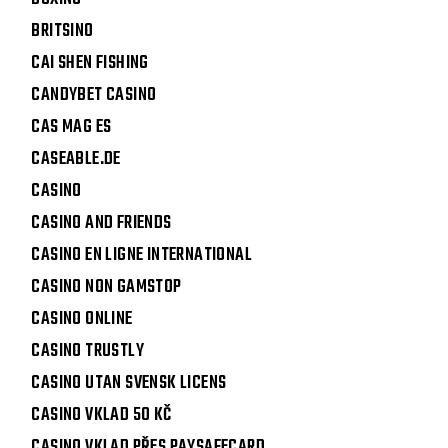
BRITSINO
CAI SHEN FISHING
CANDYBET CASINO
CAS MAG ES
CASEABLE.DE
CASINO
CASINO AND FRIENDS
CASINO EN LIGNE INTERNATIONAL
CASINO NON GAMSTOP
CASINO ONLINE
CASINO TRUSTLY
CASINO UTAN SVENSK LICENS
CASINO VKLAD 50 KČ
CASINO VKLAD PŘES PAYSAFECARD