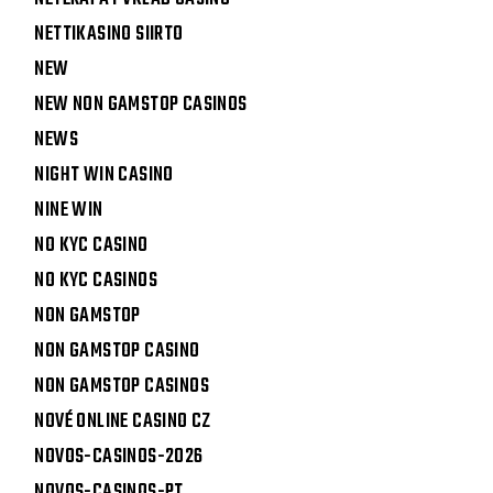
NETTIKASINO SIIRTO
NEW
NEW NON GAMSTOP CASINOS
NEWS
NIGHT WIN CASINO
NINE WIN
NO KYC CASINO
NO KYC CASINOS
NON GAMSTOP
NON GAMSTOP CASINO
NON GAMSTOP CASINOS
NOVÉ ONLINE CASINO CZ
NOVOS-CASINOS-2026
NOVOS-CASINOS-PT