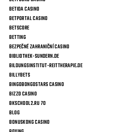
BETIDA CASINO
BETPORTAL CASINO
BETSCORE
BETTING
BEZPEČNÉ ZAHRANIČNÍ CASINO
BIBLIOTHEK-SUNDERN.DE
BILDUNGSINSTITUT-REITTHERAPIE.DE
BILLYBETS
BINGOBONGOSTARS CASINO
BIZZO CASINO
BKSCHOOL2.RU 70
BLOG
BONUSKONG CASINO
BOXING