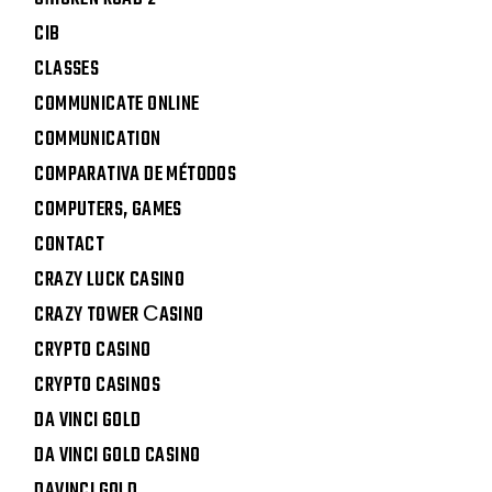
CIB
CLASSES
COMMUNICATE ONLINE
COMMUNICATION
COMPARATIVA DE MÉTODOS
COMPUTERS, GAMES
CONTACT
CRAZY LUCK CASINO
CRAZY TOWER СASINO
CRYPTO CASINO
CRYPTO CASINOS
DA VINCI GOLD
DA VINCI GOLD CASINO
DAVINCI GOLD