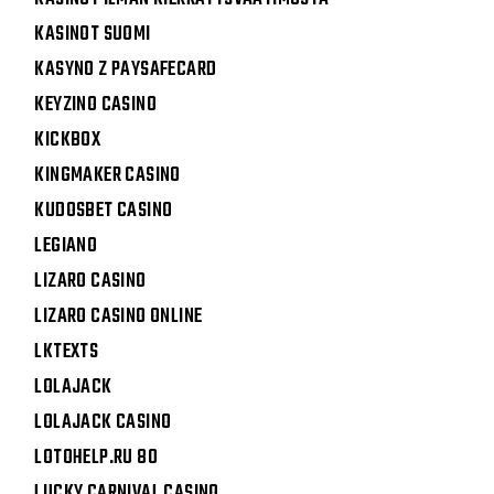
KASINOT SUOMI
KASYNO Z PAYSAFECARD
KEYZINO CASINO
KICKBOX
KINGMAKER CASINO
KUDOSBET CASINO
LEGIANO
LIZARO CASINO
LIZARO CASINO ONLINE
LKTEXTS
LOLAJACK
LOLAJACK CASINO
LOTOHELP.RU 80
LUCKY CARNIVAL CASINO