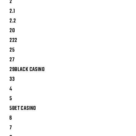
2
2.1
2.2
20
222
25
27
29BLACK CASINO
33
4
5
5BET CASINO
6
7