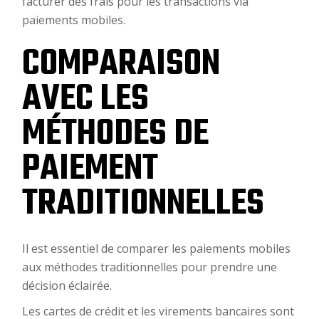
facturer des frais pour les transactions via
paiements mobiles.
COMPARAISON
AVEC LES
MÉTHODES DE
PAIEMENT
TRADITIONNELLES
Il est essentiel de comparer les paiements mobiles
aux méthodes traditionnelles pour prendre une
décision éclairée.
Les cartes de crédit et les virements bancaires sont