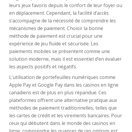
leurs jeux favoris depuis le confort de leur foyer ou
en déplacement. Cependant, la facilité d’accès
s’accompagne de la nécessité de comprendre les
mécanismes de paiement. Choisir la bonne
méthode de paiement est crucial pour une
expérience de jeu fluide et sécurisée. Les
paiements mobiles se présentent comme une
solution moderne, mais il est essentiel d’en évaluer
les aspects positifs et négatifs.
L’utilisation de portefeuilles numériques comme
Apple Pay et Google Pay dans les casinos en ligne
canadiens est de plus en plus répandue. Ces
plateformes offrent une alternative pratique aux
méthodes de paiement traditionnelles, telles que
les cartes de crédit et les virements bancaires. Pour
ceux qui débutent dans le monde des casinos en
ligne, comprendre les nuances de ces options est