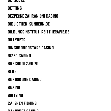
BETSCORE
BETTING
BEZPEČNÉ ZAHRANIČNÍ CASINO
BIBLIOTHEK-SUNDERN.DE
BILDUNGSINSTITUT-REITTHERAPIE.DE
BILLYBETS
BINGOBONGOSTARS CASINO
BIZZO CASINO
BKSCHOOL2.RU 70
BLOG
BONUSKONG CASINO
BOXING
BRITSINO
CAI SHEN FISHING