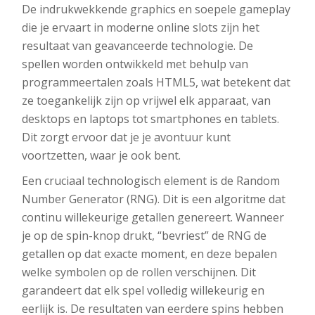
De indrukwekkende graphics en soepele gameplay
die je ervaart in moderne online slots zijn het
resultaat van geavanceerde technologie. De
spellen worden ontwikkeld met behulp van
programmeertalen zoals HTML5, wat betekent dat
ze toegankelijk zijn op vrijwel elk apparaat, van
desktops en laptops tot smartphones en tablets.
Dit zorgt ervoor dat je je avontuur kunt
voortzetten, waar je ook bent.
Een cruciaal technologisch element is de Random
Number Generator (RNG). Dit is een algoritme dat
continu willekeurige getallen genereert. Wanneer
je op de spin-knop drukt, “bevriest” de RNG de
getallen op dat exacte moment, en deze bepalen
welke symbolen op de rollen verschijnen. Dit
garandeert dat elk spel volledig willekeurig en
eerlijk is. De resultaten van eerdere spins hebben