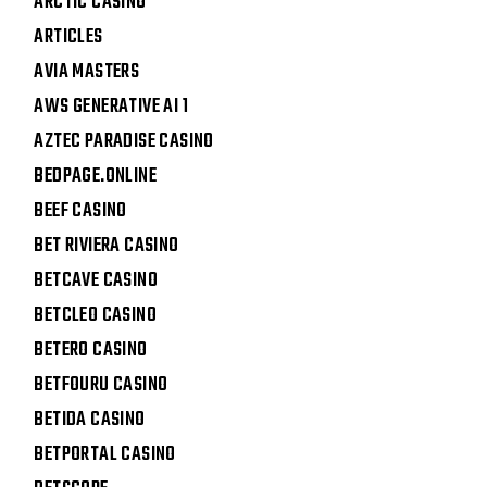
ARCTIC CASINO
ARTICLES
AVIA MASTERS
AWS GENERATIVE AI 1
AZTEC PARADISE CASINO
BEDPAGE.ONLINE
BEEF CASINO
BET RIVIERA CASINO
BETCAVE CASINO
BETCLEO CASINO
BETERO CASINO
BETFOURU CASINO
BETIDA CASINO
BETPORTAL CASINO