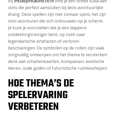
Bij
instaspincasino.co.nl
vind je een breed scala aan
slots die perfect aansluiten bij deze avontuurlijke
drang. Deze spellen zijn niet zomaar spins; het zijn
mini-avonturen die zich ontvouwen op je scherm.
Je kunt je voorstellen dat je een dappere
ontdekkingsreiziger bent, op zoek naar
legendarische artefacten of verloren
beschavingen. De symbolen op de rollen zijn vaak
zorgvuldig ontworpen om het thema te versterken:
denk aan schattenkaarten, kompassen, exotische
dieren, oude goden of futuristische ruimteschepen.
HOE THEMA’S DE
SPELERVARING
VERBETEREN