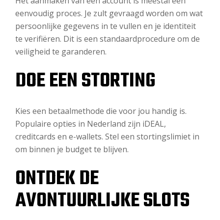
Het aanmaken van een account is meestal een
eenvoudig proces. Je zult gevraagd worden om wat
persoonlijke gegevens in te vullen en je identiteit
te verifiëren. Dit is een standaardprocedure om de
veiligheid te garanderen.
DOE EEN STORTING
Kies een betaalmethode die voor jou handig is.
Populaire opties in Nederland zijn iDEAL,
creditcards en e-wallets. Stel een stortingslimiet in
om binnen je budget te blijven.
ONTDEK DE
AVONTUURLIJKE SLOTS