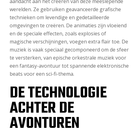
aandacht aan het creëren van deze meeslepende
werelden. Ze gebruiken geavanceerde grafische
technieken om levendige en gedetailleerde
omgevingen te creëren. De animaties zijn vloeiend
en de speciale effecten, zoals explosies of
magische verschijningen, voegen extra flair toe. De
muziek is vaak speciaal gecomponeerd om de sfeer
te versterken, van epische orkestrale muziek voor
een fantasy-avontuur tot spannende elektronische
beats voor een sci-fi-thema.
DE TECHNOLOGIE
ACHTER DE
AVONTUREN