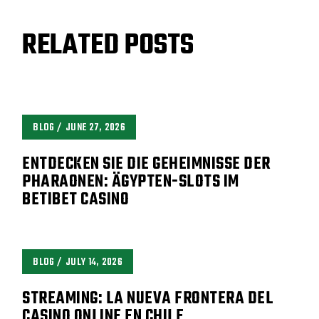
RELATED POSTS
BLOG
JUNE 27, 2026
ENTDECKEN SIE DIE GEHEIMNISSE DER
PHARAONEN: ÄGYPTEN-SLOTS IM
BETIBET CASINO
BLOG
JULY 14, 2026
STREAMING: LA NUEVA FRONTERA DEL
CASINO ONLINE EN CHILE