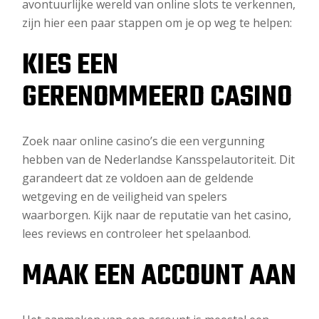
avontuurlijke wereld van online slots te verkennen,
zijn hier een paar stappen om je op weg te helpen:
KIES EEN
GERENOMMEERD CASINO
Zoek naar online casino’s die een vergunning
hebben van de Nederlandse Kansspelautoriteit. Dit
garandeert dat ze voldoen aan de geldende
wetgeving en de veiligheid van spelers
waarborgen. Kijk naar de reputatie van het casino,
lees reviews en controleer het spelaanbod.
MAAK EEN ACCOUNT AAN