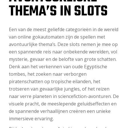
THEMA’S IN SLOTS
Een van de meest geliefde categorieën in de wereld
van online gokautomaten zijn de spellen met
avontuurlijke thema’s. Deze slots nemen je mee op
een spannende reis naar onbekende werelden, vol
mysterie, gevaar en de belofte van grote schatten.
Denk aan het verkennen van oude Egyptische
tombes, het zoeken naar verborgen
piratenschatten op tropische eilanden, het
trotseren van gevaarlijke jungles, of het reizen
naar verre planeten in sciencefiction-avonturen. De
visuele pracht, de meeslepende geluidseffecten en
de spannende verhaallijnen creëren een unieke
immersieve ervaring.