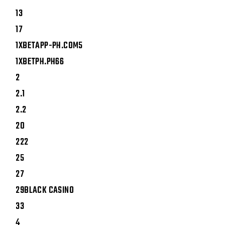
13
17
1XBETAPP-PH.COM5
1XBETPH.PH66
2
2.1
2.2
20
222
25
27
29BLACK CASINO
33
4