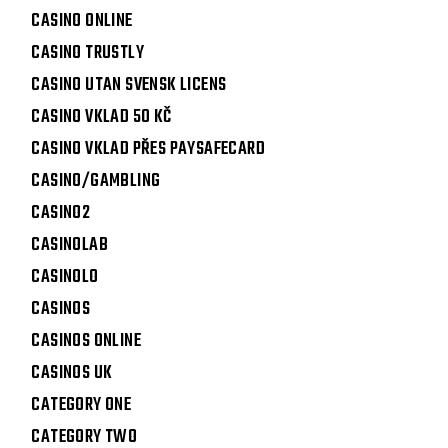
CASINO ONLINE
CASINO TRUSTLY
CASINO UTAN SVENSK LICENS
CASINO VKLAD 50 KČ
CASINO VKLAD PŘES PAYSAFECARD
CASINO/GAMBLING
CASINO2
CASINOLAB
CASINOLO
CASINOS
CASINOS ONLINE
CASINOS UK
CATEGORY ONE
CATEGORY TWO