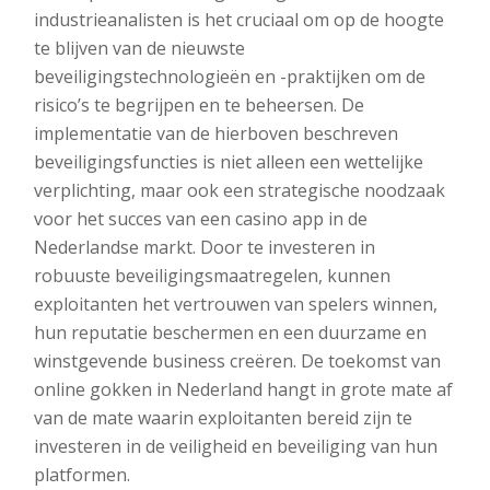
industrieanalisten is het cruciaal om op de hoogte
te blijven van de nieuwste
beveiligingstechnologieën en -praktijken om de
risico’s te begrijpen en te beheersen. De
implementatie van de hierboven beschreven
beveiligingsfuncties is niet alleen een wettelijke
verplichting, maar ook een strategische noodzaak
voor het succes van een casino app in de
Nederlandse markt. Door te investeren in
robuuste beveiligingsmaatregelen, kunnen
exploitanten het vertrouwen van spelers winnen,
hun reputatie beschermen en een duurzame en
winstgevende business creëren. De toekomst van
online gokken in Nederland hangt in grote mate af
van de mate waarin exploitanten bereid zijn te
investeren in de veiligheid en beveiliging van hun
platformen.