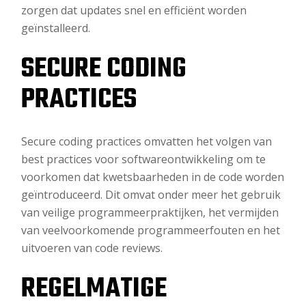
zorgen dat updates snel en efficiënt worden
geïnstalleerd.
SECURE CODING
PRACTICES
Secure coding practices omvatten het volgen van
best practices voor softwareontwikkeling om te
voorkomen dat kwetsbaarheden in de code worden
geïntroduceerd. Dit omvat onder meer het gebruik
van veilige programmeerpraktijken, het vermijden
van veelvoorkomende programmeerfouten en het
uitvoeren van code reviews.
REGELMATIGE