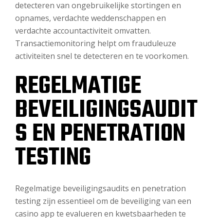
detecteren van ongebruikelijke stortingen en
opnames, verdachte weddenschappen en
verdachte accountactiviteit omvatten.
Transactiemonitoring helpt om frauduleuze
activiteiten snel te detecteren en te voorkomen.
REGELMATIGE
BEVEILIGINGSAUDIT
S EN PENETRATION
TESTING
Regelmatige beveiligingsaudits en penetration
testing zijn essentieel om de beveiliging van een
casino app te evalueren en kwetsbaarheden te