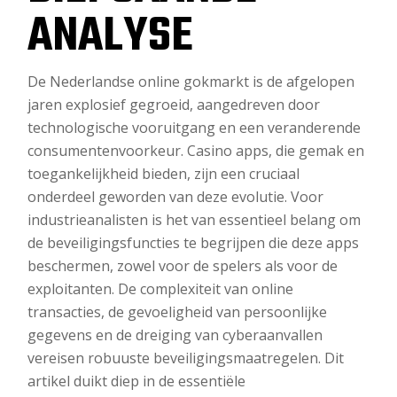
ANALYSE
De Nederlandse online gokmarkt is de afgelopen
jaren explosief gegroeid, aangedreven door
technologische vooruitgang en een veranderende
consumentenvoorkeur. Casino apps, die gemak en
toegankelijkheid bieden, zijn een cruciaal
onderdeel geworden van deze evolutie. Voor
industrieanalisten is het van essentieel belang om
de beveiligingsfuncties te begrijpen die deze apps
beschermen, zowel voor de spelers als voor de
exploitanten. De complexiteit van online
transacties, de gevoeligheid van persoonlijke
gegevens en de dreiging van cyberaanvallen
vereisen robuuste beveiligingsmaatregelen. Dit
artikel duikt diep in de essentiële