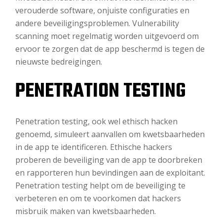
verouderde software, onjuiste configuraties en
andere beveiligingsproblemen. Vulnerability
scanning moet regelmatig worden uitgevoerd om
ervoor te zorgen dat de app beschermd is tegen de
nieuwste bedreigingen.
PENETRATION TESTING
Penetration testing, ook wel ethisch hacken
genoemd, simuleert aanvallen om kwetsbaarheden
in de app te identificeren. Ethische hackers
proberen de beveiliging van de app te doorbreken
en rapporteren hun bevindingen aan de exploitant.
Penetration testing helpt om de beveiliging te
verbeteren en om te voorkomen dat hackers
misbruik maken van kwetsbaarheden.