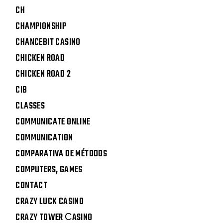
CH
CHAMPIONSHIP
CHANCEBIT CASINO
CHICKEN ROAD
CHICKEN ROAD 2
CIB
CLASSES
COMMUNICATE ONLINE
COMMUNICATION
COMPARATIVA DE MÉTODOS
COMPUTERS, GAMES
CONTACT
CRAZY LUCK CASINO
CRAZY TOWER СASINO