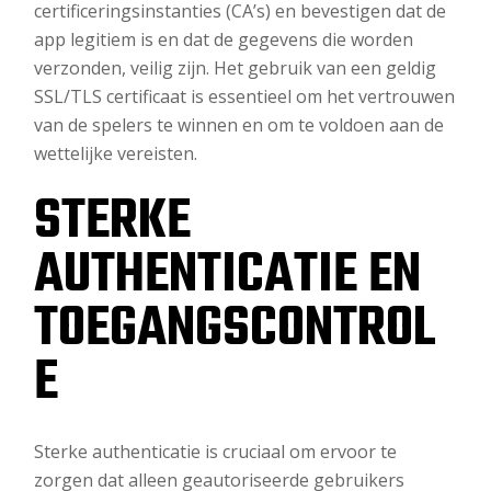
certificeringsinstanties (CA’s) en bevestigen dat de
app legitiem is en dat de gegevens die worden
verzonden, veilig zijn. Het gebruik van een geldig
SSL/TLS certificaat is essentieel om het vertrouwen
van de spelers te winnen en om te voldoen aan de
wettelijke vereisten.
STERKE
AUTHENTICATIE EN
TOEGANGSCONTROL
E
Sterke authenticatie is cruciaal om ervoor te
zorgen dat alleen geautoriseerde gebruikers