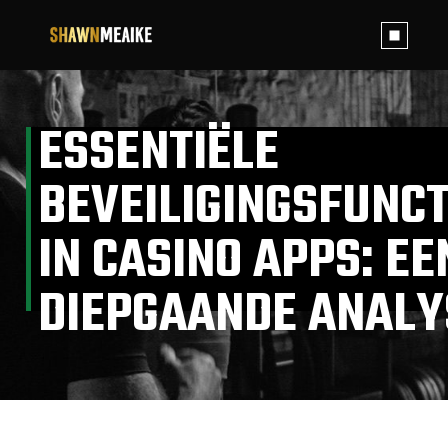
Skip
to
the
content
ESSENTIËLE
BEVEILIGINGSFUNCT
IN CASINO APPS: EE
DIEPGAANDE ANALY