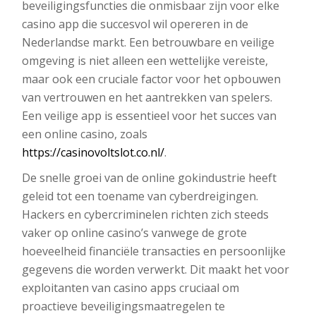
beveiligingsfuncties die onmisbaar zijn voor elke
casino app die succesvol wil opereren in de
Nederlandse markt. Een betrouwbare en veilige
omgeving is niet alleen een wettelijke vereiste,
maar ook een cruciale factor voor het opbouwen
van vertrouwen en het aantrekken van spelers.
Een veilige app is essentieel voor het succes van
een online casino, zoals
https://casinovoltslot.co.nl/
.
De snelle groei van de online gokindustrie heeft
geleid tot een toename van cyberdreigingen.
Hackers en cybercriminelen richten zich steeds
vaker op online casino’s vanwege de grote
hoeveelheid financiële transacties en persoonlijke
gegevens die worden verwerkt. Dit maakt het voor
exploitanten van casino apps cruciaal om
proactieve beveiligingsmaatregelen te