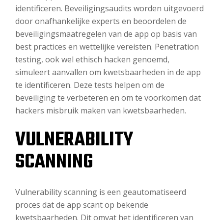
identificeren. Beveiligingsaudits worden uitgevoerd
door onafhankelijke experts en beoordelen de
beveiligingsmaatregelen van de app op basis van
best practices en wettelijke vereisten. Penetration
testing, ook wel ethisch hacken genoemd,
simuleert aanvallen om kwetsbaarheden in de app
te identificeren. Deze tests helpen om de
beveiliging te verbeteren en om te voorkomen dat
hackers misbruik maken van kwetsbaarheden.
VULNERABILITY
SCANNING
Vulnerability scanning is een geautomatiseerd
proces dat de app scant op bekende
kwetsbaarheden. Dit omvat het identificeren van