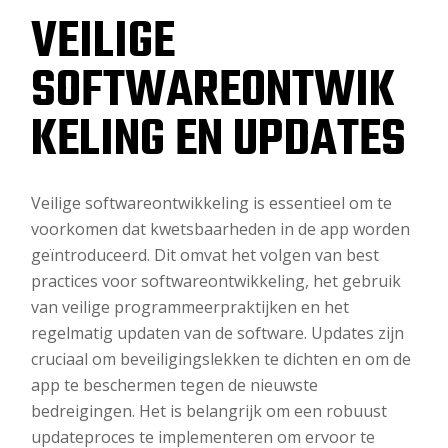
VEILIGE
SOFTWAREONTWIK
KELING EN UPDATES
Veilige softwareontwikkeling is essentieel om te
voorkomen dat kwetsbaarheden in de app worden
geïntroduceerd. Dit omvat het volgen van best
practices voor softwareontwikkeling, het gebruik
van veilige programmeerpraktijken en het
regelmatig updaten van de software. Updates zijn
cruciaal om beveiligingslekken te dichten en om de
app te beschermen tegen de nieuwste
bedreigingen. Het is belangrijk om een robuust
updateproces te implementeren om ervoor te