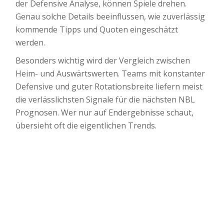
der Defensive Analyse, können Spiele drehen.
Genau solche Details beeinflussen, wie zuverlässig
kommende Tipps und Quoten eingeschätzt
werden.
Besonders wichtig wird der Vergleich zwischen
Heim- und Auswärtswerten. Teams mit konstanter
Defensive und guter Rotationsbreite liefern meist
die verlässlichsten Signale für die nächsten NBL
Prognosen. Wer nur auf Endergebnisse schaut,
übersieht oft die eigentlichen Trends.