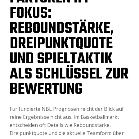
FOKUS:
REBOUNDSTÄRKE,
DREIPUNKTQUOTE
UND SPIELTAKTIK
ALS SCHLÜSSEL ZUR
BEWERTUNG
Für fundierte NBL Prognosen reicht der Blick auf
reine Ergebnisse nicht aus. Im Basketballmarkt
entscheiden oft Details wie Reboundstärke,
Dreipunktquote und die aktuelle Teamform über