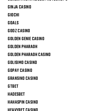
GINJA CASINO
GIOCHI
GOALS
GODZ CASINO
GOLDEN GENIE CASINO
GOLDEN PHARAOH
GOLDEN PHARAOH CASINO
GOLISIMO CASINO
GOPAY CASINO
GRANSINO CASINO
GTBET
HADESBET
HAHASPIN CASINO
HEAVYBET CASINO