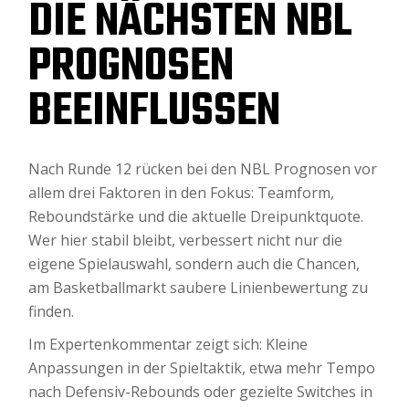
DIE NÄCHSTEN NBL
PROGNOSEN
BEEINFLUSSEN
Nach Runde 12 rücken bei den NBL Prognosen vor
allem drei Faktoren in den Fokus: Teamform,
Reboundstärke und die aktuelle Dreipunktquote.
Wer hier stabil bleibt, verbessert nicht nur die
eigene Spielauswahl, sondern auch die Chancen,
am Basketballmarkt saubere Linienbewertung zu
finden.
Im Expertenkommentar zeigt sich: Kleine
Anpassungen in der Spieltaktik, etwa mehr Tempo
nach Defensiv-Rebounds oder gezielte Switches in