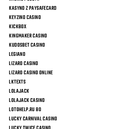
KASYNO Z PAYSAFECARD
KEYZINO CASINO
KICKBOX
KINGMAKER CASINO
KUDOSBET CASINO
LEGIANO
LIZARO CASINO
LIZARO CASINO ONLINE
LKTEXTS
LOLAJACK
LOLAJACK CASINO
LOTOHELP.RU 80
LUCKY CARNIVAL CASINO
LUCKY TWICE CASINO