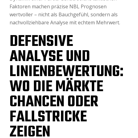
Faktoren machen präzise NBL Prognosen
wertvoller – nicht als Bauchgefühl, sondern als
nachvollziehbare Analyse mit echtem Mehrwert.
DEFENSIVE
ANALYSE UND
LINIENBEWERTUNG:
WO DIE MÄRKTE
CHANCEN ODER
FALLSTRICKE
ZEIGEN