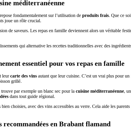
uisine méditerranéenne
 repose fondamentalement sur l’utilisation de
produits frais
. Que ce soi
s joue un rôle crucial.
n de saveurs. Les repas en famille deviennent alors un véritable festin, o
ements qui alternative les recettes traditionnelles avec des ingrédients f
ement essentiel pour vos repas en famille
t leur
carte des vins
autant que leur cuisine. C’est un vrai plus pour un
sson grillé.
n trouve par exemple un blanc sec pour la
cuisine méditerranéenne
, u
dées
dans tout guide régional.
mais bien choisies, avec des vins accessibles au verre. Cela aide les par
bles recommandées en Brabant flamand