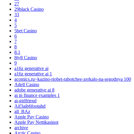
27
29black Casino
33
4
5
5bet Casino
6
7
8
8.1
8ty8 Casino
9
a16z generative ai
a16z generative ai 1
acomics.ru~kazino-riobet-rabotchee-zerkalo-na-segodnya 100
Adell Casino
adobe generative ai 8
ai in finance examples 1
ai-girlfriend
Aif3aib6footahd
all_BAz
Apple Pay Casino
Apple Pay Nettikasinot
archive
Arctic Casino