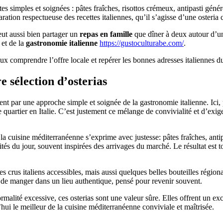
tes simples et soignées : pâtes fraîches, risottos crémeux, antipasti géné
ration respectueuse des recettes italiennes, qu’il s’agisse d’une osteria 
ut aussi bien partager un
repas en famille
que dîner à deux autour d’u
 et de la
gastronomie italienne
https://gustoculturabe.com/
.
eux comprendre l’offre locale et repérer les bonnes adresses italiennes 
e sélection d’osterias
ent par une approche simple et soignée de la gastronomie italienne. Ici, 
 quartier en Italie. C’est justement ce mélange de convivialité et d’exige
 cuisine méditerranéenne s’exprime avec justesse: pâtes fraîches, antipa
és du jour, souvent inspirées des arrivages du marché. Le résultat est t
des crus italiens accessibles, mais aussi quelques belles bouteilles rég
ion de manger dans un lieu authentique, pensé pour revenir souvent.
alité excessive, ces osterias sont une valeur sûre. Elles offrent un excel
’hui le meilleur de la cuisine méditerranéenne conviviale et maîtrisée.