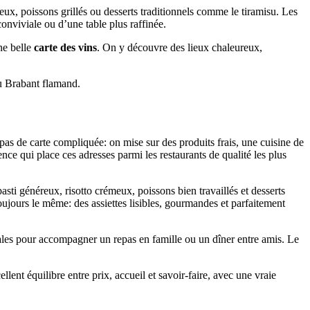
reux, poissons grillés ou desserts traditionnels comme le tiramisu. Les
conviviale ou d’une table plus raffinée.
ne belle
carte des vins
. On y découvre des lieux chaleureux,
du Brabant flamand.
pas de carte compliquée: on mise sur des produits frais, une cuisine de
nce qui place ces adresses parmi les restaurants de qualité les plus
sti généreux, risotto crémeux, poissons bien travaillés et desserts
oujours le même: des assiettes lisibles, gourmandes et parfaitement
ionales pour accompagner un repas en famille ou un dîner entre amis. Le
lent équilibre entre prix, accueil et savoir-faire, avec une vraie