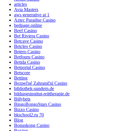
articles
Avia Masters
aws generative ai 1
Aztec Paradise Casino
bedpage.online
Beef Casino
Bet Riviera Casino
Betcave Casino
Betcleo Casino
Betero Casino
Betfouru Casino
Betida Casino
Betportal Casino
Betscore
Betting
Bezpečné Zahraniční Casino
bibliothek-sundern.de
bildungsinstitut-reittherapie.de
Billybets
BingoBongoStars Casino
Bizzo Casino
bkschool2.ru 70
Blog
Bonuskong Casino
Boxing