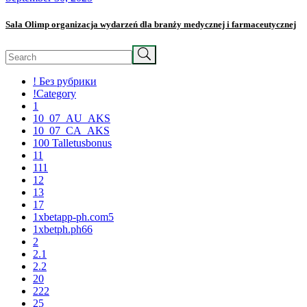
Sala Olimp organizacja wydarzeń dla branży medycznej i farmaceutycznej
Search
! Без рубрики
!Category
1
10_07_AU_AKS
10_07_CA_AKS
100 Talletusbonus
11
111
12
13
17
1xbetapp-ph.com5
1xbetph.ph66
2
2.1
2.2
20
222
25