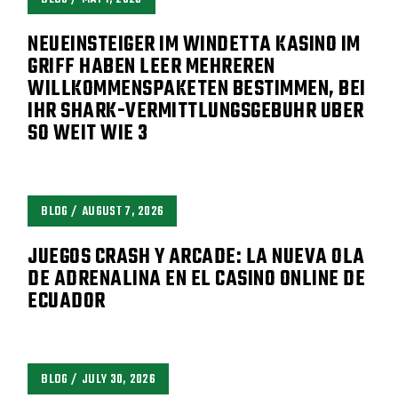
NEUEINSTEIGER IM WINDETTA KASINO IM
GRIFF HABEN LEER MEHREREN
WILLKOMMENSPAKETEN BESTIMMEN, BEI
IHR SHARK-VERMITTLUNGSGEBUHR UBER
SO WEIT WIE 3
BLOG
AUGUST 7, 2026
JUEGOS CRASH Y ARCADE: LA NUEVA OLA
DE ADRENALINA EN EL CASINO ONLINE DE
ECUADOR
BLOG
JULY 30, 2026