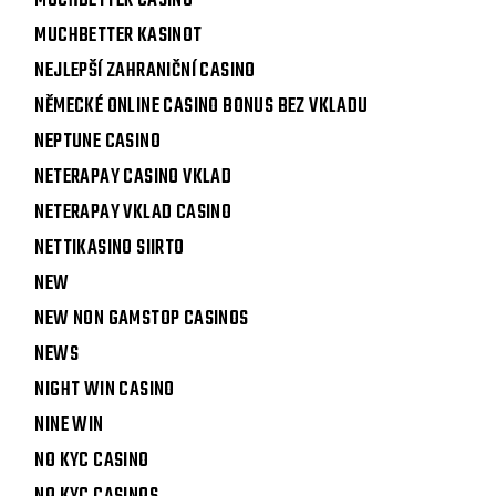
MUCHBETTER CASINO
MUCHBETTER KASINOT
NEJLEPŠÍ ZAHRANIČNÍ CASINO
NĚMECKÉ ONLINE CASINO BONUS BEZ VKLADU
NEPTUNE CASINO
NETERAPAY CASINO VKLAD
NETERAPAY VKLAD CASINO
NETTIKASINO SIIRTO
NEW
NEW NON GAMSTOP CASINOS
NEWS
NIGHT WIN CASINO
NINE WIN
NO KYC CASINO