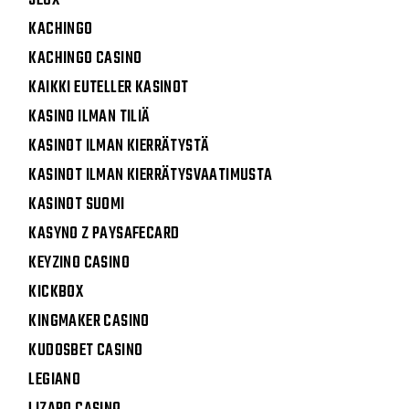
JEUX
KACHINGO
KACHINGO CASINO
KAIKKI EUTELLER KASINOT
KASINO ILMAN TILIÄ
KASINOT ILMAN KIERRÄTYSTÄ
KASINOT ILMAN KIERRÄTYSVAATIMUSTA
KASINOT SUOMI
KASYNO Z PAYSAFECARD
KEYZINO CASINO
KICKBOX
KINGMAKER CASINO
KUDOSBET CASINO
LEGIANO