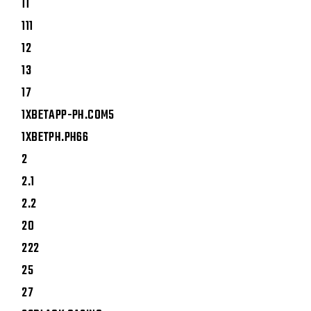
11
111
12
13
17
1XBETAPP-PH.COM5
1XBETPH.PH66
2
2.1
2.2
20
222
25
27