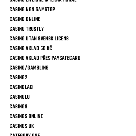
CASINO EN LIGNE INTERNATIONAL
CASINO NON GAMSTOP
CASINO ONLINE
CASINO TRUSTLY
CASINO UTAN SVENSK LICENS
CASINO VKLAD 50 KČ
CASINO VKLAD PŘES PAYSAFECARD
CASINO/GAMBLING
CASINO2
CASINOLAB
CASINOLO
CASINOS
CASINOS ONLINE
CASINOS UK