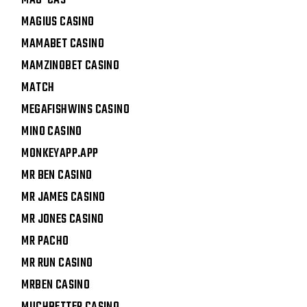
MAG-CAS
MAGIUS CASINO
MAMABET CASINO
MAMZINOBET CASINO
MATCH
MEGAFISHWINS CASINO
MINO CASINO
MONKEYAPP.APP
MR BEN CASINO
MR JAMES CASINO
MR JONES CASINO
MR PACHO
MR RUN CASINO
MRBEN CASINO