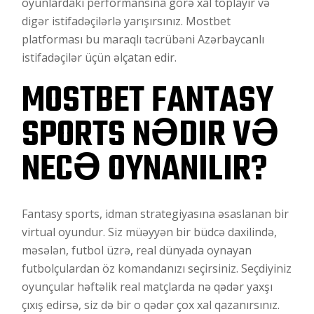
oyunlardakı performansına görə xal toplayır və
digər istifadəçilərlə yarışırsınız. Mostbet
platforması bu maraqlı təcrübəni Azərbaycanlı
istifadəçilər üçün əlçatan edir.
MOSTBET FANTASY
SPORTS NƏDIR VƏ
NECƏ OYNANILIR?
Fantasy sports, idman strategiyasına əsaslanan bir
virtual oyundur. Siz müəyyən bir büdcə daxilində,
məsələn, futbol üzrə, real dünyada oynayan
futbolçulardan öz komandanızı seçirsiniz. Seçdiyiniz
oyunçular həftəlik real matçlarda nə qədər yaxşı
çıxış edirsə, siz də bir o qədər çox xal qazanırsınız.