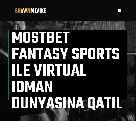
Skip
to
the
content
MOSTBET
FANTASY SPORTS
ILE VIRTUAL
IDMAN
DUNYASINA QATIL