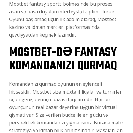
Mostbet fantasy sports bölməsində bu proses
asan və başa düşülən interfeyslə təqdim olunur.
Oyunu başlamaq üçün ilk addım olaraq, Mostbet
kazino və idman mərcləri platformasında
qeydiyyatdan keçmək lazımdır.
MOSTBET-DƏ FANTASY
KOMANDANIZI QURMAQ
Komandanızı qurmaq oyunun ən əyləncəli
hissəsidir. Mostbet sizə müxtəlif liqalar və turnirlər
üçün geniş oyunçu bazası təqdim edir. Hər bir
oyunçunun real bazar dəyərinə uyğun bir virtual
qiyməti var. Sizə verilən büdcə ilə ən güclü və
perspektivli komandanızı yığmalısınız. Burada məhz
strategiya və idman bilikləriniz sınanır. Məsələn, ən