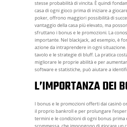
stesse probabilità di vincita. È quindi fond
casa di ogni gioco prima di iniziare a giocar
poker, offrono maggiori possibilità di succe
vantaggio della casa più elevato, ma posson
sfruttano i bonus e le promozioni. La conosc
importante. Nel blackjack, ad esempio, è fo
azione da intraprendere in ogni situazione. 
tavolo e le strategie di bluff. La pratica cos
migliorare le proprie abilità e per aumentare 
software e statistiche, può aiutare a identifi
L’IMPORTANZA DEI B
I bonus e le promozioni offerti dai casinò
il proprio bankroll e per prolungare l’espe
termini e le condizioni di ogni bonus prima 
scommessa, che impongono di giocare un cer