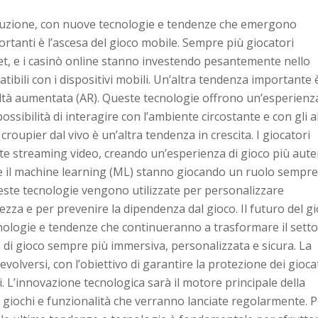
oluzione, con nuove tecnologie e tendenze che emergono
tanti è l’ascesa del gioco mobile. Sempre più giocatori
t, e i casinò online stanno investendo pesantemente nello
tibili con i dispositivi mobili. Un’altra tendenza importante 
 realtà aumentata (AR). Queste tecnologie offrono un’esperienz
ssibilità di interagire con l’ambiente circostante e con gli al
 croupier dal vivo è un’altra tendenza in crescita. I giocatori
te streaming video, creando un’esperienza di gioco più aute
AI) e il machine learning (ML) stanno giocando un ruolo sempre
este tecnologie vengono utilizzate per personalizzare
rezza e per prevenire la dipendenza dal gioco. Il futuro del g
logie e tendenze che continueranno a trasformare il settor
di gioco sempre più immersiva, personalizzata e sicura. La
olversi, con l’obiettivo di garantire la protezione dei gioca
. L’innovazione tecnologica sarà il motore principale della
 giochi e funzionalità che verranno lanciate regolarmente. Pe