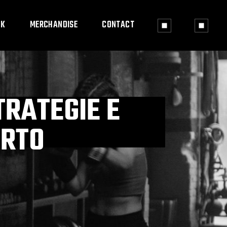
OK
MERCHANDISE
CONTACT
TRATEGIE E
ERTO