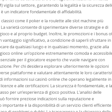
vigila sul settore, garantendo la legalità e la sicurezza dell
è un indicatore fondamentale di affidabilità.
 classici come il poker e la roulette alle slot machine più
 La varietà consente di sperimentare diverse strategie e di
i gioco e al proprio budget. Inoltre, le promozioni e i bonus of
antaggio significativo, a condizione di saperli sfruttare in
giocare da qualsiasi luogo e in qualsiasi momento, grazie alla
 il gioco online un’opzione estremamente comoda e accessibile
senziale per il giocatore esperto che vuole navigare con
zione. Per chi desidera esplorare ulteriormente le opzioni
iverse piattaforme e valutare attentamente le loro caratterist
di informazioni sui casinò online che operano legalmente in
licenze e alle certificazioni. La sicurezza è fondamentale, e l
passo per un’esperienza di gioco positiva. L’analisi delle
può fornire preziose indicazioni sulla reputazione e
o importante è la disponibilità di un servizio clienti efficiente
n caso di problemi o dubbi. La trasparenza e la chiarezza delle