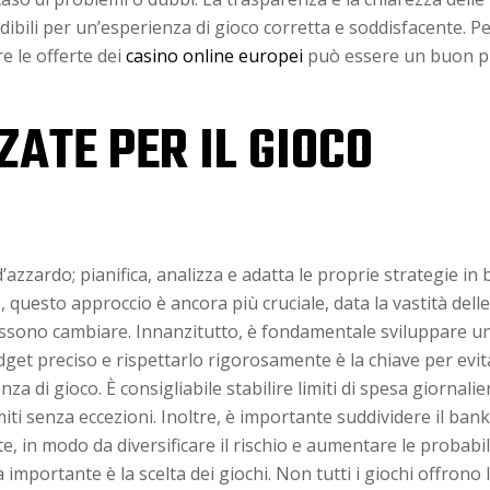
ibili per un’esperienza di gioco corretta e soddisfacente. Pe
e le offerte dei
casino online europei
può essere un buon 
ATE PER IL GIOCO
d’azzardo; pianifica, analizza e adatta le proprie strategie in
 questo approccio è ancora più cruciale, data la vastità delle
possono cambiare. Innanzitutto, è fondamentale sviluppare u
dget preciso e rispettarlo rigorosamente è la chiave per evit
a di gioco. È consigliabile stabilire limiti di spesa giornalier
miti senza eccezioni. Inoltre, è importante suddividere il bank
te, in modo da diversificare il rischio e aumentare le probabil
importante è la scelta dei giochi. Non tutti i giochi offrono 