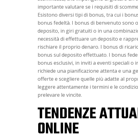
importante valutare se i requisiti di scomme
Esistono diversi tipi di bonus, tra cui i bon
bonus fedeltà. I bonus di benvenuto sono of
deposito, in giri gratuiti o in una combinaz
necessità di effettuare un deposito e rapp
rischiare il proprio denaro. I bonus di ricar
bonus sul deposito effettuato. I bonus fedel
bonus esclusivi, in inviti a eventi speciali o
richiede una pianificazione attenta e una g
offerte e scegliere quelle più adatte al prop
leggere attentamente i termini e le condizio
prelevare le vincite.
TENDENZE ATTUAL
ONLINE