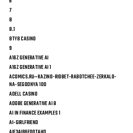
6
7
8
8.1
8TY8 CASINO
9
A16Z GENERATIVE AI
A16Z GENERATIVE AI 1
ACOMICS.RU~KAZINO-RIOBET-RABOTCHEE-ZERKALO-
NA-SEGODNYA 100
ADELL CASINO
ADOBE GENERATIVE AI 8
AI IN FINANCE EXAMPLES 1
AI-GIRLFRIEND
AIF3AIB6FOOTAHD