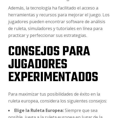
Además, la tecnología ha facilitado el acceso a
herramientas y recursos para mejorar el juego. Los
jugadores pueden encontrar software de análisis
de ruleta, simuladores y tutoriales en línea para
practicar y perfeccionar sus estrategias.
CONSEJOS PARA
JUGADORES
EXPERIMENTADOS
Para maximizar tus posibilidades de éxito en la
ruleta europea, considera los siguientes consejos:
Elige la Ruleta Europea:
Siempre que sea
posible, juega a la ruleta europea en lugar de la