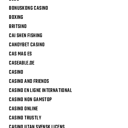
BONUSKONG CASINO
BOXING
BRITSINO
CAI SHEN FISHING
CANDYBET CASINO
CAS MAG ES
CASEABLE.DE
CASINO
CASINO AND FRIENDS
CASINO EN LIGNE INTERNATIONAL
CASINO NON GAMSTOP
CASINO ONLINE
CASINO TRUSTLY
CASINO UTAN SVENSK LICENS