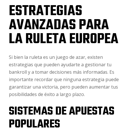
ESTRATEGIAS
AVANZADAS PARA
LA RULETA EUROPEA
Si bien la ruleta es un juego de azar, existen
estrategias que pueden ayudarte a gestionar tu
bankroll y a tomar decisiones más informadas. Es
importante recordar que ninguna estrategia puede
garantizar una victoria, pero pueden aumentar tus
posibilidades de éxito a largo plazo.
SISTEMAS DE APUESTAS
POPULARES