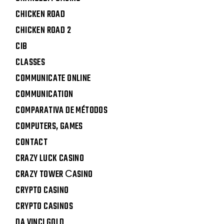
CHICKEN ROAD
CHICKEN ROAD 2
CIB
CLASSES
COMMUNICATE ONLINE
COMMUNICATION
COMPARATIVA DE MÉTODOS
COMPUTERS, GAMES
CONTACT
CRAZY LUCK CASINO
CRAZY TOWER СASINO
CRYPTO CASINO
CRYPTO CASINOS
DA VINCI GOLD