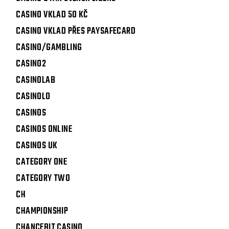
CASINO VKLAD 50 KČ
CASINO VKLAD PŘES PAYSAFECARD
CASINO/GAMBLING
CASINO2
CASINOLAB
CASINOLO
CASINOS
CASINOS ONLINE
CASINOS UK
CATEGORY ONE
CATEGORY TWO
CH
CHAMPIONSHIP
CHANCEBIT CASINO