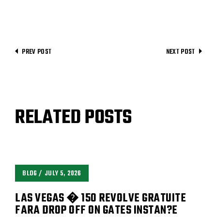
PREV POST
NEXT POST
RELATED POSTS
BLOG
JULY 5, 2026
LAS VEGAS � 150 REVOLVE GRATUITE
FARA DROP OFF ON GATES INSTAN?E