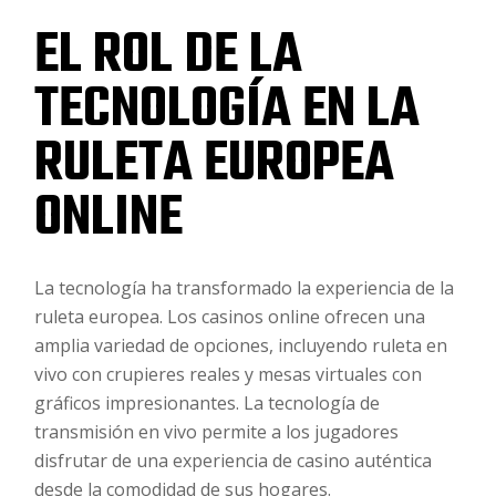
EL ROL DE LA
TECNOLOGÍA EN LA
RULETA EUROPEA
ONLINE
La tecnología ha transformado la experiencia de la
ruleta europea. Los casinos online ofrecen una
amplia variedad de opciones, incluyendo ruleta en
vivo con crupieres reales y mesas virtuales con
gráficos impresionantes. La tecnología de
transmisión en vivo permite a los jugadores
disfrutar de una experiencia de casino auténtica
desde la comodidad de sus hogares.