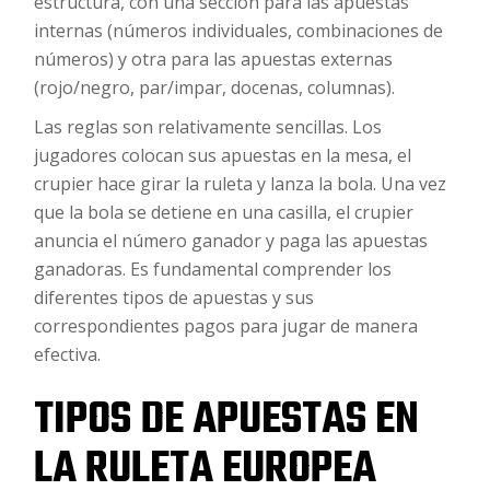
estructura, con una sección para las apuestas
internas (números individuales, combinaciones de
números) y otra para las apuestas externas
(rojo/negro, par/impar, docenas, columnas).
Las reglas son relativamente sencillas. Los
jugadores colocan sus apuestas en la mesa, el
crupier hace girar la ruleta y lanza la bola. Una vez
que la bola se detiene en una casilla, el crupier
anuncia el número ganador y paga las apuestas
ganadoras. Es fundamental comprender los
diferentes tipos de apuestas y sus
correspondientes pagos para jugar de manera
efectiva.
TIPOS DE APUESTAS EN
LA RULETA EUROPEA