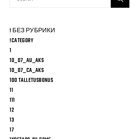
! БЕЗ РУБРИКИ
!CATEGORY
1
10_07_AU_AKS
10_07_CA_AKS
100 TALLETUSBONUS
11
111
12
13
17