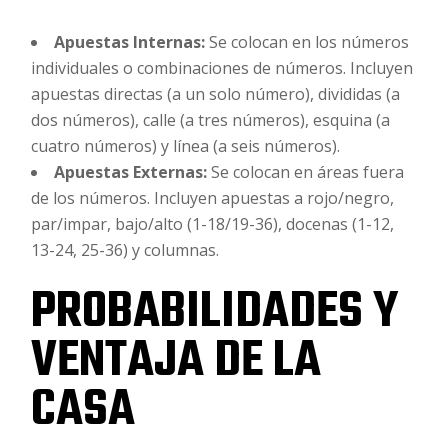
Apuestas Internas:
Se colocan en los números
individuales o combinaciones de números. Incluyen
apuestas directas (a un solo número), divididas (a
dos números), calle (a tres números), esquina (a
cuatro números) y línea (a seis números).
Apuestas Externas:
Se colocan en áreas fuera
de los números. Incluyen apuestas a rojo/negro,
par/impar, bajo/alto (1-18/19-36), docenas (1-12,
13-24, 25-36) y columnas.
PROBABILIDADES Y
VENTAJA DE LA
CASA