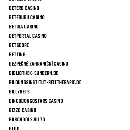
BETERO CASINO
BETFOURU CASINO
BETIDA CASINO
BETPORTAL CASINO
BETSCORE
BETTING
BEZPEČNÉ ZAHRANIČNÍ CASINO
BIBLIOTHEK-SUNDERN.DE
BILDUNGSINSTITUT-REITTHERAPIE.DE
BILLYBETS
BINGOBONGOSTARS CASINO
BIZZO CASINO
BKSCHOOL2.RU 70
BLOG