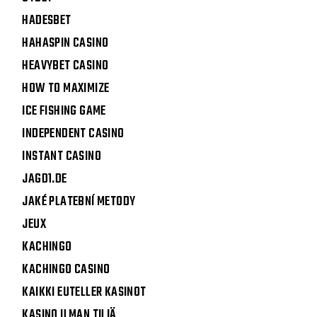
HADESBET
HAHASPIN CASINO
HEAVYBET CASINO
HOW TO MAXIMIZE
ICE FISHING GAME
INDEPENDENT CASINO
INSTANT CASINO
JAGD1.DE
JAKÉ PLATEBNÍ METODY
JEUX
KACHINGO
KACHINGO CASINO
KAIKKI EUTELLER KASINOT
KASINO ILMAN TILIÄ