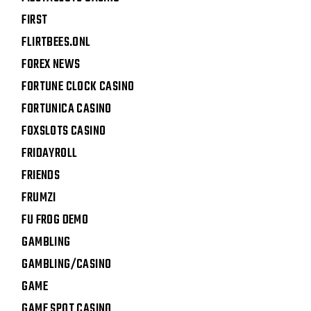
FIRST
FLIRTBEES.ONL
FOREX NEWS
FORTUNE CLOCK CASINO
FORTUNICA CASINO
FOXSLOTS CASINO
FRIDAYROLL
FRIENDS
FRUMZI
FU FROG DEMO
GAMBLING
GAMBLING/CASINO
GAME
GAME SPOT CASINO