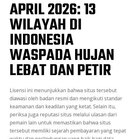
APRIL 2026: 13
WILAYAH DI
INDONESIA
WASPADA HUJAN
LEBAT DAN PETIR
Lisensi ini menunjukkan bahwa situs tersebut
diawasi oleh badan resmi dan mengikuti standar
keamanan dan keadilan yang ketat. Selain itu,
periksa juga reputasi situs melalui ulasan dari
pemain lain untuk memastikan bahwa situs
tersebut memiliki sejarah pembayaran yang tepat
waktu dan perlindungan yang baik bagi data