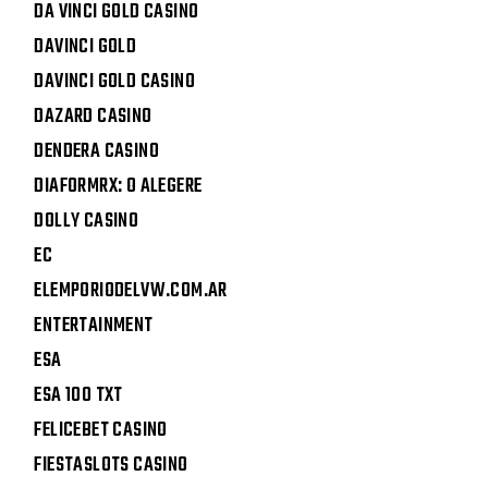
DA VINCI GOLD CASINO
DAVINCI GOLD
DAVINCI GOLD CASINO
DAZARD CASINO
DENDERA CASINO
DIAFORMRX: O ALEGERE
DOLLY CASINO
EC
ELEMPORIODELVW.COM.AR
ENTERTAINMENT
ESA
ESA 100 TXT
FELICEBET CASINO
FIESTASLOTS CASINO