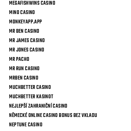
MEGAFISHWINS CASINO
MINO CASINO
MONKEYAPP.APP
MR BEN CASINO
MR JAMES CASINO
MR JONES CASINO
MR PACHO
MR RUN CASINO
MRBEN CASINO
MUCHBETTER CASINO
MUCHBETTER KASINOT
NEJLEPŠÍ ZAHRANIČNÍ CASINO
NĚMECKÉ ONLINE CASINO BONUS BEZ VKLADU
NEPTUNE CASINO