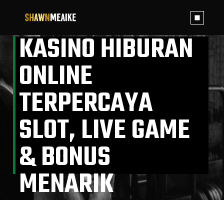
Skip
to
the
content
KASINO HIBURAN
ONLINE
TERPERCAYA
SLOT, LIVE GAME
& BONUS
MENARIK