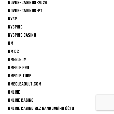
NOVOS-CASINOS-2026
NOVOS-CASINOS-PT
NYSP
NYSPINS
NYSPINS CASINO
OM
OM CC
OMEGLE.IM
OMEGLE.PRO
OMEGLE.TUBE
OMEGLEADULT.COM
ONLINE
ONLINE CASINO
ONLINE CASINO BEZ BANKOVNÍHO ÚČTU