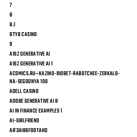
7
8
8.1
8TY8 CASINO
9
A16Z GENERATIVE AI
A16Z GENERATIVE AI 1
ACOMICS.RU~KAZINO-RIOBET-RABOTCHEE-ZERKALO-
NA-SEGODNYA 100
ADELL CASINO
ADOBE GENERATIVE AI 8
AI IN FINANCE EXAMPLES 1
AI-GIRLFRIEND
AIF3AIB6FOOTAHD