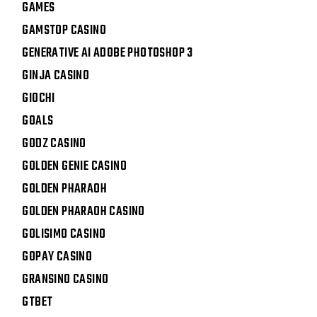
GAMES
GAMSTOP CASINO
GENERATIVE AI ADOBE PHOTOSHOP 3
GINJA CASINO
GIOCHI
GOALS
GODZ CASINO
GOLDEN GENIE CASINO
GOLDEN PHARAOH
GOLDEN PHARAOH CASINO
GOLISIMO CASINO
GOPAY CASINO
GRANSINO CASINO
GTBET