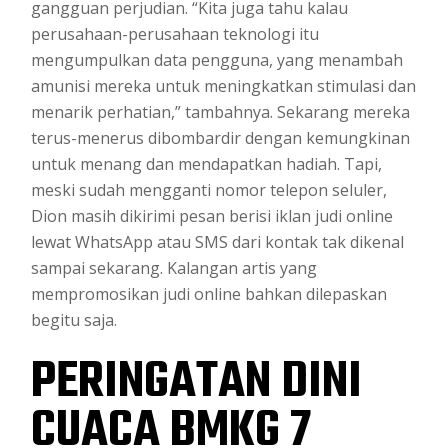
gangguan perjudian. “Kita juga tahu kalau
perusahaan-perusahaan teknologi itu
mengumpulkan data pengguna, yang menambah
amunisi mereka untuk meningkatkan stimulasi dan
menarik perhatian,” tambahnya. Sekarang mereka
terus-menerus dibombardir dengan kemungkinan
untuk menang dan mendapatkan hadiah. Tapi,
meski sudah mengganti nomor telepon seluler,
Dion masih dikirimi pesan berisi iklan judi online
lewat WhatsApp atau SMS dari kontak tak dikenal
sampai sekarang. Kalangan artis yang
mempromosikan judi online bahkan dilepaskan
begitu saja.
PERINGATAN DINI
CUACA BMKG 7