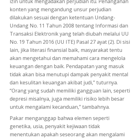
izin untuk mengadakan perjudian itu. Penanganan
konten yang mengandung unsur perjudian
dilakukan sesuai dengan ketentuan Undang-
Undang No. 11 Tahun 2008 tentang Informasi dan
Transaksi Elektronik yang telah diubah melalui UU
No. 19 Tahun 2016 (UU ITE) Pasal 27 ayat (2). Di sisi
lain, jika literasi finansial baik, masyarakat tentu
akan mengetahui dan memahami cara mengelola
keuangan dengan baik. Pendapatan yang masuk
tidak akan bisa menutupi dampak penyakit mental
dan kesulitan keuangan akibat judi,” tuturnya.
“Orang yang sudah memiliki gangguan lain, seperti
depresi misalnya, juga memiliki risiko lebih besar
untuk mengalami kecanduan,” tambahnya.
Pakar menganggap bahwa elemen seperti
genetika, usia, penyakit kejiwaan tidak
menentukan apakah seseorang akan mengalami