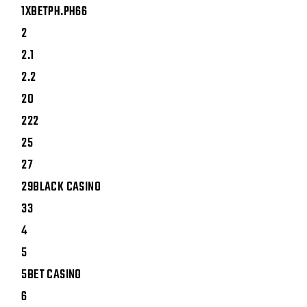
1XBETPH.PH66
2
2.1
2.2
20
222
25
27
29BLACK CASINO
33
4
5
5BET CASINO
6