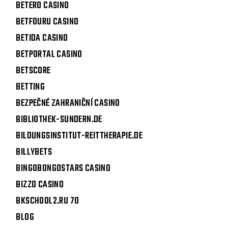
BETERO CASINO
BETFOURU CASINO
BETIDA CASINO
BETPORTAL CASINO
BETSCORE
BETTING
BEZPEČNÉ ZAHRANIČNÍ CASINO
BIBLIOTHEK-SUNDERN.DE
BILDUNGSINSTITUT-REITTHERAPIE.DE
BILLYBETS
BINGOBONGOSTARS CASINO
BIZZO CASINO
BKSCHOOL2.RU 70
BLOG