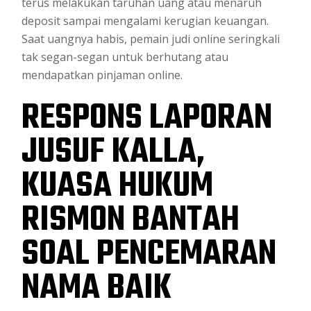
terus melakukan taruhan uang atau menaruh
deposit sampai mengalami kerugian keuangan.
Saat uangnya habis, pemain judi online seringkali
tak segan-segan untuk berhutang atau
mendapatkan pinjaman online.
RESPONS LAPORAN
JUSUF KALLA,
KUASA HUKUM
RISMON BANTAH
SOAL PENCEMARAN
NAMA BAIK