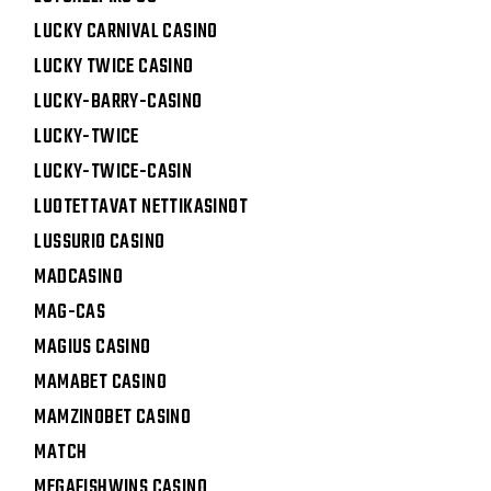
LUCKY CARNIVAL CASINO
LUCKY TWICE CASINO
LUCKY-BARRY-CASINO
LUCKY-TWICE
LUCKY-TWICE-CASIN
LUOTETTAVAT NETTIKASINOT
LUSSURIO CASINO
MADCASINO
MAG-CAS
MAGIUS CASINO
MAMABET CASINO
MAMZINOBET CASINO
MATCH
MEGAFISHWINS CASINO