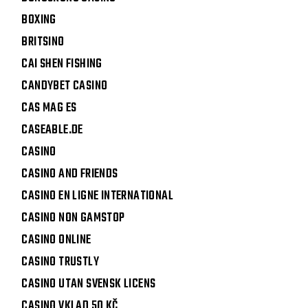
BOXING
BRITSINO
CAI SHEN FISHING
CANDYBET CASINO
CAS MAG ES
CASEABLE.DE
CASINO
CASINO AND FRIENDS
CASINO EN LIGNE INTERNATIONAL
CASINO NON GAMSTOP
CASINO ONLINE
CASINO TRUSTLY
CASINO UTAN SVENSK LICENS
CASINO VKLAD 50 KČ