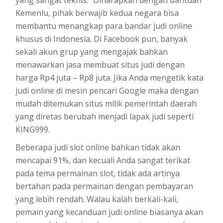
yang sangat teknis.” Diharapkan dengan bantuan
Kemenlu, pihak berwajib kedua negara bisa
membantu menangkap para bandar judi online
khusus di Indonesia. Di Facebook pun, banyak
sekali akun grup yang mengajak bahkan
menawarkan jasa membuat situs judi dengan
harga Rp4 juta – Rp8 juta. Jika Anda mengetik kata
judi online di mesin pencari Google maka dengan
mudah ditemukan situs milik pemerintah daerah
yang diretas berubah menjadi lapak judi seperti
KING999.
Beberapa judi slot online bahkan tidak akan
mencapai 91%, dan kecuali Anda sangat terikat
pada tema permainan slot, tidak ada artinya
bertahan pada permainan dengan pembayaran
yang lebih rendah. Walau kalah berkali-kali,
pemain yang kecanduan judi online biasanya akan