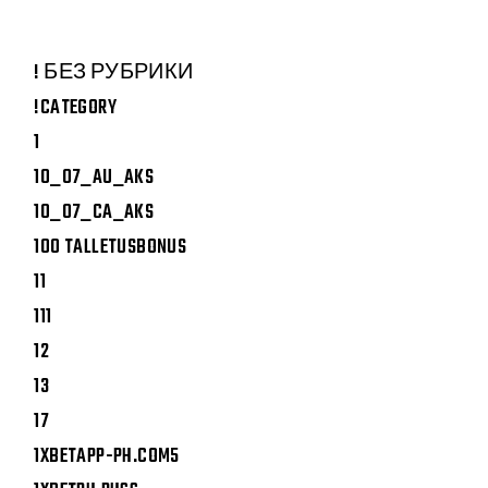
! БЕЗ РУБРИКИ
!CATEGORY
1
10_07_AU_AKS
10_07_CA_AKS
100 TALLETUSBONUS
11
111
12
13
17
1XBETAPP-PH.COM5