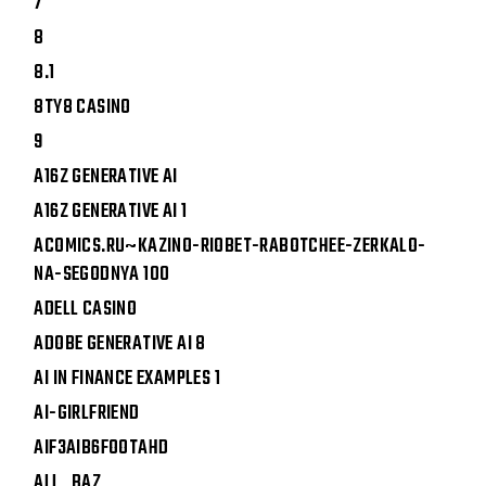
7
8
8.1
8TY8 CASINO
9
A16Z GENERATIVE AI
A16Z GENERATIVE AI 1
ACOMICS.RU~KAZINO-RIOBET-RABOTCHEE-ZERKALO-
NA-SEGODNYA 100
ADELL CASINO
ADOBE GENERATIVE AI 8
AI IN FINANCE EXAMPLES 1
AI-GIRLFRIEND
AIF3AIB6FOOTAHD
ALL_BAZ