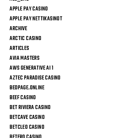
APPLE PAY CASINO
APPLE PAY NETTIKASINOT
ARCHIVE
ARCTIC CASINO
ARTICLES
AVIA MASTERS
AWS GENERATIVE AI 1
AZTEC PARADISE CASINO
BEDPAGE.ONLINE
BEEF CASINO
BET RIVIERA CASINO
BETCAVE CASINO
BETCLEO CASINO
BETERO CASINO