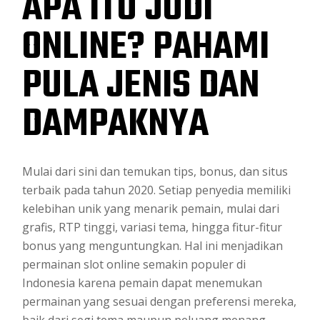
APA ITU JUDI
ONLINE? PAHAMI
PULA JENIS DAN
DAMPAKNYA
Mulai dari sini dan temukan tips, bonus, dan situs
terbaik pada tahun 2020. Setiap penyedia memiliki
kelebihan unik yang menarik pemain, mulai dari
grafis, RTP tinggi, variasi tema, hingga fitur-fitur
bonus yang menguntungkan. Hal ini menjadikan
permainan slot online semakin populer di
Indonesia karena pemain dapat menemukan
permainan yang sesuai dengan preferensi mereka,