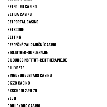
BETFOURU CASINO
BETIDA CASINO
BETPORTAL CASINO
BETSCORE
BETTING
BEZPEČNÉ ZAHRANIČNÍ CASINO
BIBLIOTHEK-SUNDERN.DE
BILDUNGSINSTITUT-REITTHERAPIE.DE
BILLYBETS
BINGOBONGOSTARS CASINO
BIZZO CASINO
BKSCHOOL2.RU 70
BLOG
BONUSKONG CASINO