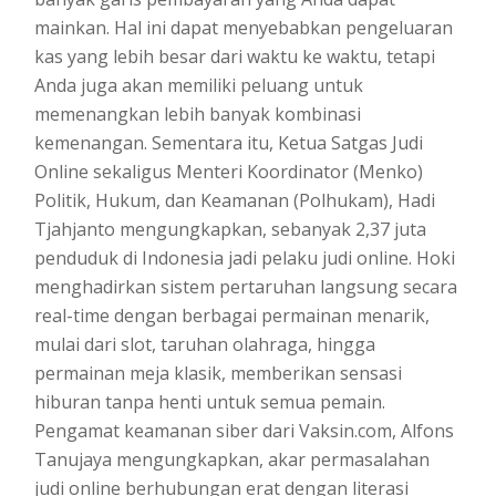
mainkan. Hal ini dapat menyebabkan pengeluaran
kas yang lebih besar dari waktu ke waktu, tetapi
Anda juga akan memiliki peluang untuk
memenangkan lebih banyak kombinasi
kemenangan. Sementara itu, Ketua Satgas Judi
Online sekaligus Menteri Koordinator (Menko)
Politik, Hukum, dan Keamanan (Polhukam), Hadi
Tjahjanto mengungkapkan, sebanyak 2,37 juta
penduduk di Indonesia jadi pelaku judi online. Hoki
menghadirkan sistem pertaruhan langsung secara
real-time dengan berbagai permainan menarik,
mulai dari slot, taruhan olahraga, hingga
permainan meja klasik, memberikan sensasi
hiburan tanpa henti untuk semua pemain.
Pengamat keamanan siber dari Vaksin.com, Alfons
Tanujaya mengungkapkan, akar permasalahan
judi online berhubungan erat dengan literasi