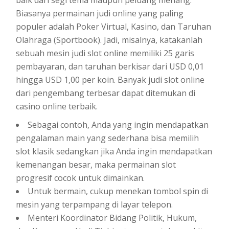
baik dari segi tema maupun peluang menang.
Biasanya permainan judi online yang paling
populer adalah Poker Virtual, Kasino, dan Taruhan
Olahraga (Sportbook). Jadi, misalnya, katakanlah
sebuah mesin judi slot online memiliki 25 garis
pembayaran, dan taruhan berkisar dari USD 0,01
hingga USD 1,00 per koin. Banyak judi slot online
dari pengembang terbesar dapat ditemukan di
casino online terbaik.
Sebagai contoh, Anda yang ingin mendapatkan
pengalaman main yang sederhana bisa memilih
slot klasik sedangkan jika Anda ingin mendapatkan
kemenangan besar, maka permainan slot
progresif cocok untuk dimainkan.
Untuk bermain, cukup menekan tombol spin di
mesin yang terpampang di layar telepon.
Menteri Koordinator Bidang Politik, Hukum,