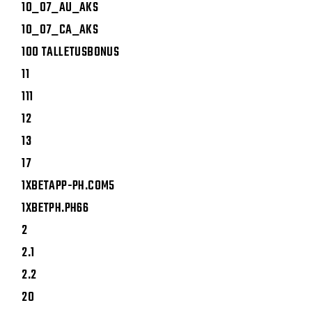
10_07_AU_AKS
10_07_CA_AKS
100 TALLETUSBONUS
11
111
12
13
17
1XBETAPP-PH.COM5
1XBETPH.PH66
2
2.1
2.2
20