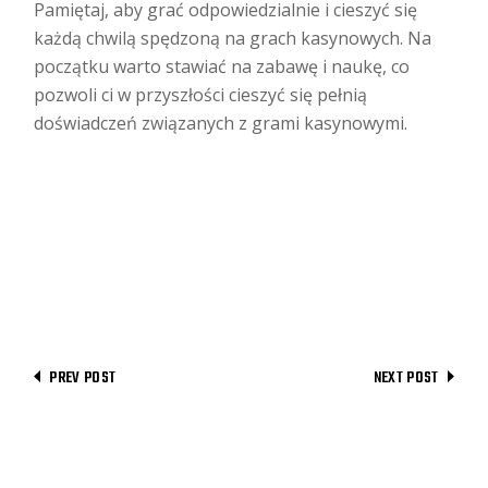
Pamiętaj, aby grać odpowiedzialnie i cieszyć się
każdą chwilą spędzoną na grach kasynowych. Na
początku warto stawiać na zabawę i naukę, co
pozwoli ci w przyszłości cieszyć się pełnią
doświadczeń związanych z grami kasynowymi.
PREV POST
NEXT POST