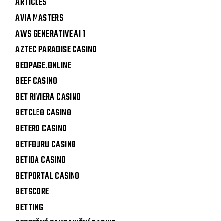
ARTICLES
AVIA MASTERS
AWS GENERATIVE AI 1
AZTEC PARADISE CASINO
BEDPAGE.ONLINE
BEEF CASINO
BET RIVIERA CASINO
BETCLEO CASINO
BETERO CASINO
BETFOURU CASINO
BETIDA CASINO
BETPORTAL CASINO
BETSCORE
BETTING