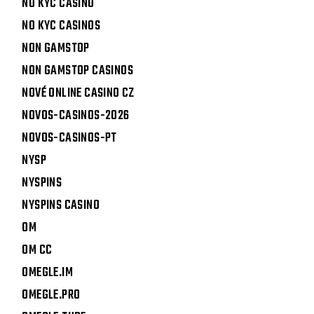
NO KYC CASINO
NO KYC CASINOS
NON GAMSTOP
NON GAMSTOP CASINOS
NOVÉ ONLINE CASINO CZ
NOVOS-CASINOS-2026
NOVOS-CASINOS-PT
NYSP
NYSPINS
NYSPINS CASINO
OM
OM CC
OMEGLE.IM
OMEGLE.PRO