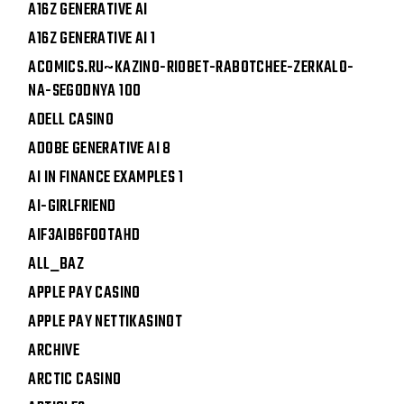
A16Z GENERATIVE AI
A16Z GENERATIVE AI 1
ACOMICS.RU~KAZINO-RIOBET-RABOTCHEE-ZERKALO-
NA-SEGODNYA 100
ADELL CASINO
ADOBE GENERATIVE AI 8
AI IN FINANCE EXAMPLES 1
AI-GIRLFRIEND
AIF3AIB6FOOTAHD
ALL_BAZ
APPLE PAY CASINO
APPLE PAY NETTIKASINOT
ARCHIVE
ARCTIC CASINO