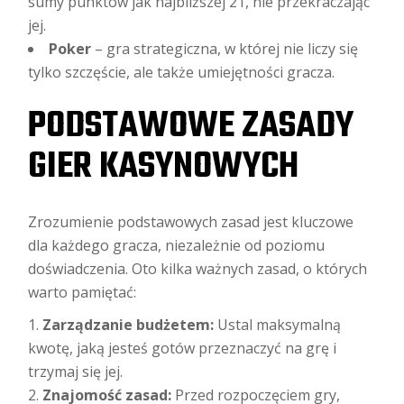
sumy punktów jak najbliższej 21, nie przekraczając
jej.
Poker
– gra strategiczna, w której nie liczy się
tylko szczęście, ale także umiejętności gracza.
PODSTAWOWE ZASADY
GIER KASYNOWYCH
Zrozumienie podstawowych zasad jest kluczowe
dla każdego gracza, niezależnie od poziomu
doświadczenia. Oto kilka ważnych zasad, o których
warto pamiętać:
Zarządzanie budżetem:
Ustal maksymalną
kwotę, jaką jesteś gotów przeznaczyć na grę i
trzymaj się jej.
Znajomość zasad:
Przed rozpoczęciem gry,