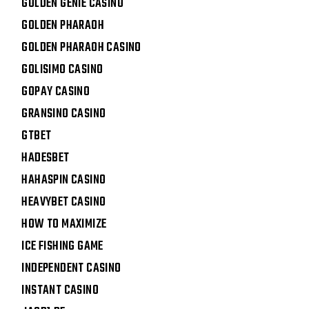
GOLDEN GENIE CASINO
GOLDEN PHARAOH
GOLDEN PHARAOH CASINO
GOLISIMO CASINO
GOPAY CASINO
GRANSINO CASINO
GTBET
HADESBET
HAHASPIN CASINO
HEAVYBET CASINO
HOW TO MAXIMIZE
ICE FISHING GAME
INDEPENDENT CASINO
INSTANT CASINO