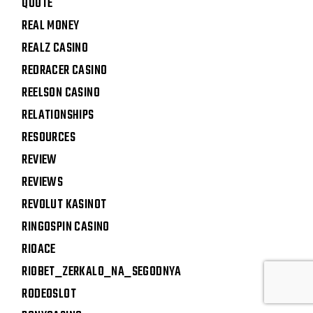
QUOTE
REAL MONEY
REALZ CASINO
REDRACER CASINO
REELSON CASINO
RELATIONSHIPS
RESOURCES
REVIEW
REVIEWS
REVOLUT KASINOT
RINGOSPIN CASINO
RIOACE
RIOBET_ZERKALO_NA_SEGODNYA
RODEOSLOT