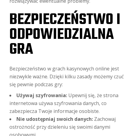
rozwiązywać ewentualne problemy.
BEZPIECZEŃSTWO I
ODPOWIEDZIALNA
GRA
Bezpieczeństwo w grach kasynowych online jest
niezwykle ważne. Dzięki kilku zasady możemy czuć
się pewnie podczas gry:
Używaj szyfrowania:
Upewnij się, że strona
internetowa używa szyfrowania danych, co
zabezpiecza Twoje informacje osobiste.
Nie udostępniaj swoich danych:
Zachowaj
ostrożność przy dzieleniu się swoimi danymi
osobowymi.