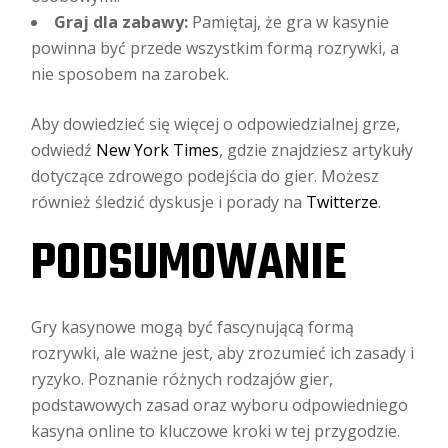
Graj dla zabawy:
Pamiętaj, że gra w kasynie
powinna być przede wszystkim formą rozrywki, a
nie sposobem na zarobek.
Aby dowiedzieć się więcej o odpowiedzialnej grze,
odwiedź
New York Times
, gdzie znajdziesz artykuły
dotyczące zdrowego podejścia do gier. Możesz
również śledzić dyskusje i porady na
Twitterze
.
PODSUMOWANIE
Gry kasynowe mogą być fascynującą formą
rozrywki, ale ważne jest, aby zrozumieć ich zasady i
ryzyko. Poznanie różnych rodzajów gier,
podstawowych zasad oraz wyboru odpowiedniego
kasyna online to kluczowe kroki w tej przygodzie.