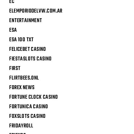
EC
ELEMPORIODELVW.COM.AR
ENTERTAINMENT
ESA
ESA 100 TXT
FELICEBET CASINO
FIESTASLOTS CASINO
FIRST
FLIRTBEES.ONL
FOREX NEWS
FORTUNE CLOCK CASINO
FORTUNICA CASINO
FOXSLOTS CASINO
FRIDAYROLL