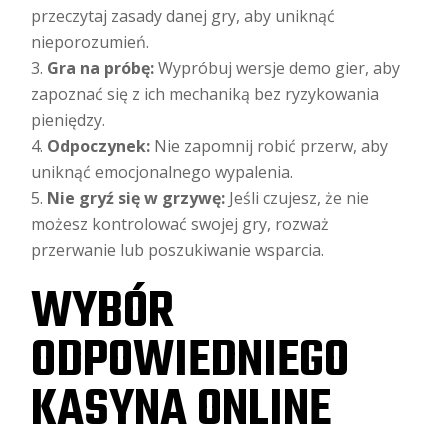
przeczytaj zasady danej gry, aby uniknąć
nieporozumień.
Gra na próbę:
Wypróbuj wersje demo gier, aby
zapoznać się z ich mechaniką bez ryzykowania
pieniędzy.
Odpoczynek:
Nie zapomnij robić przerw, aby
uniknąć emocjonalnego wypalenia.
Nie gryź się w grzywę:
Jeśli czujesz, że nie
możesz kontrolować swojej gry, rozważ
przerwanie lub poszukiwanie wsparcia.
WYBÓR
ODPOWIEDNIEGO
KASYNA ONLINE