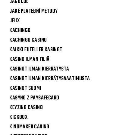
JAGD1.DE
JAKÉ PLATEBNÍ METODY
JEUX
KACHINGO
KACHINGO CASINO
KAIKKI EUTELLER KASINOT
KASINO ILMAN TILIÄ
KASINOT ILMAN KIERRÄTYSTÄ
KASINOT ILMAN KIERRÄTYSVAATIMUSTA
KASINOT SUOMI
KASYNO Z PAYSAFECARD
KEYZINO CASINO
KICKBOX
KINGMAKER CASINO