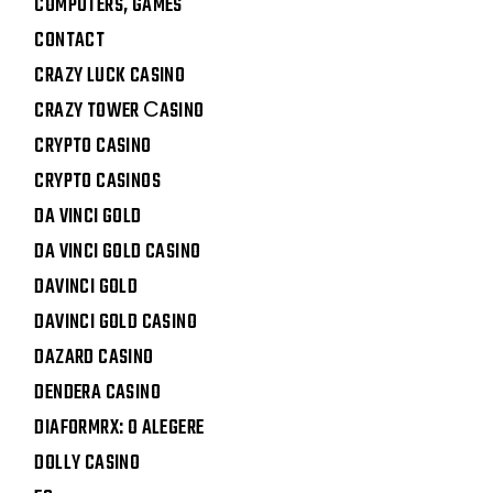
COMPUTERS, GAMES
CONTACT
CRAZY LUCK CASINO
CRAZY TOWER СASINO
CRYPTO CASINO
CRYPTO CASINOS
DA VINCI GOLD
DA VINCI GOLD CASINO
DAVINCI GOLD
DAVINCI GOLD CASINO
DAZARD CASINO
DENDERA CASINO
DIAFORMRX: O ALEGERE
DOLLY CASINO