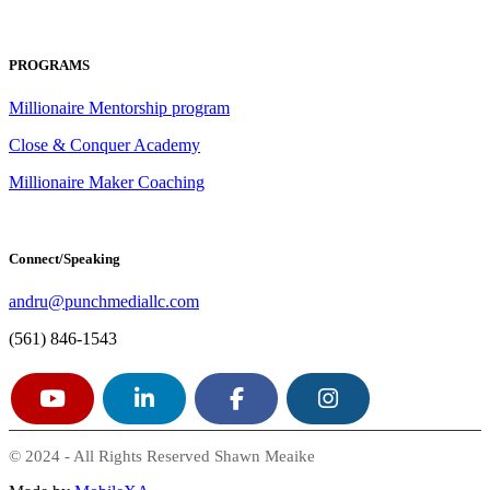
PROGRAMS
Millionaire Mentorship program
Close & Conquer Academy
Millionaire Maker Coaching
Connect/Speaking
andru@punchmediallc.com
(561) 846-1543
© 2024 - All Rights Reserved Shawn Meaike