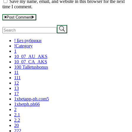
Save my name, email, and website in this browser for the next
time I comment.
Post Comment
Search
! Без рубрики
!Category
1
10_07_AU_AKS
10_07_CA_AKS
100 Talletusbonus
11
111
12
13
17
1xbetapp-ph.com5
1xbetph.ph66
2
2.1
2.2
20
222