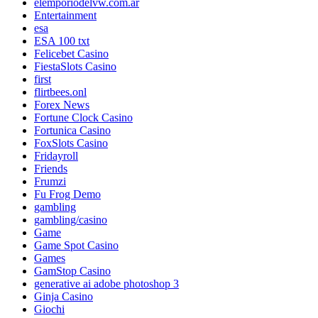
elemporiodelvw.com.ar
Entertainment
esa
ESA 100 txt
Felicebet Casino
FiestaSlots Casino
first
flirtbees.onl
Forex News
Fortune Clock Casino
Fortunica Casino
FoxSlots Casino
Fridayroll
Friends
Frumzi
Fu Frog Demo
gambling
gambling/casino
Game
Game Spot Casino
Games
GamStop Casino
generative ai adobe photoshop 3
Ginja Casino
Giochi