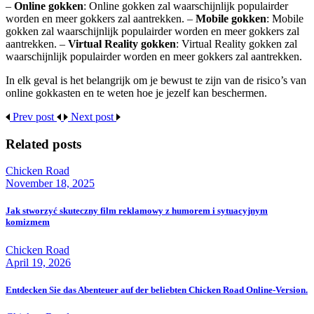
–
Online gokken
: Online gokken zal waarschijnlijk populairder
worden en meer gokkers zal aantrekken. –
Mobile gokken
: Mobile
gokken zal waarschijnlijk populairder worden en meer gokkers zal
aantrekken. –
Virtual Reality gokken
: Virtual Reality gokken zal
waarschijnlijk populairder worden en meer gokkers zal aantrekken.
In elk geval is het belangrijk om je bewust te zijn van de risico’s van
online gokkasten en te weten hoe je jezelf kan beschermen.
Prev post
Next post
Related posts
Chicken Road
November 18, 2025
Jak stworzyć skuteczny film reklamowy z humorem i sytuacyjnym
komizmem
Chicken Road
April 19, 2026
Entdecken Sie das Abenteuer auf der beliebten Chicken Road Online-Version.