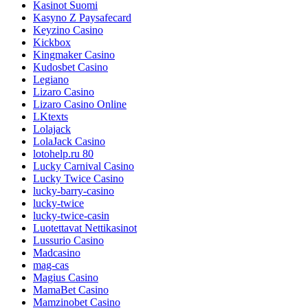
Kasinot Suomi
Kasyno Z Paysafecard
Keyzino Casino
Kickbox
Kingmaker Casino
Kudosbet Casino
Legiano
Lizaro Casino
Lizaro Casino Online
LKtexts
Lolajack
LolaJack Casino
lotohelp.ru 80
Lucky Carnival Casino
Lucky Twice Casino
lucky-barry-casino
lucky-twice
lucky-twice-casin
Luotettavat Nettikasinot
Lussurio Casino
Madcasino
mag-cas
Magius Casino
MamaBet Casino
Mamzinobet Casino