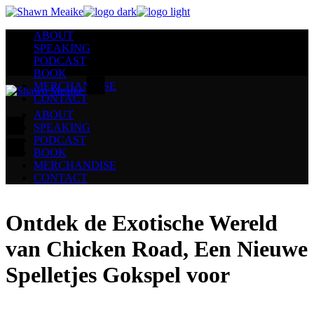
Skip
to
ABOUT
the
SPEAKING
content
PODCAST
BOOK
MERCHANDISE
CONTACT
ABOUT
SPEAKING
PODCAST
BOOK
MERCHANDISE
CONTACT
Ontdek de Exotische Wereld
van Chicken Road, Een Nieuwe
Spelletjes Gokspel voor