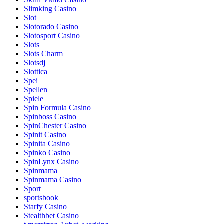
Slimking Casino
Slot
Slotorado Casino
Slotosport Casino
Slots
Slots Charm
Slotsdj
Slottica
Spei
Spellen
Spiele
Spin Formula Casino
Spinboss Casino
SpinChester Casino
Spinit Casino
Spinita Casino
Spinko Casino
SpinLynx Casino
Spinmama
Spinmama Casino
Sport
sportsbook
Starfy Casino
Stealthbet Casino