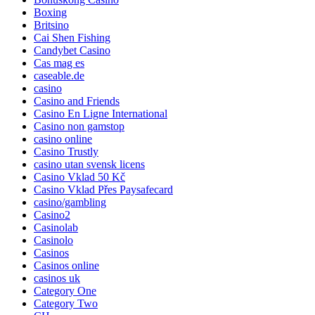
Boxing
Britsino
Cai Shen Fishing
Candybet Casino
Cas mag es
caseable.de
casino
Casino and Friends
Casino En Ligne International
Casino non gamstop
casino online
Casino Trustly
casino utan svensk licens
Casino Vklad 50 Kč
Casino Vklad Přes Paysafecard
casino/gambling
Casino2
Casinolab
Casinolo
Casinos
Casinos online
casinos uk
Category One
Category Two