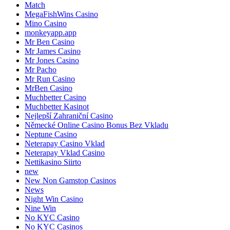
Match
MegaFishWins Casino
Mino Casino
monkeyapp.app
Mr Ben Casino
Mr James Casino
Mr Jones Casino
Mr Pacho
Mr Run Casino
MrBen Casino
Muchbetter Casino
Muchbetter Kasinot
Nejlepší Zahraniční Casino
Německé Online Casino Bonus Bez Vkladu
Neptune Casino
Neterapay Casino Vklad
Neterapay Vklad Casino
Nettikasino Siirto
new
New Non Gamstop Casinos
News
Night Win Casino
Nine Win
No KYC Casino
No KYC Casinos