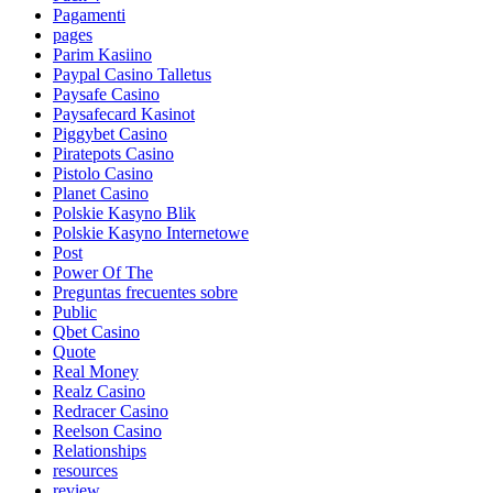
Pagamenti
pages
Parim Kasiino
Paypal Casino Talletus
Paysafe Casino
Paysafecard Kasinot
Piggybet Casino
Piratepots Casino
Pistolo Casino
Planet Casino
Polskie Kasyno Blik
Polskie Kasyno Internetowe
Post
Power Of The
Preguntas frecuentes sobre
Public
Qbet Casino
Quote
Real Money
Realz Casino
Redracer Casino
Reelson Casino
Relationships
resources
review