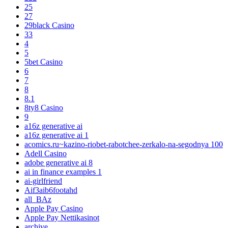
25
27
29black Casino
33
4
5
5bet Casino
6
7
8
8.1
8ty8 Casino
9
a16z generative ai
a16z generative ai 1
acomics.ru~kazino-riobet-rabotchee-zerkalo-na-segodnya 100
Adell Casino
adobe generative ai 8
ai in finance examples 1
ai-girlfriend
Aif3aib6footahd
all_BAz
Apple Pay Casino
Apple Pay Nettikasinot
archive