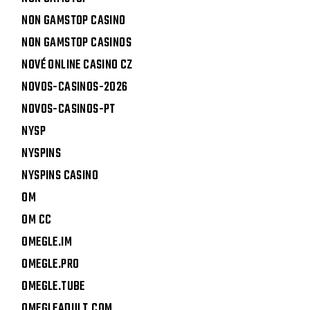
NON GAMSTOP CASINO
NON GAMSTOP CASINOS
NOVÉ ONLINE CASINO CZ
NOVOS-CASINOS-2026
NOVOS-CASINOS-PT
NYSP
NYSPINS
NYSPINS CASINO
OM
OM CC
OMEGLE.IM
OMEGLE.PRO
OMEGLE.TUBE
OMEGLEADULT.COM