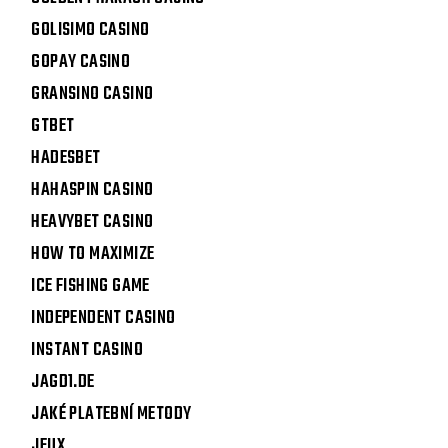
GOLISIMO CASINO
GOPAY CASINO
GRANSINO CASINO
GTBET
HADESBET
HAHASPIN CASINO
HEAVYBET CASINO
HOW TO MAXIMIZE
ICE FISHING GAME
INDEPENDENT CASINO
INSTANT CASINO
JAGD1.DE
JAKÉ PLATEBNÍ METODY
JEUX