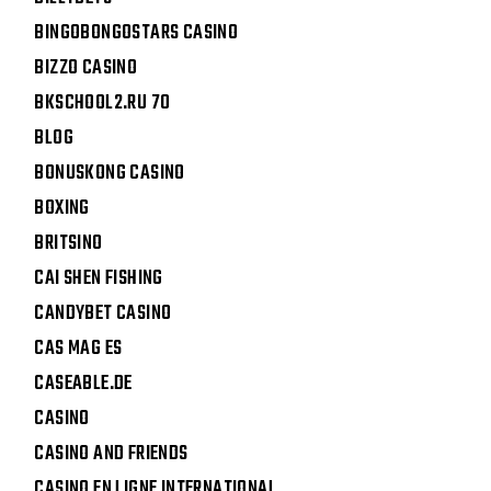
BINGOBONGOSTARS CASINO
BIZZO CASINO
BKSCHOOL2.RU 70
BLOG
BONUSKONG CASINO
BOXING
BRITSINO
CAI SHEN FISHING
CANDYBET CASINO
CAS MAG ES
CASEABLE.DE
CASINO
CASINO AND FRIENDS
CASINO EN LIGNE INTERNATIONAL