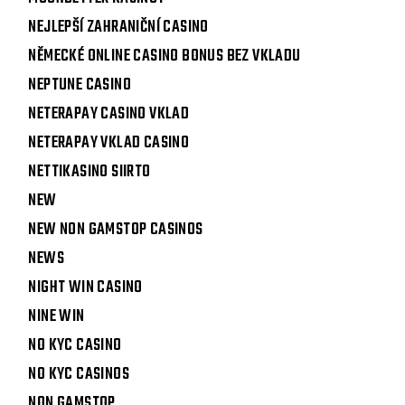
NEJLEPŠÍ ZAHRANIČNÍ CASINO
NĚMECKÉ ONLINE CASINO BONUS BEZ VKLADU
NEPTUNE CASINO
NETERAPAY CASINO VKLAD
NETERAPAY VKLAD CASINO
NETTIKASINO SIIRTO
NEW
NEW NON GAMSTOP CASINOS
NEWS
NIGHT WIN CASINO
NINE WIN
NO KYC CASINO
NO KYC CASINOS
NON GAMSTOP