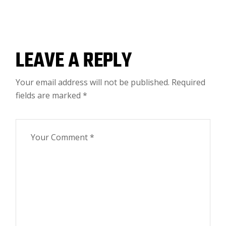
LEAVE A REPLY
Your email address will not be published.
Required
fields are marked
*