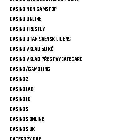
CASINO NON GAMSTOP
CASINO ONLINE
CASINO TRUSTLY
CASINO UTAN SVENSK LICENS
CASINO VKLAD 50 KČ
CASINO VKLAD PŘES PAYSAFECARD
CASINO/GAMBLING
CASINO2
CASINOLAB
CASINOLO
CASINOS
CASINOS ONLINE
CASINOS UK
CATEGORY ONE