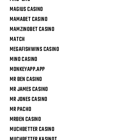
MAGIUS CASINO
MAMABET CASINO
MAMZINOBET CASINO
MATCH
MEGAFISHWINS CASINO
MINO CASINO
MONKEYAPP.APP
MR BEN CASINO
MR JAMES CASINO
MR JONES CASINO
MR PACHO
MRBEN CASINO
MUCHBETTER CASINO
MUCHBETTER KASINOT