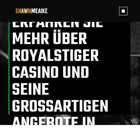
Skip
to
the
ERFAHREN SIE
content
MEHR ÜBER
ROYALSTIGER
CASINO UND
SEINE
GROSSARTIGEN A
NGEBOTE IN