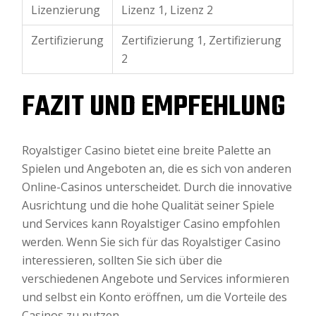
Lizenzierung
Lizenz 1, Lizenz 2
Zertifizierung
Zertifizierung 1, Zertifizierung
2
FAZIT UND EMPFEHLUNG
Royalstiger Casino bietet eine breite Palette an
Spielen und Angeboten an, die es sich von anderen
Online-Casinos unterscheidet. Durch die innovative
Ausrichtung und die hohe Qualität seiner Spiele
und Services kann Royalstiger Casino empfohlen
werden. Wenn Sie sich für das Royalstiger Casino
interessieren, sollten Sie sich über die
verschiedenen Angebote und Services informieren
und selbst ein Konto eröffnen, um die Vorteile des
Casinos zu nutzen.