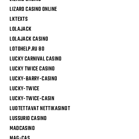
LIZARO CASINO ONLINE
LKTEXTS
LOLAJACK
LOLAJACK CASINO
LOTOHELP.RU 80
LUCKY CARNIVAL CASINO
LUCKY TWICE CASINO
LUCKY-BARRY-CASINO
LUCKY-TWICE
LUCKY-TWICE-CASIN
LUOTETTAVAT NETTIKASINOT
LUSSURIO CASINO
MADCASINO
MAG-CAS