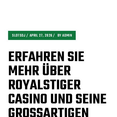
SLOTSDJ
APRIL 27, 2026
BY
ADMIN
ERFAHREN SIE
MEHR ÜBER
ROYALSTIGER
CASINO UND SEINE
GROSSARTIGEN A