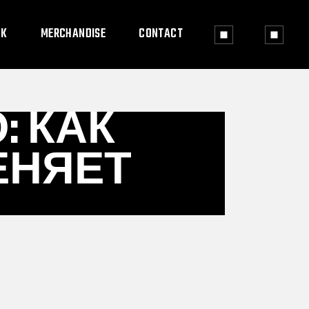
OK
MERCHANDISE
CONTACT
: КАК
ЕНЯЕТ