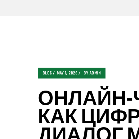
BLOG
MAY 1, 2026
BY
ADMIN
ОНЛАЙН‑Ч
КАК ЦИФ
ДИАЛОГ 