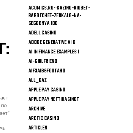
ACOMICS.RU~KAZINO-RIOBET-
RABOTCHEE-ZERKALO-NA-
SEGODNYA 100
ADELL CASINO
:
ADOBE GENERATIVE AI 8
AI IN FINANCE EXAMPLES 1
AI-GIRLFRIEND
AIF3AIB6FOOTAHD
ALL_BAZ
APPLE PAY CASINO
лает
APPLE PAY NETTIKASINOT
 по
ARCHIVE
ает”
ARCTIC CASINO
ARTICLES
2%