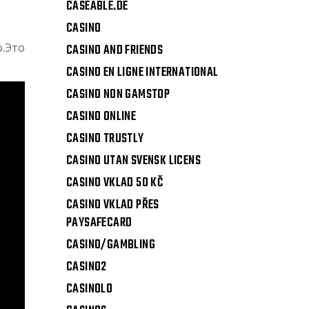
CASEABLE.DE
CASINO
о.Это
CASINO AND FRIENDS
CASINO EN LIGNE INTERNATIONAL
CASINO NON GAMSTOP
CASINO ONLINE
CASINO TRUSTLY
CASINO UTAN SVENSK LICENS
CASINO VKLAD 50 KČ
CASINO VKLAD PŘES
PAYSAFECARD
CASINO/GAMBLING
CASINO2
CASINOLO