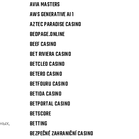
AVIA MASTERS
AWS GENERATIVE AI 1
AZTEC PARADISE CASINO
BEDPAGE.ONLINE
BEEF CASINO
BET RIVIERA CASINO
BETCLEO CASINO
BETERO CASINO
BETFOURU CASINO
BETIDA CASINO
BETPORTAL CASINO
BETSCORE
BETTING
ных,
BEZPEČNÉ ZAHRANIČNÍ CASINO