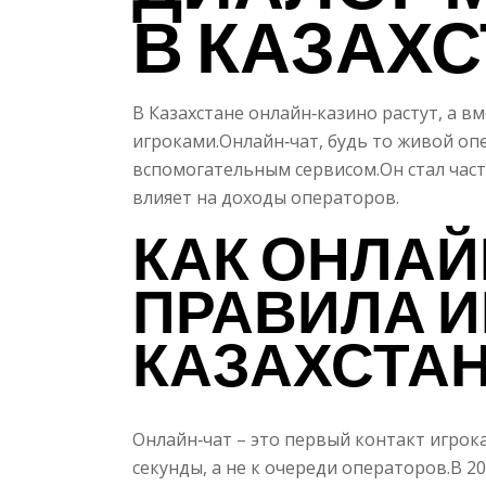
В КАЗАХ
В Казахстане онлайн‑казино растут, а вм
игроками.Онлайн‑чат, будь то живой оп
вспомогательным сервисом.Он стал част
влияет на доходы операторов.
КАК ОНЛАЙ
ПРАВИЛА И
КАЗАХСТА
Онлайн‑чат – это первый контакт игрок
секунды, а не к очереди операторов.В 2