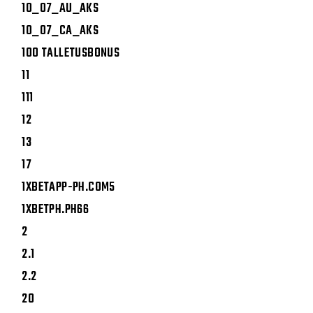
10_07_AU_AKS
10_07_CA_AKS
100 TALLETUSBONUS
11
111
12
13
17
1XBETAPP-PH.COM5
1XBETPH.PH66
2
2.1
2.2
20