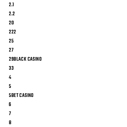
2.1
2.2
20
222
25
27
29BLACK CASINO
33
4
5
5BET CASINO
6
7
8