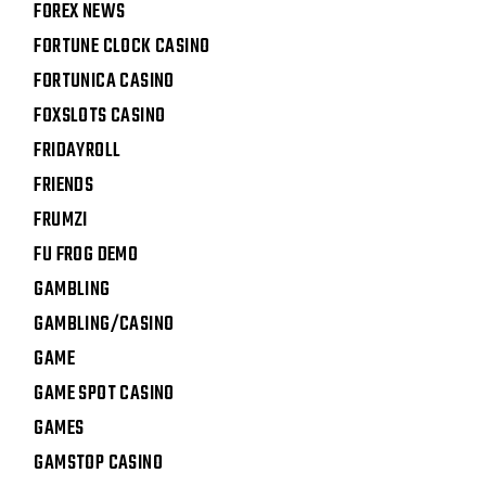
FOREX NEWS
FORTUNE CLOCK CASINO
FORTUNICA CASINO
FOXSLOTS CASINO
FRIDAYROLL
FRIENDS
FRUMZI
FU FROG DEMO
GAMBLING
GAMBLING/CASINO
GAME
GAME SPOT CASINO
GAMES
GAMSTOP CASINO