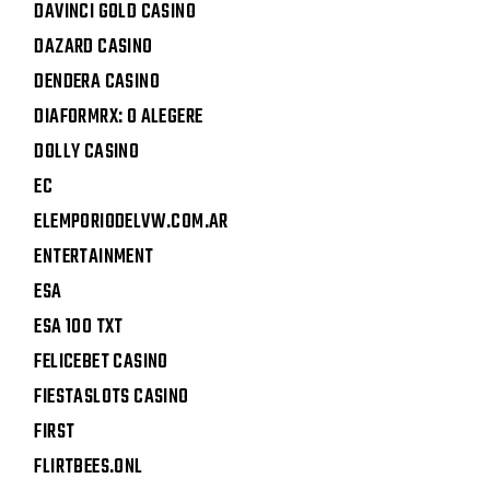
DAVINCI GOLD CASINO
DAZARD CASINO
DENDERA CASINO
DIAFORMRX: O ALEGERE
DOLLY CASINO
EC
ELEMPORIODELVW.COM.AR
ENTERTAINMENT
ESA
ESA 100 TXT
FELICEBET CASINO
FIESTASLOTS CASINO
FIRST
FLIRTBEES.ONL