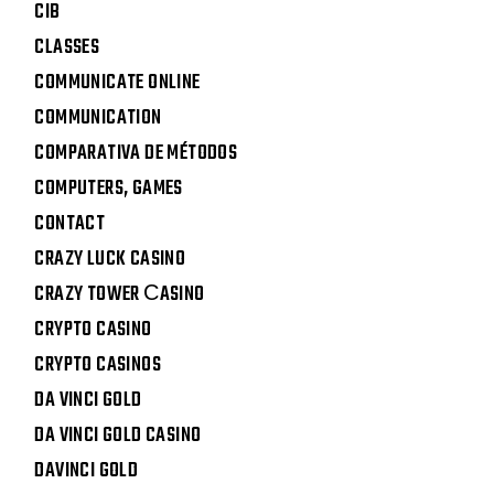
CIB
CLASSES
COMMUNICATE ONLINE
COMMUNICATION
COMPARATIVA DE MÉTODOS
COMPUTERS, GAMES
CONTACT
CRAZY LUCK CASINO
CRAZY TOWER СASINO
CRYPTO CASINO
CRYPTO CASINOS
DA VINCI GOLD
DA VINCI GOLD CASINO
DAVINCI GOLD