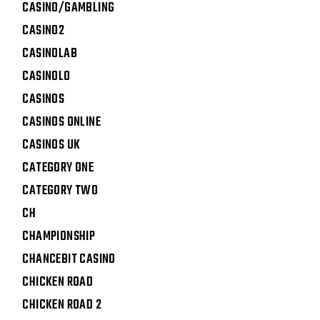
CASINO/GAMBLING
CASINO2
CASINOLAB
CASINOLO
CASINOS
CASINOS ONLINE
CASINOS UK
CATEGORY ONE
CATEGORY TWO
CH
CHAMPIONSHIP
CHANCEBIT CASINO
CHICKEN ROAD
CHICKEN ROAD 2