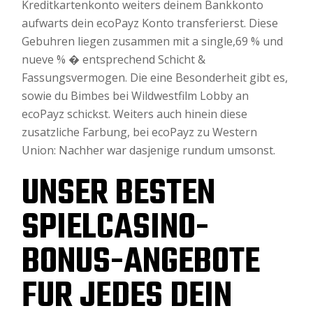
Kreditkartenkonto weiters deinem Bankkonto
aufwarts dein ecoPayz Konto transferierst. Diese
Gebuhren liegen zusammen mit a single,69 % und
nueve % � entsprechend Schicht &
Fassungsvermogen. Die eine Besonderheit gibt es,
sowie du Bimbes bei Wildwestfilm Lobby an
ecoPayz schickst. Weiters auch hinein diese
zusatzliche Farbung, bei ecoPayz zu Western
Union: Nachher war dasjenige rundum umsonst.
UNSER BESTEN
SPIELCASINO-
BONUS-ANGEBOTE
FUR JEDES DEIN