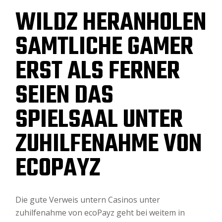
WILDZ HERANHOLEN
SAMTLICHE GAMER
ERST ALS FERNER
SEIEN DAS
SPIELSAAL UNTER
ZUHILFENAHME VON
ECOPAYZ
Die gute Verweis untern Casinos unter
zuhilfenahme von ecoPayz geht bei weitem in