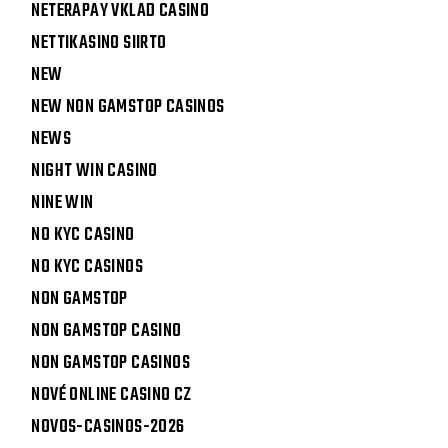
NETERAPAY VKLAD CASINO
NETTIKASINO SIIRTO
NEW
NEW NON GAMSTOP CASINOS
NEWS
NIGHT WIN CASINO
NINE WIN
NO KYC CASINO
NO KYC CASINOS
NON GAMSTOP
NON GAMSTOP CASINO
NON GAMSTOP CASINOS
NOVÉ ONLINE CASINO CZ
NOVOS-CASINOS-2026