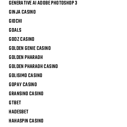
GENERATIVE AI ADOBE PHOTOSHOP 3
GINJA CASINO
GIOCHI
GOALS
GODZ CASINO
GOLDEN GENIE CASINO
GOLDEN PHARAOH
GOLDEN PHARAOH CASINO
GOLISIMO CASINO
GOPAY CASINO
GRANSINO CASINO
GTBET
HADESBET
HAHASPIN CASINO