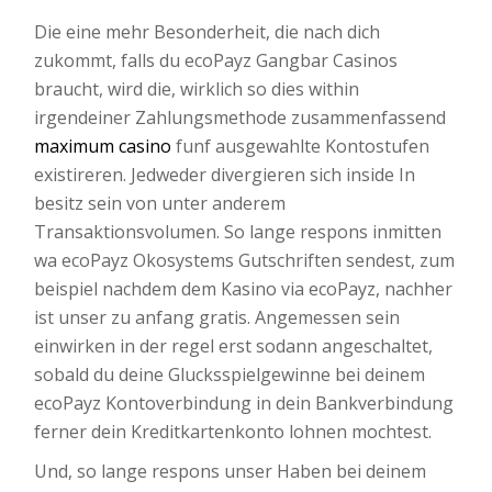
Die eine mehr Besonderheit, die nach dich
zukommt, falls du ecoPayz Gangbar Casinos
braucht, wird die, wirklich so dies within
irgendeiner Zahlungsmethode zusammenfassend
maximum casino
funf ausgewahlte Kontostufen
existireren. Jedweder divergieren sich inside In
besitz sein von unter anderem
Transaktionsvolumen. So lange respons inmitten
wa ecoPayz Okosystems Gutschriften sendest, zum
beispiel nachdem dem Kasino via ecoPayz, nachher
ist unser zu anfang gratis. Angemessen sein
einwirken in der regel erst sodann angeschaltet,
sobald du deine Glucksspielgewinne bei deinem
ecoPayz Kontoverbindung in dein Bankverbindung
ferner dein Kreditkartenkonto lohnen mochtest.
Und, so lange respons unser Haben bei deinem