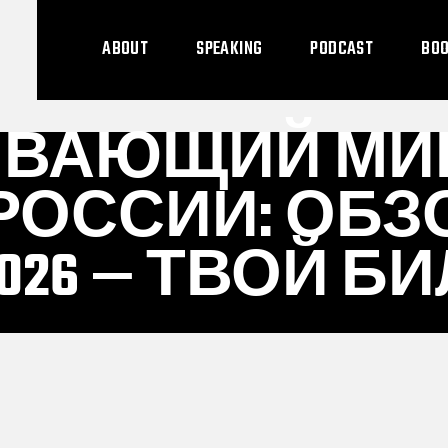
ABOUT
SPEAKING
PODCAST
BO
АЮЩИЙ МИР LI
РОССИИ: ОБЗ
026 — ТВОЙ БИ