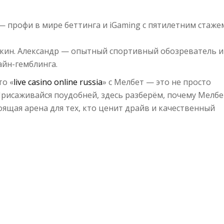
 — профи в мире беттинга и iGaming с пятилетним стаже
мкин
. Александр — опытный спортивный обозреватель и
айн-гемблинга.
то «
live casino online russia
» с Мелбет — это не просто
 Присаживайся поудобней, здесь разберём, почему Мелб
оящая арена для тех, кто ценит драйв и качественный