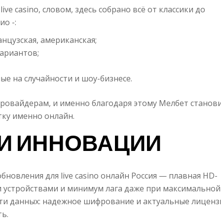
ve casino, словом, здесь собрано всё от классики до
о -:
анцузская, американская;
вариантов;
е на случайности и шоу-бизнесе.
ровайдерам, и именно благодаря этому Мелбет станов
тку именно онлайн.
 И ИННОВАЦИИ
бновления для live casino онлайн Россия — плавная HD-
и устройствами и минимум лага даже при максимальной
сти данных: надежное шифрование и актуальные лиценз
ь.