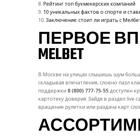
Рейтинг топ букмекерских компаний
10 уникальных фактов о спорте и став
Заключение: стоит ли играть с Мелбе
ПЕРВОЕ ВП
MELBET
В Москве на улицах слышишь шум большо
складывая впечатления, словно пазл кл
поддержки
8 (800) 777-75-55
доступен кр
картотеку доверия. Зайдя в раздел live 
вращение рулетки или раздача карт сло
АССОРТИМЕ