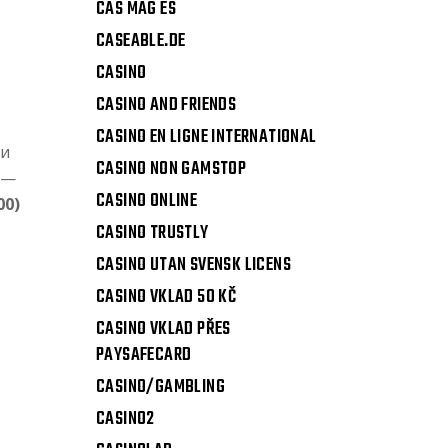
CAS MAG ES
CASEABLE.DE
CASINO
CASINO AND FRIENDS
CASINO EN LIGNE INTERNATIONAL
 и
CASINO NON GAMSTOP
 —
CASINO ONLINE
00)
CASINO TRUSTLY
CASINO UTAN SVENSK LICENS
CASINO VKLAD 50 KČ
CASINO VKLAD PŘES
PAYSAFECARD
CASINO/GAMBLING
CASINO2