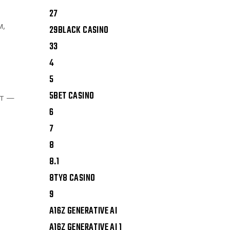
27
м,
29BLACK CASINO
33
4
5
5BET CASINO
ет —
6
7
8
8.1
8TY8 CASINO
9
A16Z GENERATIVE AI
A16Z GENERATIVE AI 1