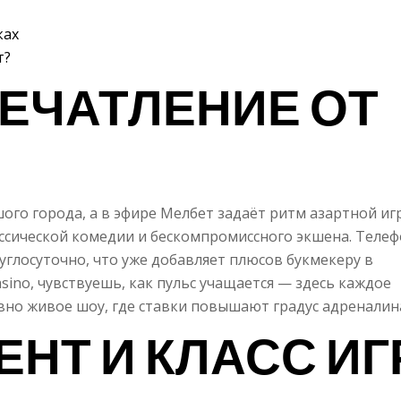
ках
т?
ЕЧАТЛЕНИЕ ОТ
го города, а в эфире Мелбет задаёт ритм азартной иг
ассической комедии и бескомпромиссного экшена. Теле
углосуточно, что уже добавляет плюсов букмекеру в
casino, чувствуешь, как пульс учащается — здесь каждое
вно живое шоу, где ставки повышают градус адреналин
НТ И КЛАСС ИГ