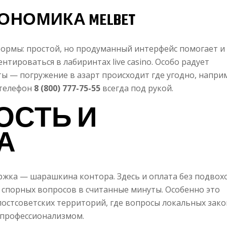
ОНОМИКА MELBET
ормы: простой, но продуманный интерфейс помогает и
нтироваться в лабиринтах live casino. Особо радует
ы — погружение в азарт происходит где угодно, напри
 телефон
8 (800) 777-75-55
всегда под рукой.
ОСТЬ И
А
ржка — шарашкина контора. Здесь и оплата без подвохо
 спорных вопросов в считанные минуты. Особенно это
 постсоветских территорий, где вопросы локальных зак
 профессионализмом.