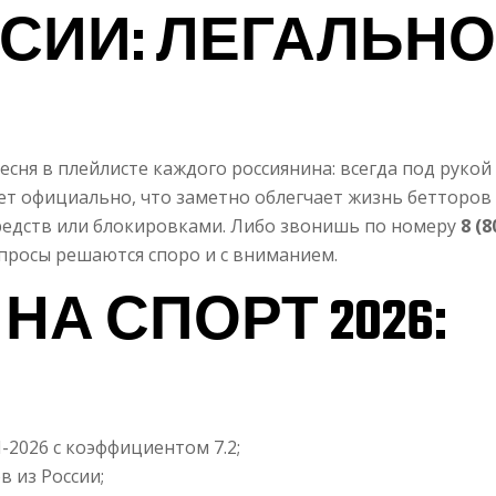
ОССИИ: ЛЕГАЛЬНО
есня в плейлисте каждого россиянина: всегда под рукой
ет официально, что заметно облегчает жизнь бетторов
редств или блокировками. Либо звонишь по номеру
8 (8
опросы решаются споро и с вниманием.
А СПОРТ 2026:
-2026 с коэффициентом 7.2;
в из России;