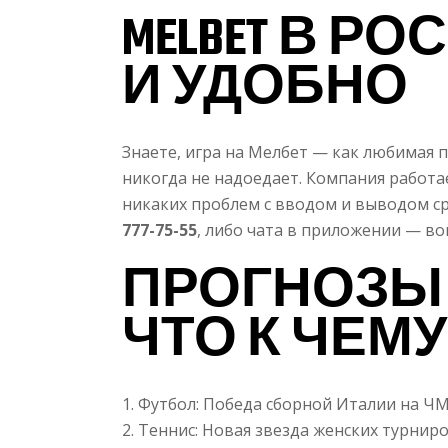
MELBET В Р
И УДОБНО
Знаете, игра на Мелбет — как любимая п
никогда не надоедает. Компания работа
никаких проблем с вводом и выводом с
777-75-55
, либо чата в приложении — в
ПРОГНОЗЫ Н
ЧТО К ЧЕМУ
Футбол: Победа сборной Италии на ЧМ
Теннис: Новая звезда женских турниро