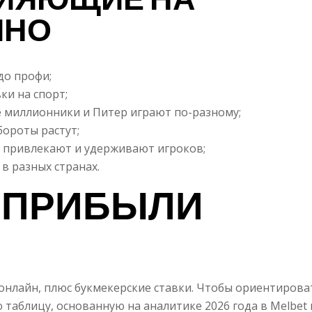
ЛИЯЮЩИЕ НА
ИНО
до профи;
ки на спорт;
 миллионники и Питер играют по-разному;
бороты растут;
 привлекают и удерживают игроков;
в разных странах.
А ПРИБЫЛИ
 онлайн, плюс букмекерские ставки. Чтобы ориентирова
ю таблицу, основанную на аналитике 2026 года в Melbet