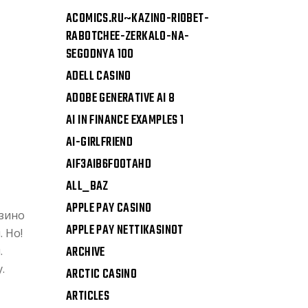
ACOMICS.RU~KAZINO-RIOBET-
RABOTCHEE-ZERKALO-NA-
SEGODNYA 100
ADELL CASINO
ADOBE GENERATIVE AI 8
AI IN FINANCE EXAMPLES 1
AI-GIRLFRIEND
AIF3AIB6FOOTAHD
ALL_BAZ
APPLE PAY CASINO
азино
APPLE PAY NETTIKASINOT
 Но!
ARCHIVE
.
.
ARCTIC CASINO
ARTICLES