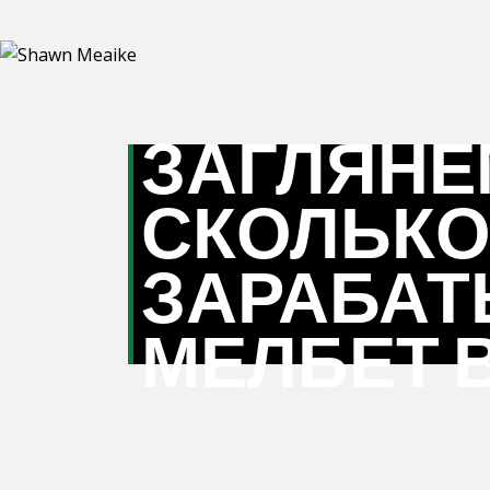
Skip
to
the
content
ЗАГЛЯНЕ
СКОЛЬКО
ЗАРАБАТ
МЕЛБЕТ В