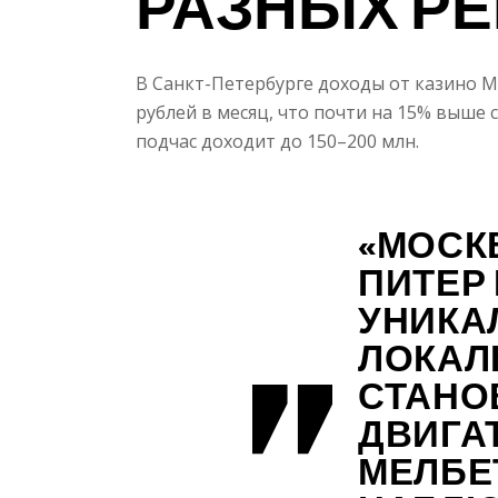
РАЗНЫХ Р
В Санкт-Петербурге доходы от казино 
рублей в месяц, что почти на 15% выше 
подчас доходит до 150–200 млн.
«МОСКВ
ПИТЕР
УНИКА
ЛОКАЛ
СТАНО
ДВИГА
МЕЛБЕТ