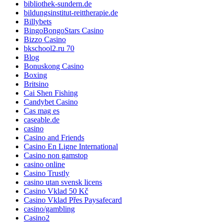
bibliothek-sundern.de
bildungsinstitut-reittherapie.de
Billybets
BingoBongoStars Casino
Bizzo Casino
bkschool2.ru 70
Blog
Bonuskong Casino
Boxing
Britsino
Cai Shen Fishing
Candybet Casino
Cas mag es
caseable.de
casino
Casino and Friends
Casino En Ligne International
Casino non gamstop
casino online
Casino Trustly
casino utan svensk licens
Casino Vklad 50 Kč
Casino Vklad Přes Paysafecard
casino/gambling
Casino2