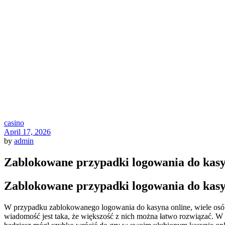
casino
April 17, 2026
by
admin
Zablokowane przypadki logowania do kasyn
Zablokowane przypadki logowania do kasyn
W przypadku zablokowanego logowania do kasyna online, wiele osób 
wiadomość jest taka, że większość z nich można łatwo rozwiązać. 