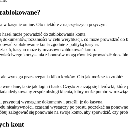
ine.
t zablokowane?
w kasynie online. Oto niektóre z najczęstszych przyczyn:
 haseł może prowadzić do zablokowania konta.
dokumentów,tożsamości w celu weryfikacji, co może prowadzić do blok
ować zablokowanie konta zgodnie z polityką kasyna.
ziałań, kasyno może tymczasowo zablokować konto.
ewłaściwego korzystania z bonusów mogą również prowadzić do zabl
le wymaga przestrzegania kilku kroków. Oto jak możesz to zrobić:
ne dane, takie jak login i hasło. Często zdarzają się literówki, któr
iada dedykowany zespół obsługi klienta, który może pomóc w rozwiąz
i, przygotuj wymagane dokumenty i prześlij je do kasyna.
odu nieaktywności, czasami wystarczy po prostu poczekać na ponowne
buj zalogować się ponownie na swoje konto, aby sprawdzić, czy prob
ych kont