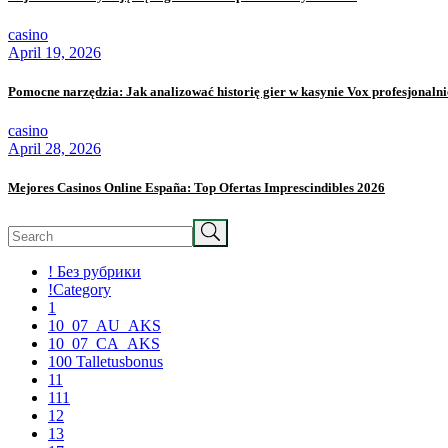
casino
April 19, 2026
Pomocne narzędzia: Jak analizować historię gier w kasynie Vox profesjonalni
casino
April 28, 2026
Mejores Casinos Online España: Top Ofertas Imprescindibles 2026
Search
! Без рубрики
!Category
1
10_07_AU_AKS
10_07_CA_AKS
100 Talletusbonus
11
111
12
13