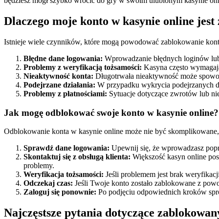
będziesz mógł szybko wrócić do gry w swoim ulubionym kasynie onl
Dlaczego moje konto w kasynie online jes
Istnieje wiele czynników, które mogą powodować zablokowanie konta 
Błędne dane logowania:
Wprowadzanie błędnych loginów lub
Problemy z weryfikacją tożsamości:
Kasyna często wymagają 
Nieaktywność konta:
Długotrwała nieaktywność może spowod
Podejrzane działania:
W przypadku wykrycia podejrzanych d
Problemy z płatnościami:
Sytuacje dotyczące zwrotów lub ni
Jak mogę odblokować swoje konto w kasynie online?
Odblokowanie konta w kasynie online może nie być skomplikowane, a
Sprawdź dane logowania:
Upewnij się, że wprowadzasz popraw
Skontaktuj się z obsługą klienta:
Większość kasyn online pos
problemy.
Weryfikacja tożsamości:
Jeśli problemem jest brak weryfikacj
Odczekaj czas:
Jeśli Twoje konto zostało zablokowane z pow
Zaloguj się ponownie:
Po podjęciu odpowiednich kroków spró
Najczęstsze pytania dotyczące zablokowan