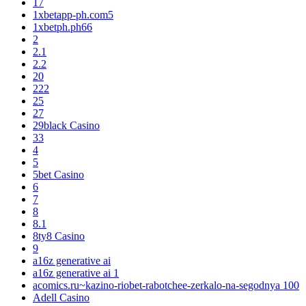
17
1xbetapp-ph.com5
1xbetph.ph66
2
2.1
2.2
20
222
25
27
29black Casino
33
4
5
5bet Casino
6
7
8
8.1
8ty8 Casino
9
a16z generative ai
a16z generative ai 1
acomics.ru~kazino-riobet-rabotchee-zerkalo-na-segodnya 100
Adell Casino