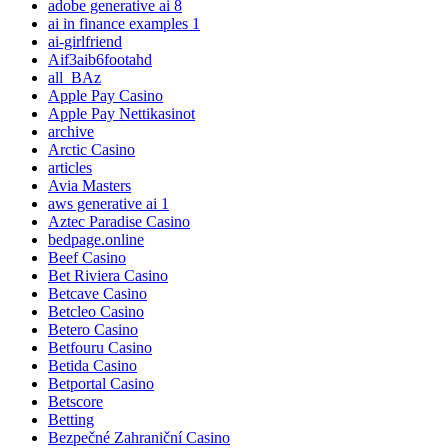
adobe generative ai 8
ai in finance examples 1
ai-girlfriend
Aif3aib6footahd
all_BAz
Apple Pay Casino
Apple Pay Nettikasinot
archive
Arctic Casino
articles
Avia Masters
aws generative ai 1
Aztec Paradise Casino
bedpage.online
Beef Casino
Bet Riviera Casino
Betcave Casino
Betcleo Casino
Betero Casino
Betfouru Casino
Betida Casino
Betportal Casino
Betscore
Betting
Bezpečné Zahraniční Casino