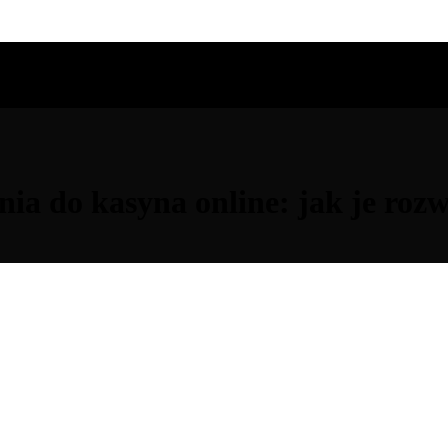
a do kasyna online: jak je rozw