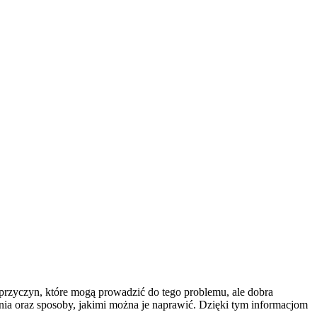
przyczyn, które mogą prowadzić do tego problemu, ale dobra
ia oraz sposoby, jakimi można je naprawić. Dzięki tym informacjom