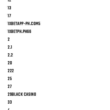
12
13
17
1XBETAPP-PH.COM5
1XBETPH.PH66
2
2.1
2.2
20
222
25
27
29BLACK CASINO
33