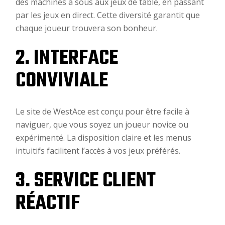
des machines à sous aux jeux de table, en passant
par les jeux en direct. Cette diversité garantit que
chaque joueur trouvera son bonheur.
2. INTERFACE
CONVIVIALE
Le site de WestAce est conçu pour être facile à
naviguer, que vous soyez un joueur novice ou
expérimenté. La disposition claire et les menus
intuitifs facilitent l’accès à vos jeux préférés.
3. SERVICE CLIENT
RÉACTIF