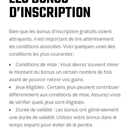
D’INSCRIPTION
Bien que les bonus d’inscription gratuits soient
attrayants, il est important de lire attentivement
les conditions associées. Voici quelques-unes des
conditions les plus courantes :
Conditions de mise : Vous devrez souvent miser
le montant du bonus un certain nombre de fois
avant de pouvoir retirer vos gains.
Jeux éligibles : Certains jeux peuvent contribuer
différemment aux conditions de mise. Assurez-vous
de vérifier quels jeux sont éligibles.
Durée de validité : Les bonus ont généralement
une durée de validité. Utilisez votre bonus dans le
temps imparti pour éviter de le perdre.