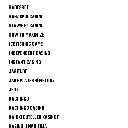
HADESBET
HAHASPIN CASINO
HEAVYBET CASINO
HOW TO MAXIMIZE
ICE FISHING GAME
INDEPENDENT CASINO
INSTANT CASINO
JAGD1.DE
JAKÉ PLATEBNÍ METODY
JEUX
KACHINGO
KACHINGO CASINO
KAIKKI EUTELLER KASINOT
KASINO ILMAN TILIÄ