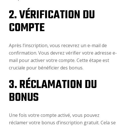
2. VÉRIFICATION DU
COMPTE
Après l’inscription, vous recevrez un e-mail de
confirmation. Vous devrez vérifier votre adresse e-
mail pour activer votre compte. Cette étape est
cruciale pour bénéficier des bonus.
3. RÉCLAMATION DU
BONUS
Une fois votre compte activé, vous pouvez
réclamer votre bonus d’inscription gratuit. Cela se