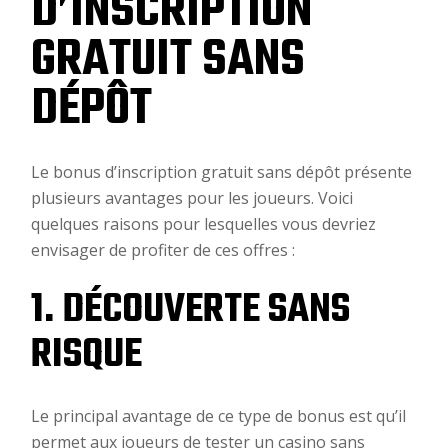
D’INSCRIPTION
GRATUIT SANS
DÉPÔT
Le bonus d’inscription gratuit sans dépôt présente
plusieurs avantages pour les joueurs. Voici
quelques raisons pour lesquelles vous devriez
envisager de profiter de ces offres :
1. DÉCOUVERTE SANS
RISQUE
Le principal avantage de ce type de bonus est qu’il
permet aux joueurs de tester un casino sans