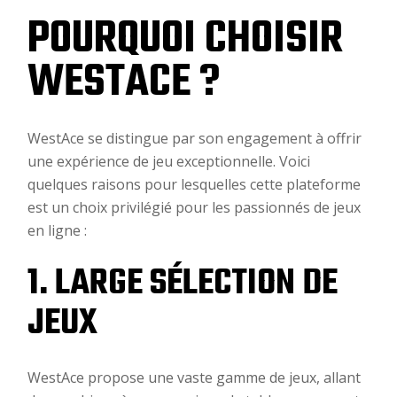
POURQUOI CHOISIR
WESTACE ?
WestAce se distingue par son engagement à offrir
une expérience de jeu exceptionnelle. Voici
quelques raisons pour lesquelles cette plateforme
est un choix privilégié pour les passionnés de jeux
en ligne :
1. LARGE SÉLECTION DE
JEUX
WestAce propose une vaste gamme de jeux, allant