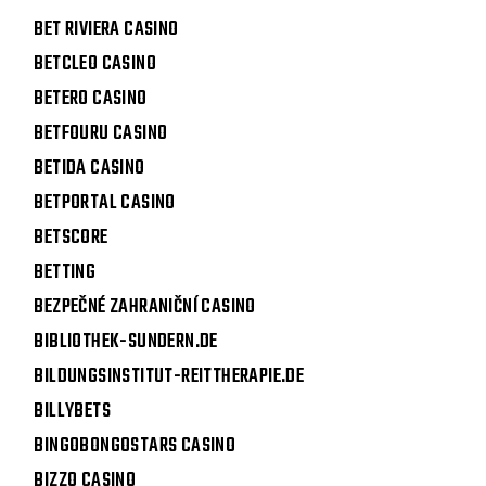
BET RIVIERA CASINO
BETCLEO CASINO
BETERO CASINO
BETFOURU CASINO
BETIDA CASINO
BETPORTAL CASINO
BETSCORE
BETTING
BEZPEČNÉ ZAHRANIČNÍ CASINO
BIBLIOTHEK-SUNDERN.DE
BILDUNGSINSTITUT-REITTHERAPIE.DE
BILLYBETS
BINGOBONGOSTARS CASINO
BIZZO CASINO