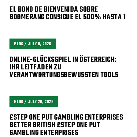
EL BONO DE BIENVENIDA SOBRE
BOOMERANG CONSIGUE EL 500% HASTA 1
BLOG
JULY 9, 2026
ONLINE-GLÜCKSSPIEL IN ÖSTERREICH:
IHR LEITFADEN ZU
VERANTWORTUNGSBEWUSSTEN TOOLS
BLOG
JULY 29, 2026
£STEP ONE PUT GAMBLING ENTERPRISES
BETTER BRITISH £STEP ONE PUT
GAMBLING ENTERPRISES