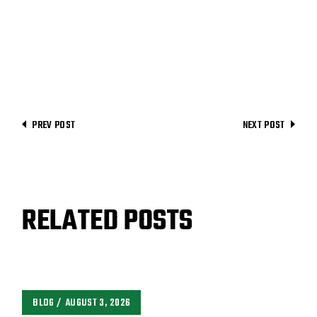
PREV POST
NEXT POST
RELATED POSTS
BLOG
AUGUST 3, 2026