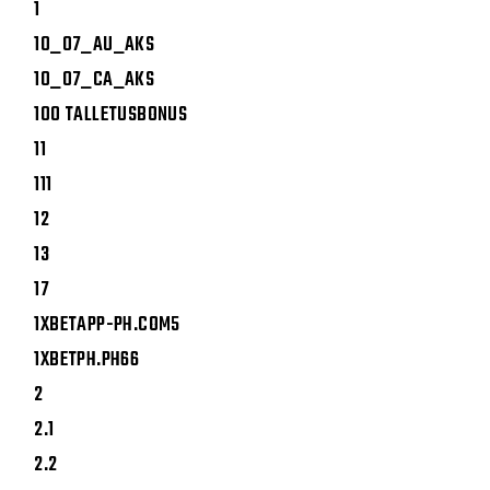
1
10_07_AU_AKS
10_07_CA_AKS
100 TALLETUSBONUS
11
111
12
13
17
1XBETAPP-PH.COM5
1XBETPH.PH66
2
2.1
2.2