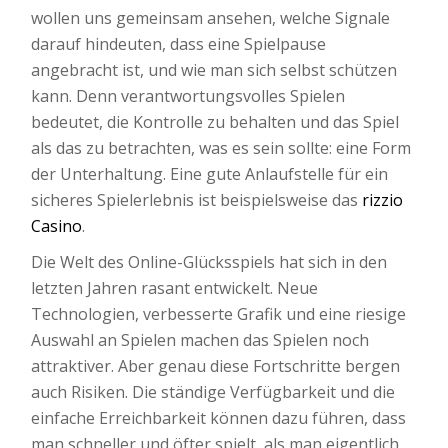
wollen uns gemeinsam ansehen, welche Signale
darauf hindeuten, dass eine Spielpause
angebracht ist, und wie man sich selbst schützen
kann. Denn verantwortungsvolles Spielen
bedeutet, die Kontrolle zu behalten und das Spiel
als das zu betrachten, was es sein sollte: eine Form
der Unterhaltung. Eine gute Anlaufstelle für ein
sicheres Spielerlebnis ist beispielsweise das
rizzio
Casino
.
Die Welt des Online-Glücksspiels hat sich in den
letzten Jahren rasant entwickelt. Neue
Technologien, verbesserte Grafik und eine riesige
Auswahl an Spielen machen das Spielen noch
attraktiver. Aber genau diese Fortschritte bergen
auch Risiken. Die ständige Verfügbarkeit und die
einfache Erreichbarkeit können dazu führen, dass
man schneller und öfter spielt, als man eigentlich