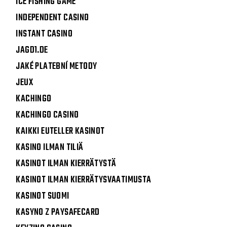
ICE FISHING GAME
INDEPENDENT CASINO
INSTANT CASINO
JAGD1.DE
JAKÉ PLATEBNÍ METODY
JEUX
KACHINGO
KACHINGO CASINO
KAIKKI EUTELLER KASINOT
KASINO ILMAN TILIÄ
KASINOT ILMAN KIERRÄTYSTÄ
KASINOT ILMAN KIERRÄTYSVAATIMUSTA
KASINOT SUOMI
KASYNO Z PAYSAFECARD