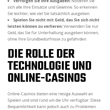
Verfolgen Sie Ihre Ausgaben:
Notieren Sie
sich alle Ihre Einsätze und Gewinne. So erkennen
Sie leichter, wie viel Sie tatsächlich ausgeben.
Spielen Sie nicht mit Geld, das Sie sich nicht
leisten können zu verlieren:
Verwenden Sie nur
Geld, das Sie für Unterhaltung ausgeben können,
ohne Ihre Grundbedürfnisse zu gefährden.
DIE ROLLE DER
TECHNOLOGIE UND
ONLINE-CASINOS
Online-Casinos bieten eine riesige Auswahl an
Spielen und sind rund um die Uhr verfügbar. Diese
Bequemlichkeit kann jedoch auch zu Problemen