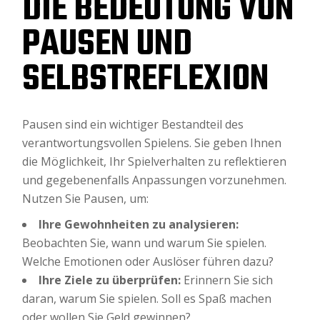
DIE BEDEUTUNG VON
PAUSEN UND
SELBSTREFLEXION
Pausen sind ein wichtiger Bestandteil des
verantwortungsvollen Spielens. Sie geben Ihnen
die Möglichkeit, Ihr Spielverhalten zu reflektieren
und gegebenenfalls Anpassungen vorzunehmen.
Nutzen Sie Pausen, um:
Ihre Gewohnheiten zu analysieren:
Beobachten Sie, wann und warum Sie spielen.
Welche Emotionen oder Auslöser führen dazu?
Ihre Ziele zu überprüfen:
Erinnern Sie sich
daran, warum Sie spielen. Soll es Spaß machen
oder wollen Sie Geld gewinnen?