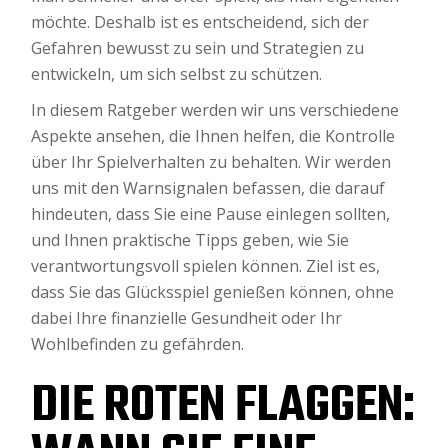
möchte. Deshalb ist es entscheidend, sich der
Gefahren bewusst zu sein und Strategien zu
entwickeln, um sich selbst zu schützen.
In diesem Ratgeber werden wir uns verschiedene
Aspekte ansehen, die Ihnen helfen, die Kontrolle
über Ihr Spielverhalten zu behalten. Wir werden
uns mit den Warnsignalen befassen, die darauf
hindeuten, dass Sie eine Pause einlegen sollten,
und Ihnen praktische Tipps geben, wie Sie
verantwortungsvoll spielen können. Ziel ist es,
dass Sie das Glücksspiel genießen können, ohne
dabei Ihre finanzielle Gesundheit oder Ihr
Wohlbefinden zu gefährden.
DIE ROTEN FLAGGEN: