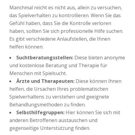
Manchmal reicht es nicht aus, allein zu versuchen,
das Spielverhalten zu kontrollieren. Wenn Sie das
Gefühl haben, dass Sie die Kontrolle verloren
haben, sollten Sie sich professionelle Hilfe suchen.
Es gibt verschiedene Anlaufstellen, die Ihnen
helfen können:
Suchtberatungsstellen:
Diese bieten anonyme
und kostenlose Beratung und Therapie für
Menschen mit Spielsucht.
Ärzte und Therapeuten:
Diese können Ihnen
helfen, die Ursachen Ihres problematischen
Spielverhaltens zu verstehen und geeignete
Behandlungsmethoden zu finden.
Selbsthilfegruppen:
Hier können Sie sich mit
anderen Betroffenen austauschen und
gegenseitige Unterstützung finden.