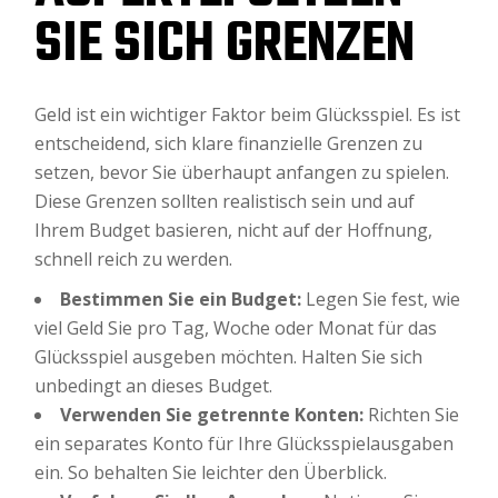
SIE SICH GRENZEN
Geld ist ein wichtiger Faktor beim Glücksspiel. Es ist
entscheidend, sich klare finanzielle Grenzen zu
setzen, bevor Sie überhaupt anfangen zu spielen.
Diese Grenzen sollten realistisch sein und auf
Ihrem Budget basieren, nicht auf der Hoffnung,
schnell reich zu werden.
Bestimmen Sie ein Budget:
Legen Sie fest, wie
viel Geld Sie pro Tag, Woche oder Monat für das
Glücksspiel ausgeben möchten. Halten Sie sich
unbedingt an dieses Budget.
Verwenden Sie getrennte Konten:
Richten Sie
ein separates Konto für Ihre Glücksspielausgaben
ein. So behalten Sie leichter den Überblick.