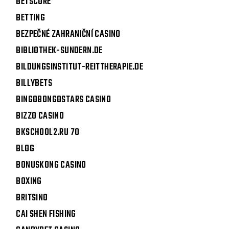
BETSCORE
BETTING
BEZPEČNÉ ZAHRANIČNÍ CASINO
BIBLIOTHEK-SUNDERN.DE
BILDUNGSINSTITUT-REITTHERAPIE.DE
BILLYBETS
BINGOBONGOSTARS CASINO
BIZZO CASINO
BKSCHOOL2.RU 70
BLOG
BONUSKONG CASINO
BOXING
BRITSINO
CAI SHEN FISHING