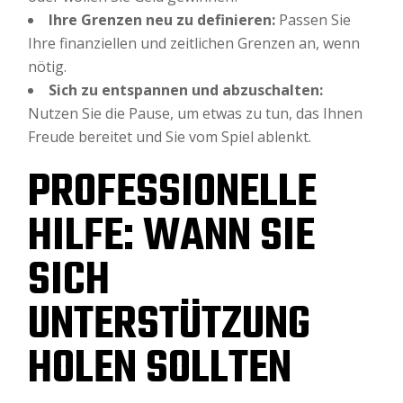
Ihre Grenzen neu zu definieren:
Passen Sie
Ihre finanziellen und zeitlichen Grenzen an, wenn
nötig.
Sich zu entspannen und abzuschalten:
Nutzen Sie die Pause, um etwas zu tun, das Ihnen
Freude bereitet und Sie vom Spiel ablenkt.
PROFESSIONELLE
HILFE: WANN SIE
SICH
UNTERSTÜTZUNG
HOLEN SOLLTEN