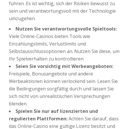
führen. Es ist wichtig, sich der Risiken bewusst zu
sein und verantwortungsvoll mit der Technologie
umzugehen.
Nutzen Sie verantwortungsvolle Spieltools:
Viele Online-Casinos bieten Tools wie
Einzahlungslimits, Verlustlimits und
Selbstausschlussoptionen an. Nutzen Sie diese, um
Ihr Spielverhalten zu kontrollieren.
Seien Sie vorsichtig mit Werbeangeboten:
Freispiele, Bonusangebote und andere
Werbeaktionen können verlockend sein. Lesen Sie
die Bedingungen sorgfältig durch und lassen Sie
sich nicht von unrealistischen Versprechungen
blenden.
Spielen Sie nur auf lizenzierten und
regulierten Plattformen:
Achten Sie darauf, dass
das Online-Casino eine gültige Lizenz besitzt und