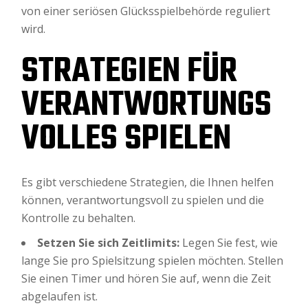
von einer seriösen Glücksspielbehörde reguliert
wird.
STRATEGIEN FÜR
VERANTWORTUNGS
VOLLES SPIELEN
Es gibt verschiedene Strategien, die Ihnen helfen
können, verantwortungsvoll zu spielen und die
Kontrolle zu behalten.
Setzen Sie sich Zeitlimits:
Legen Sie fest, wie
lange Sie pro Spielsitzung spielen möchten. Stellen
Sie einen Timer und hören Sie auf, wenn die Zeit
abgelaufen ist.