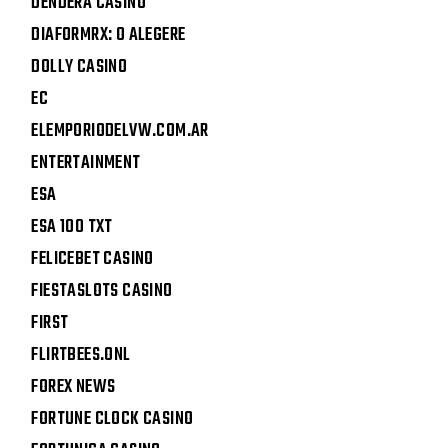
DENDERA CASINO
DIAFORMRX: O ALEGERE
DOLLY CASINO
EC
ELEMPORIODELVW.COM.AR
ENTERTAINMENT
ESA
ESA 100 TXT
FELICEBET CASINO
FIESTASLOTS CASINO
FIRST
FLIRTBEES.ONL
FOREX NEWS
FORTUNE CLOCK CASINO