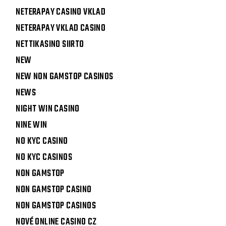
NETERAPAY CASINO VKLAD
NETERAPAY VKLAD CASINO
NETTIKASINO SIIRTO
NEW
NEW NON GAMSTOP CASINOS
NEWS
NIGHT WIN CASINO
NINE WIN
NO KYC CASINO
NO KYC CASINOS
NON GAMSTOP
NON GAMSTOP CASINO
NON GAMSTOP CASINOS
NOVÉ ONLINE CASINO CZ