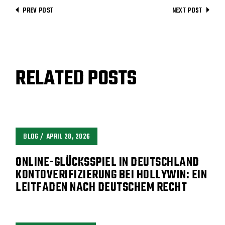
PREV POST
NEXT POST
RELATED POSTS
BLOG
APRIL 28, 2026
ONLINE-GLÜCKSSPIEL IN DEUTSCHLAND
KONTOVERIFIZIERUNG BEI HOLLYWIN: EIN
LEITFADEN NACH DEUTSCHEM RECHT