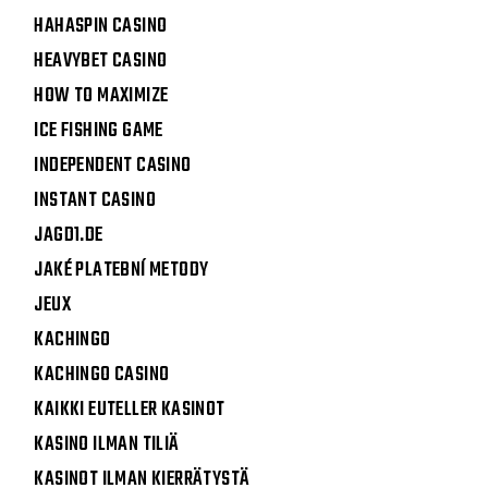
HAHASPIN CASINO
HEAVYBET CASINO
HOW TO MAXIMIZE
ICE FISHING GAME
INDEPENDENT CASINO
INSTANT CASINO
JAGD1.DE
JAKÉ PLATEBNÍ METODY
JEUX
KACHINGO
KACHINGO CASINO
KAIKKI EUTELLER KASINOT
KASINO ILMAN TILIÄ
KASINOT ILMAN KIERRÄTYSTÄ