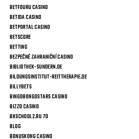
BETFOURU CASINO
BETIDA CASINO
BETPORTAL CASINO
BETSCORE
BETTING
BEZPEČNÉ ZAHRANIČNÍ CASINO
BIBLIOTHEK-SUNDERN.DE
BILDUNGSINSTITUT-REITTHERAPIE.DE
BILLYBETS
BINGOBONGOSTARS CASINO
BIZZO CASINO
BKSCHOOL2.RU 70
BLOG
BONUSKONG CASINO