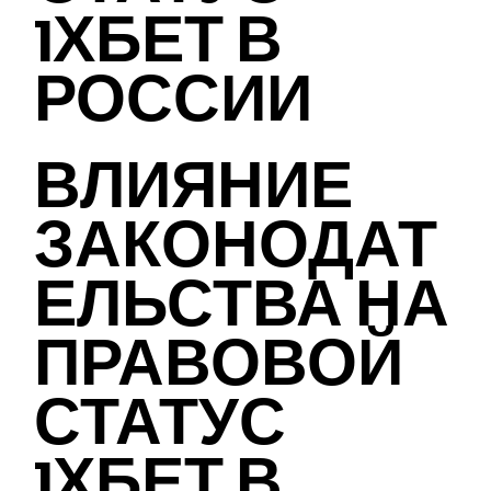
1ХБЕТ В
РОССИИ
ВЛИЯНИЕ
ЗАКОНОДАТ
ЕЛЬСТВА НА
ПРАВОВОЙ
СТАТУС
1ХБЕТ В