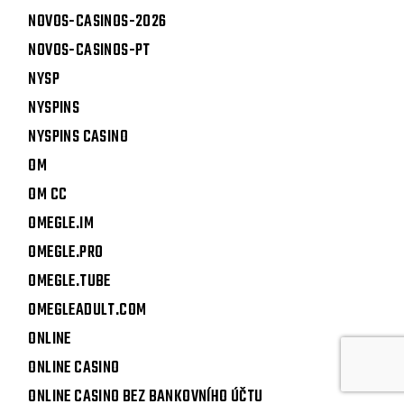
NOVOS-CASINOS-2026
NOVOS-CASINOS-PT
NYSP
NYSPINS
NYSPINS CASINO
OM
OM CC
OMEGLE.IM
OMEGLE.PRO
OMEGLE.TUBE
OMEGLEADULT.COM
ONLINE
ONLINE CASINO
ONLINE CASINO BEZ BANKOVNÍHO ÚČTU