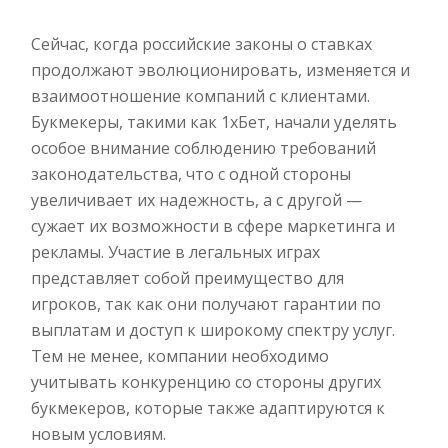
Сейчас, когда российские законы о ставках
продолжают эволюционировать, изменяется и
взаимоотношение компаний с клиентами.
Букмекеры, такими как 1хБет, начали уделять
особое внимание соблюдению требований
законодательства, что с одной стороны
увеличивает их надежность, а с другой —
сужает их возможности в сфере маркетинга и
рекламы. Участие в легальных играх
представляет собой преимущество для
игроков, так как они получают гарантии по
выплатам и доступ к широкому спектру услуг.
Тем не менее, компании необходимо
учитывать конкуренцию со стороны других
букмекеров, которые также адаптируются к
новым условиям.