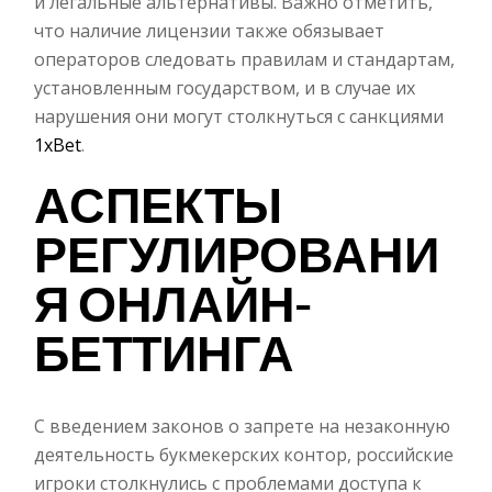
и легальные альтернативы. Важно отметить,
что наличие лицензии также обязывает
операторов следовать правилам и стандартам,
установленным государством, и в случае их
нарушения они могут столкнуться с санкциями
1xBet
.
АСПЕКТЫ
РЕГУЛИРОВАНИ
Я ОНЛАЙН-
БЕТТИНГА
С введением законов о запрете на незаконную
деятельность букмекерских контор, российские
игроки столкнулись с проблемами доступа к