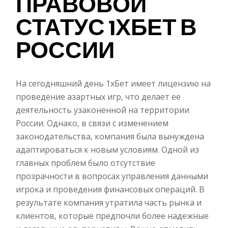
ПРАВОВОЙ
СТАТУС 1ХБЕТ В
РОССИИ
На сегодняшний день 1хБет имеет лицензию на
проведение азартных игр, что делает ее
деятельность узаконенной на территории
России. Однако, в связи с изменением
законодательства, компания была вынуждена
адаптироваться к новым условиям. Одной из
главных проблем было отсутствие
прозрачности в вопросах управления данными
игрока и проведения финансовых операций. В
результате компания утратила часть рынка и
клиентов, которые предпочли более надежные