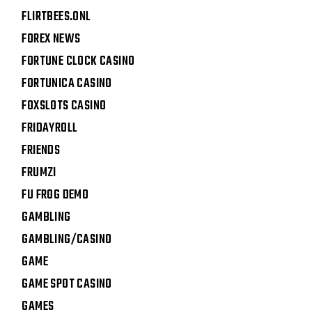
FLIRTBEES.ONL
FOREX NEWS
FORTUNE CLOCK CASINO
FORTUNICA CASINO
FOXSLOTS CASINO
FRIDAYROLL
FRIENDS
FRUMZI
FU FROG DEMO
GAMBLING
GAMBLING/CASINO
GAME
GAME SPOT CASINO
GAMES