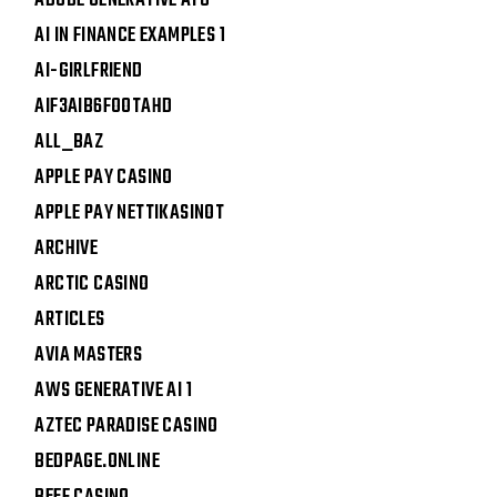
ADOBE GENERATIVE AI 8
AI IN FINANCE EXAMPLES 1
AI-GIRLFRIEND
AIF3AIB6FOOTAHD
ALL_BAZ
APPLE PAY CASINO
APPLE PAY NETTIKASINOT
ARCHIVE
ARCTIC CASINO
ARTICLES
AVIA MASTERS
AWS GENERATIVE AI 1
AZTEC PARADISE CASINO
BEDPAGE.ONLINE