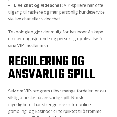
Live chat og videochat:
VIP-spillere har ofte
tilgang til raskere og mer personlig kundeservice
via live chat eller videochat.
Teknologien gjør det mulig for kasinoer å skape
en mer engasjerende og personlig opplevelse for
sine VIP-medlemmer.
REGULERING OG
ANSVARLIG SPILL
Selv om VIP-program tilbyr mange fordeler, er det
viktig å huske på ansvarlig spill. Norske
myndigheter har strenge regler for online
gambling, og kasinoer er forpliktet til å fremme