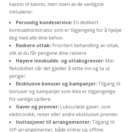
kasino til kasino, men noen av de vanligste
inkluderer:
Personlig kundeservice:
En dedikert
kontoadministrator som er tilgjengelig for å hjelpe
deg med alle dine behov.
Raskere uttak:
Prioritert behandling av uttak,
slik at du får pengene dine raskere.
Høyere innskudds- og uttaksgrenser:
Mer
fleksibilitet når det gjelder å sette inn og ta ut
penger.
Eksklusive bonuser og kampanjer:
Tilgang til
bonuser og kampanjer som ikke er tilgjengelige
for vanlige spillere.
Gaver og premier:
Luksuriøse gaver, som
elektronikk, reiser eller andre eksklusive premier.
Invitasjoner til arrangementer:
Tilgang til
VIP-arrangementer, både online og offline.