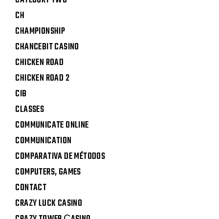
CATEGORY TWO
CH
CHAMPIONSHIP
CHANCEBIT CASINO
CHICKEN ROAD
CHICKEN ROAD 2
CIB
CLASSES
COMMUNICATE ONLINE
COMMUNICATION
COMPARATIVA DE MÉTODOS
COMPUTERS, GAMES
CONTACT
CRAZY LUCK CASINO