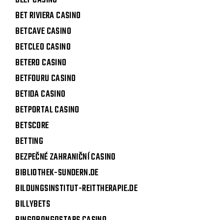
BEEF CASINO
BET RIVIERA CASINO
BETCAVE CASINO
BETCLEO CASINO
BETERO CASINO
BETFOURU CASINO
BETIDA CASINO
BETPORTAL CASINO
BETSCORE
BETTING
BEZPEČNÉ ZAHRANIČNÍ CASINO
BIBLIOTHEK-SUNDERN.DE
BILDUNGSINSTITUT-REITTHERAPIE.DE
BILLYBETS