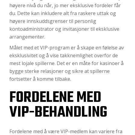
høyere nivå du når, jo mer eksklusive fordeler får
du. Dette kan inkludere alt fra raskere uttak og
høyere innskuddsgrenser til personlig
kontoadministrator og invitasjoner til eksklusive
arrangementer.
Målet med et VIP-program er å skape en følelse av
eksklusivitet og å vise takknemlighet overfor de
mest lojale spillerne. Det er en måte for kasinoer å
bygge sterke relasjoner og sikre at spillerne
fortsetter å komme tilbake.
FORDELENE MED
VIP-BEHANDLING
Fordelene med å være VIP-medlem kan variere fra