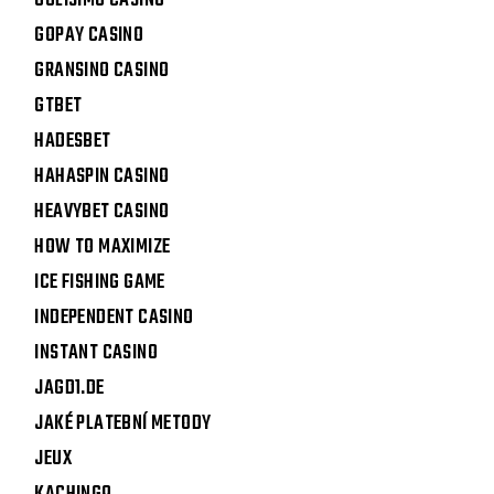
GOLISIMO CASINO
GOPAY CASINO
GRANSINO CASINO
GTBET
HADESBET
HAHASPIN CASINO
HEAVYBET CASINO
HOW TO MAXIMIZE
ICE FISHING GAME
INDEPENDENT CASINO
INSTANT CASINO
JAGD1.DE
JAKÉ PLATEBNÍ METODY
JEUX