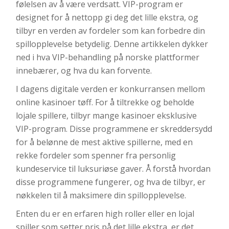
følelsen av å være verdsatt. VIP-program er
designet for å nettopp gi deg det lille ekstra, og
tilbyr en verden av fordeler som kan forbedre din
spillopplevelse betydelig. Denne artikkelen dykker
ned i hva VIP-behandling på norske plattformer
innebærer, og hva du kan forvente.
I dagens digitale verden er konkurransen mellom
online kasinoer tøff. For å tiltrekke og beholde
lojale spillere, tilbyr mange kasinoer eksklusive
VIP-program. Disse programmene er skreddersydd
for å belønne de mest aktive spillerne, med en
rekke fordeler som spenner fra personlig
kundeservice til luksuriøse gaver. Å forstå hvordan
disse programmene fungerer, og hva de tilbyr, er
nøkkelen til å maksimere din spillopplevelse.
Enten du er en erfaren high roller eller en lojal
spiller som setter pris på det lille ekstra, er det