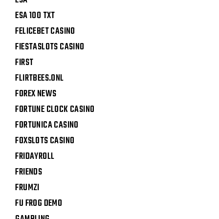
ESA
ESA 100 TXT
FELICEBET CASINO
FIESTASLOTS CASINO
FIRST
FLIRTBEES.ONL
FOREX NEWS
FORTUNE CLOCK CASINO
FORTUNICA CASINO
FOXSLOTS CASINO
FRIDAYROLL
FRIENDS
FRUMZI
FU FROG DEMO