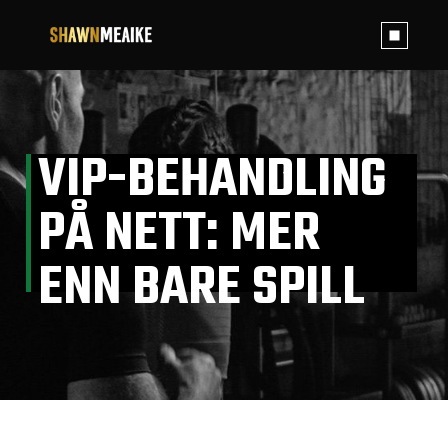
Skip
to
the
content
VIP-BEHANDLING
PÅ NETT: MER
ENN BARE SPILL