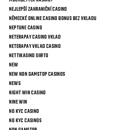
MUCHBETTER KASINOT
NEJLEPŠÍ ZAHRANIČNÍ CASINO
NĚMECKÉ ONLINE CASINO BONUS BEZ VKLADU
NEPTUNE CASINO
NETERAPAY CASINO VKLAD
NETERAPAY VKLAD CASINO
NETTIKASINO SIIRTO
NEW
NEW NON GAMSTOP CASINOS
NEWS
NIGHT WIN CASINO
NINE WIN
NO KYC CASINO
NO KYC CASINOS