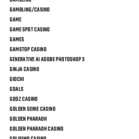
GAMBLING
GAMBLING/CASINO
GAME
GAME SPOT CASINO
GAMES
GAMSTOP CASINO
GENERATIVE AI ADOBE PHOTOSHOP 3
GINJA CASINO
GIOCHI
GOALS
GODZ CASINO
GOLDEN GENIE CASINO
GOLDEN PHARAOH
GOLDEN PHARAOH CASINO