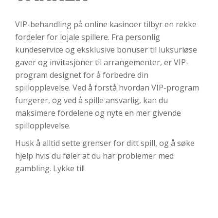
VIP-behandling på online kasinoer tilbyr en rekke
fordeler for lojale spillere. Fra personlig
kundeservice og eksklusive bonuser til luksuriøse
gaver og invitasjoner til arrangementer, er VIP-
program designet for å forbedre din
spillopplevelse. Ved å forstå hvordan VIP-program
fungerer, og ved å spille ansvarlig, kan du
maksimere fordelene og nyte en mer givende
spillopplevelse.
Husk å alltid sette grenser for ditt spill, og å søke
hjelp hvis du føler at du har problemer med
gambling. Lykke til!