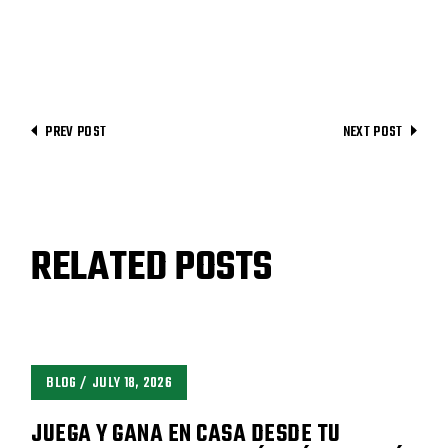
PREV POST
NEXT POST
RELATED POSTS
BLOG
JULY 18, 2026
JUEGA Y GANA EN CASA DESDE TU