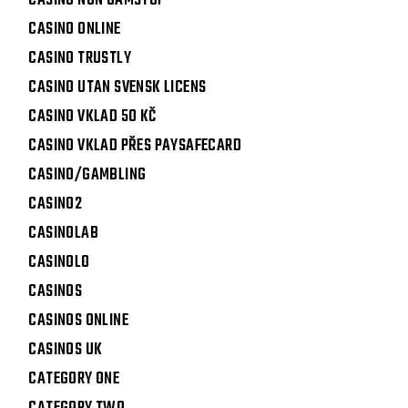
CASINO NON GAMSTOP
CASINO ONLINE
CASINO TRUSTLY
CASINO UTAN SVENSK LICENS
CASINO VKLAD 50 KČ
CASINO VKLAD PŘES PAYSAFECARD
CASINO/GAMBLING
CASINO2
CASINOLAB
CASINOLO
CASINOS
CASINOS ONLINE
CASINOS UK
CATEGORY ONE