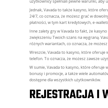
użytkownicy spełniali pewne warunki, aby 
Jednak, Vavada to także kasyno, które oferuj
24/7, co oznacza, że możesz grać w dowolny
płatności, w tym kart kredytowych, e-walle
Inne zalety gry w Vavada to fakt, że kasyn
zwiększeniu Twoich szans na wygraną. Vava
różnych wariantach, co oznacza, że możesz 
Wreszcie, Vavada to kasyno, które oferuje w
telefon. To oznacza, że możesz zawsze uzys
W sumie, Vavada to kasyno, które oferuje w
bonusy i promocje, a także wiele automatów 
dostępne dla wszystkich użytkowników.
REJESTRACJA I