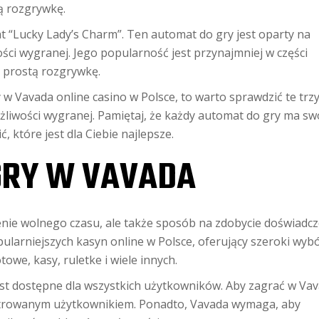
ą rozgrywkę.
at “Lucky Lady’s Charm”. Ten automat do gry jest oparty na
ści wygranej. Jego popularność jest przynajmniej w części
 prostą rozgrywkę.
w Vavada online casino w Polsce, to warto sprawdzić te trzy
żliwości wygranej. Pamiętaj, że każdy automat do gry ma sw
 które jest dla Ciebie najlepsze.
GRY W VAVADA
enie wolnego czasu, ale także sposób na zdobycie doświadcz
pularniejszych kasyn online w Polsce, oferujący szeroki wyb
we, kasy, ruletke i wiele innych.
 jest dostępne dla wszystkich użytkowników. Aby zagrać w Vav
jestrowanym użytkownikiem. Ponadto, Vavada wymaga, aby