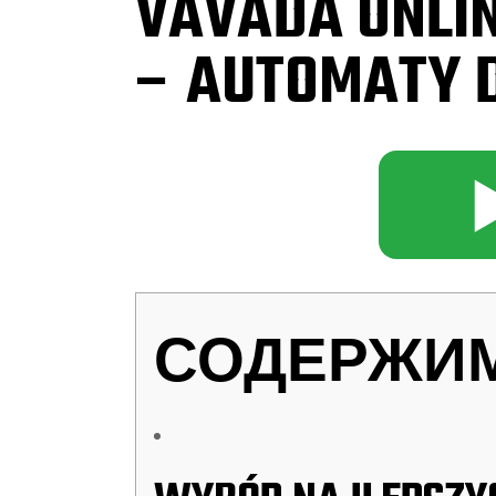
VAVADA ONLIN
– AUTOMATY 
СОДЕРЖИ