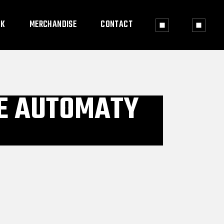
OK
MERCHANDISE
CONTACT
CE AUTOMATY