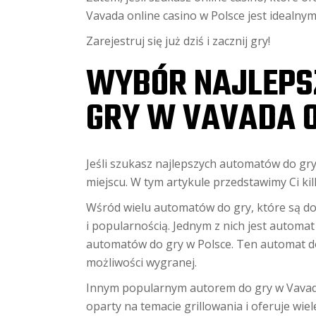
Vavada online casino w Polsce jest idealnym 
Zarejestruj się już dziś i zacznij gry!
WYBÓR NAJLEPS
GRY W VAVADA O
Jeśli szukasz najlepszych automatów do gry
miejscu. W tym artykule przedstawimy Ci ki
Wśród wielu automatów do gry, które są dos
i popularnością. Jednym z nich jest automat
automatów do gry w Polsce. Ten automat do 
możliwości wygranej.
Innym popularnym autorem do gry w Vavada o
oparty na temacie grillowania i oferuje wie