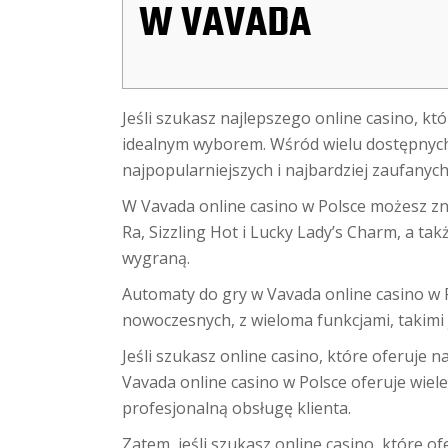
W VAVADA
Jeśli szukasz najlepszego online casino, k
idealnym wyborem. Wśród wielu dostępnych o
najpopularniejszych i najbardziej zaufanych
W Vavada online casino w Polsce możesz zna
Ra, Sizzling Hot i Lucky Lady’s Charm, a tak
wygraną.
Automaty do gry w Vavada online casino w 
nowoczesnych, z wieloma funkcjami, takimi 
Jeśli szukasz online casino, które oferuje 
Vavada online casino w Polsce oferuje wiele
profesjonalną obsługę klienta.
Zatem, jeśli szukasz online casino, które o