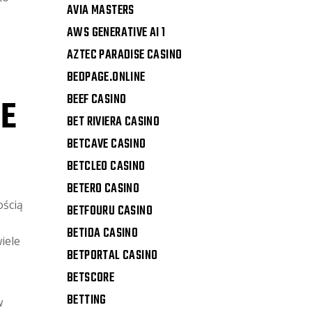
AVIA MASTERS
AWS GENERATIVE AI 1
AZTEC PARADISE CASINO
BEDPAGE.ONLINE
BEEF CASINO
CE
BET RIVIERA CASINO
BETCAVE CASINO
BETCLEO CASINO
BETERO CASINO
ością
BETFOURU CASINO
BETIDA CASINO
iele
BETPORTAL CASINO
BETSCORE
BETTING
w