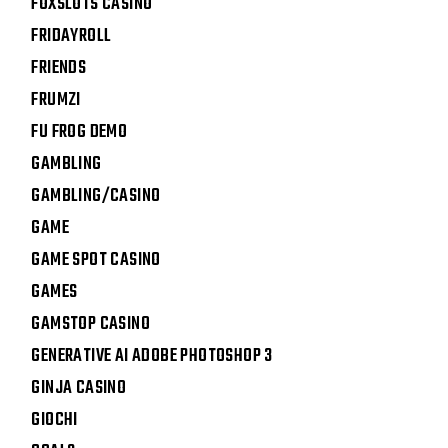
FOXSLOTS CASINO
FRIDAYROLL
FRIENDS
FRUMZI
FU FROG DEMO
GAMBLING
GAMBLING/CASINO
GAME
GAME SPOT CASINO
GAMES
GAMSTOP CASINO
GENERATIVE AI ADOBE PHOTOSHOP 3
GINJA CASINO
GIOCHI