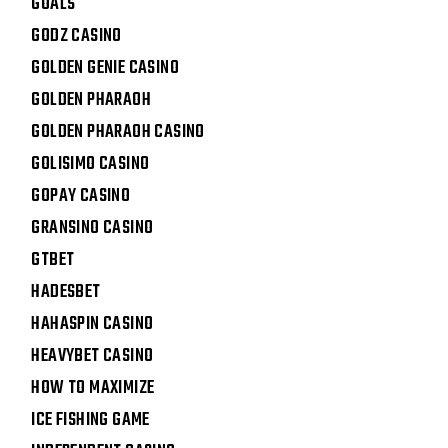
GOALS
GODZ CASINO
GOLDEN GENIE CASINO
GOLDEN PHARAOH
GOLDEN PHARAOH CASINO
GOLISIMO CASINO
GOPAY CASINO
GRANSINO CASINO
GTBET
HADESBET
HAHASPIN CASINO
HEAVYBET CASINO
HOW TO MAXIMIZE
ICE FISHING GAME