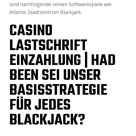
sind nachfolgende reinen Softwarespiele wie
Atlantic Stadtzentrum Blackjack.
CASINO
LASTSCHRIFT
EINZAHLUNG | HAD
BEEN SEI UNSER
BASISSTRATEGIE
FÜR JEDES
BLACKJACK?