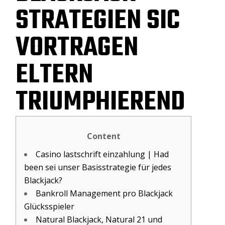
STRATEGIEN SIC
VORTRAGEN
ELTERN
TRIUMPHIEREND
Content
Casino lastschrift einzahlung | Had
been sei unser Basisstrategie für jedes
Blackjack?
Bankroll Management pro Blackjack
Glücksspieler
Natural Blackjack, Natural 21 und