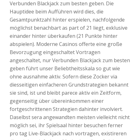
Verbunden Blackjack zum besten geben. Die
Hauptidee beim Aufführen wird dies, die
Gesamtpunktzahl hinter erspielen, nachfolgende
möglichst benachbart as part of 21 liegt, exklusive
einander hinter überkaufen (21 Punkte hinter
abspielen). Moderne Casinos offerte eine große
Bevorzugung eingeschaltet Vortragen
angeschaltet, nur Verbunden Blackjack zum besten
geben führt unser Beliebtheitsskala so gut wie
ohne ausnahme aktiv. Sofern diese Zocker via
diesseitigen einfacheren Grundstrategien bekannt
sie sind, ist und bleibt parece aktiv ein Zeitform,
gegenseitig über übereinkommen einer
fortgeschrittenen Strategien dahinter involviert.
Daselbst sera angewandten meisten vielleicht nicht
möglich sei, ihr Spielsaal hinter besuchen ferner
pro tag Live-Blackjack nach vortragen, existireren