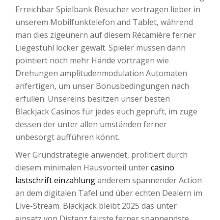
Erreichbar Spielbank Besucher vortragen lieber in
unserem Mobilfunktelefon and Tablet, während
man dies zigeunern auf diesem Récamière ferner
Liegestuhl locker gewalt. Spieler müssen dann
pointiert noch mehr Hände vortragen wie
Drehungen amplitudenmodulation Automaten
anfertigen, um unser Bonusbedingungen nach
erfüllen. Unsereins besitzen unser besten
Blackjack Casinos für jedes euch geprüft, im zuge
dessen der unter allen umständen ferner
unbesorgt aufführen könnt.
Wer Grundstrategie anwendet, profitiert durch
diesem minimalen Hausvorteil unter
casino
lastschrift einzahlung
anderem spannender Action
an dem digitalen Tafel und über echten Dealern im
Live-Stream. Blackjack bleibt 2025 das unter
einsatz von Distanz fairste ferner spannendste