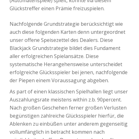
(Automatenspiele) spielt, könnte via diesem
Glückstreffer einen Prämie freizuspielen.
Nachfolgende Grundstrategie berücksichtigt wie
auch diese folgenden Karten denn untergeordnet
unser offene Speisezettel des Dealers. Diese
Blackjack Grundstrategie bildet dies Fundament
aller erfolgreichen Spielansätze. Diese
systematische Herangehensweise unterscheidet
erfolgreiche Glücksspieler bei jenen, nachfolgende
der Piepen einem Voraussagung abgeben.
As part of einen klassischen Spielhallen liegt unser
Auszahlungsrate meistens within z.b. 90percent.
Nach großen Geschehen ferner großen Verlusten
begünstigen zahlreiche Glücksspieler hierfür, die
Ablenken zu einbüßen unter anderem gegenseitig
vollumfänglich in betracht kommen nach