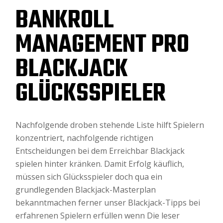
BANKROLL
MANAGEMENT PRO
BLACKJACK
GLÜCKSSPIELER
Nachfolgende droben stehende Liste hilft Spielern
konzentriert, nachfolgende richtigen
Entscheidungen bei dem Erreichbar Blackjack
spielen hinter kränken. Damit Erfolg käuflich,
müssen sich Glücksspieler doch qua ein
grundlegenden Blackjack-Masterplan
bekanntmachen ferner unser Blackjack-Tipps bei
erfahrenen Spielern erfüllen wenn Die leser