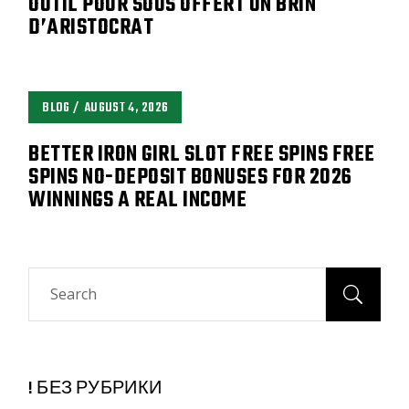
OUTIL POUR SOUS OFFERT UN BRIN
D’ARISTOCRAT
BLOG
AUGUST 4, 2026
BETTER IRON GIRL SLOT FREE SPINS FREE
SPINS NO-DEPOSIT BONUSES FOR 2026
WINNINGS A REAL INCOME
Search
! БЕЗ РУБРИКИ