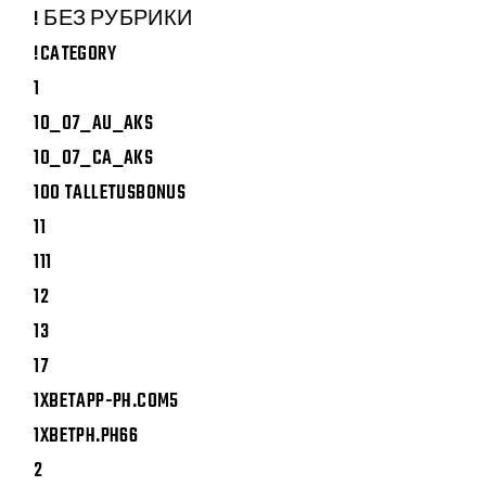
! БЕЗ РУБРИКИ
!CATEGORY
1
10_07_AU_AKS
10_07_CA_AKS
100 TALLETUSBONUS
11
111
12
13
17
1XBETAPP-PH.COM5
1XBETPH.PH66
2