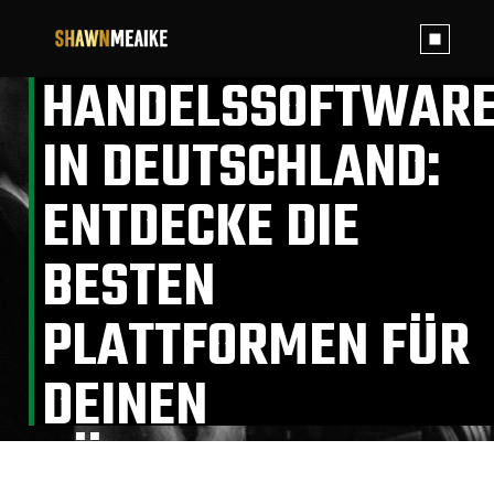
Skip
TOP
to
the
content
HANDELSSOFTWAR
IN DEUTSCHLAND:
ENTDECKE DIE
BESTEN
PLATTFORMEN FÜR
DEINEN
BÖRSENHANDEL