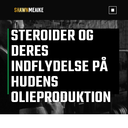
Skip
to
the
content
STEROIDER OG
DERES
INDFLYDELSE PÅ
HUDENS
OLIEPRODUKTION