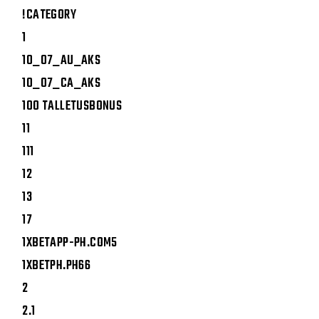
!CATEGORY
1
10_07_AU_AKS
10_07_CA_AKS
100 TALLETUSBONUS
11
111
12
13
17
1XBETAPP-PH.COM5
1XBETPH.PH66
2
2.1