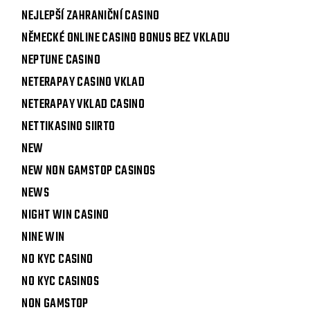
NEJLEPŠÍ ZAHRANIČNÍ CASINO
NĚMECKÉ ONLINE CASINO BONUS BEZ VKLADU
NEPTUNE CASINO
NETERAPAY CASINO VKLAD
NETERAPAY VKLAD CASINO
NETTIKASINO SIIRTO
NEW
NEW NON GAMSTOP CASINOS
NEWS
NIGHT WIN CASINO
NINE WIN
NO KYC CASINO
NO KYC CASINOS
NON GAMSTOP