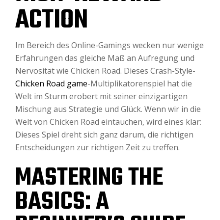
ACTION
Im Bereich des Online-Gamings wecken nur wenige
Erfahrungen das gleiche Maß an Aufregung und
Nervosität wie Chicken Road. Dieses Crash-Style-
Chicken Road game
-Multiplikatorenspiel hat die
Welt im Sturm erobert mit seiner einzigartigen
Mischung aus Strategie und Glück. Wenn wir in die
Welt von Chicken Road eintauchen, wird eines klar:
Dieses Spiel dreht sich ganz darum, die richtigen
Entscheidungen zur richtigen Zeit zu treffen.
MASTERING THE
BASICS: A