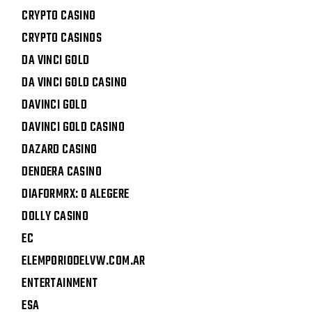
CRYPTO CASINO
CRYPTO CASINOS
DA VINCI GOLD
DA VINCI GOLD CASINO
DAVINCI GOLD
DAVINCI GOLD CASINO
DAZARD CASINO
DENDERA CASINO
DIAFORMRX: O ALEGERE
DOLLY CASINO
EC
ELEMPORIODELVW.COM.AR
ENTERTAINMENT
ESA