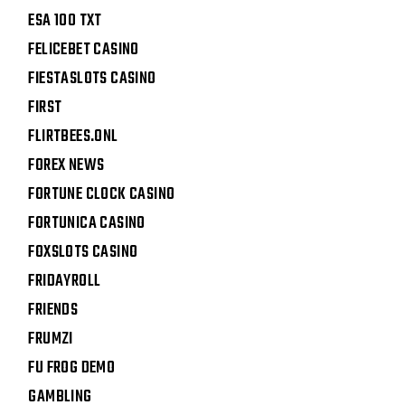
ESA 100 TXT
FELICEBET CASINO
FIESTASLOTS CASINO
FIRST
FLIRTBEES.ONL
FOREX NEWS
FORTUNE CLOCK CASINO
FORTUNICA CASINO
FOXSLOTS CASINO
FRIDAYROLL
FRIENDS
FRUMZI
FU FROG DEMO
GAMBLING