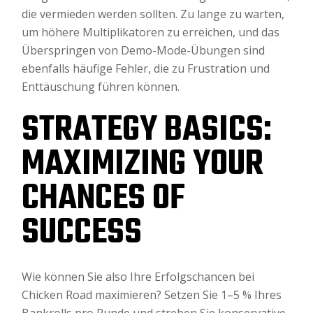
die vermieden werden sollten. Zu lange zu warten,
um höhere Multiplikatoren zu erreichen, und das
Überspringen von Demo-Mode-Übungen sind
ebenfalls häufige Fehler, die zu Frustration und
Enttäuschung führen können.
STRATEGY BASICS:
MAXIMIZING YOUR
CHANCES OF
SUCCESS
Wie können Sie also Ihre Erfolgschancen bei
Chicken Road maximieren? Setzen Sie 1–5 % Ihres