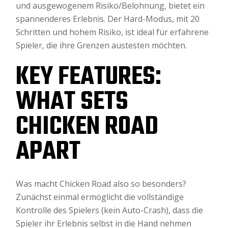
und ausgewogenem Risiko/Belohnung, bietet ein
spannenderes Erlebnis. Der Hard-Modus, mit 20
Schritten und hohem Risiko, ist ideal für erfahrene
Spieler, die ihre Grenzen austesten möchten.
KEY FEATURES:
WHAT SETS
CHICKEN ROAD
APART
Was macht Chicken Road also so besonders?
Zunächst einmal ermöglicht die vollständige
Kontrolle des Spielers (kein Auto-Crash), dass die
Spieler ihr Erlebnis selbst in die Hand nehmen