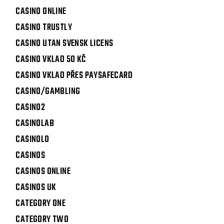
CASINO ONLINE
CASINO TRUSTLY
CASINO UTAN SVENSK LICENS
CASINO VKLAD 50 KČ
CASINO VKLAD PŘES PAYSAFECARD
CASINO/GAMBLING
CASINO2
CASINOLAB
CASINOLO
CASINOS
CASINOS ONLINE
CASINOS UK
CATEGORY ONE
CATEGORY TWO