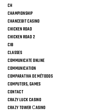
CH
CHAMPIONSHIP
CHANCEBIT CASINO
CHICKEN ROAD
CHICKEN ROAD 2
CIB
CLASSES
COMMUNICATE ONLINE
COMMUNICATION
COMPARATIVA DE MÉTODOS
COMPUTERS, GAMES
CONTACT
CRAZY LUCK CASINO
CRAZY TOWER СASINO