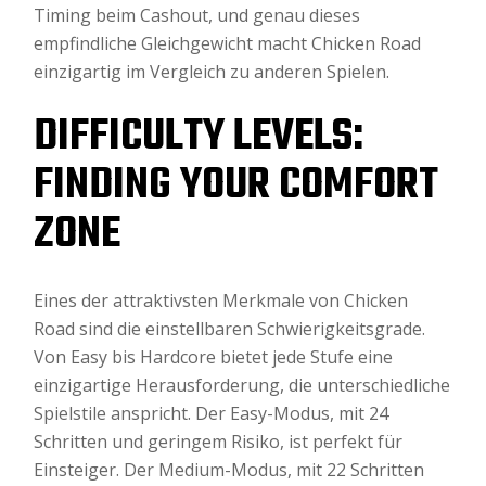
Timing beim Cashout, und genau dieses
empfindliche Gleichgewicht macht Chicken Road
einzigartig im Vergleich zu anderen Spielen.
DIFFICULTY LEVELS:
FINDING YOUR COMFORT
ZONE
Eines der attraktivsten Merkmale von Chicken
Road sind die einstellbaren Schwierigkeitsgrade.
Von Easy bis Hardcore bietet jede Stufe eine
einzigartige Herausforderung, die unterschiedliche
Spielstile anspricht. Der Easy-Modus, mit 24
Schritten und geringem Risiko, ist perfekt für
Einsteiger. Der Medium-Modus, mit 22 Schritten