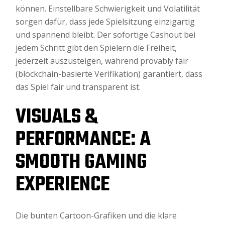
können. Einstellbare Schwierigkeit und Volatilität
sorgen dafür, dass jede Spielsitzung einzigartig
und spannend bleibt. Der sofortige Cashout bei
jedem Schritt gibt den Spielern die Freiheit,
jederzeit auszusteigen, während provably fair
(blockchain-basierte Verifikation) garantiert, dass
das Spiel fair und transparent ist.
VISUALS &
PERFORMANCE: A
SMOOTH GAMING
EXPERIENCE
Die bunten Cartoon-Grafiken und die klare