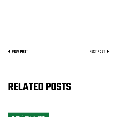
PREV POST
NEXT POST
RELATED POSTS