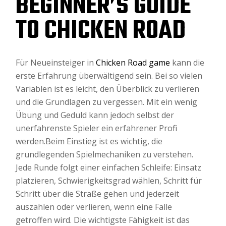
BEGINNER’S GUIDE
TO CHICKEN ROAD
Für Neueinsteiger in
Chicken Road game
kann die
erste Erfahrung überwältigend sein. Bei so vielen
Variablen ist es leicht, den Überblick zu verlieren
und die Grundlagen zu vergessen. Mit ein wenig
Übung und Geduld kann jedoch selbst der
unerfahrenste Spieler ein erfahrener Profi
werden.Beim Einstieg ist es wichtig, die
grundlegenden Spielmechaniken zu verstehen.
Jede Runde folgt einer einfachen Schleife: Einsatz
platzieren, Schwierigkeitsgrad wählen, Schritt für
Schritt über die Straße gehen und jederzeit
auszahlen oder verlieren, wenn eine Falle
getroffen wird. Die wichtigste Fähigkeit ist das