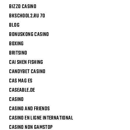
BIZZO CASINO
BKSCHOOL2.RU 70
BLOG
BONUSKONG CASINO
BOXING
BRITSINO
CAI SHEN FISHING
CANDYBET CASINO
CAS MAG ES
CASEABLE.DE
CASINO
CASINO AND FRIENDS
CASINO EN LIGNE INTERNATIONAL
CASINO NON GAMSTOP