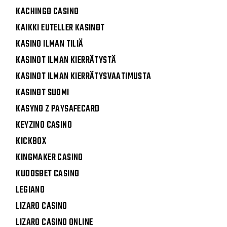
KACHINGO CASINO
KAIKKI EUTELLER KASINOT
KASINO ILMAN TILIÄ
KASINOT ILMAN KIERRÄTYSTÄ
KASINOT ILMAN KIERRÄTYSVAATIMUSTA
KASINOT SUOMI
KASYNO Z PAYSAFECARD
KEYZINO CASINO
KICKBOX
KINGMAKER CASINO
KUDOSBET CASINO
LEGIANO
LIZARO CASINO
LIZARO CASINO ONLINE