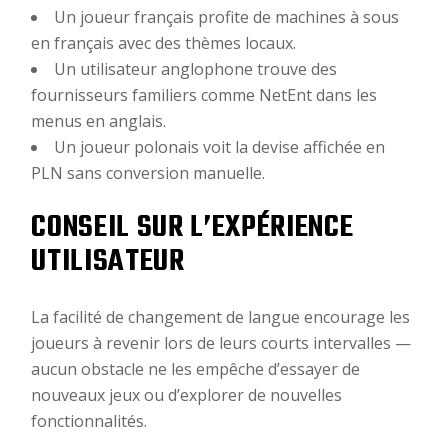
Un joueur français profite de machines à sous
en français avec des thèmes locaux.
Un utilisateur anglophone trouve des
fournisseurs familiers comme NetEnt dans les
menus en anglais.
Un joueur polonais voit la devise affichée en
PLN sans conversion manuelle.
CONSEIL SUR L’EXPÉRIENCE
UTILISATEUR
La facilité de changement de langue encourage les
joueurs à revenir lors de leurs courts intervalles —
aucun obstacle ne les empêche d’essayer de
nouveaux jeux ou d’explorer de nouvelles
fonctionnalités.