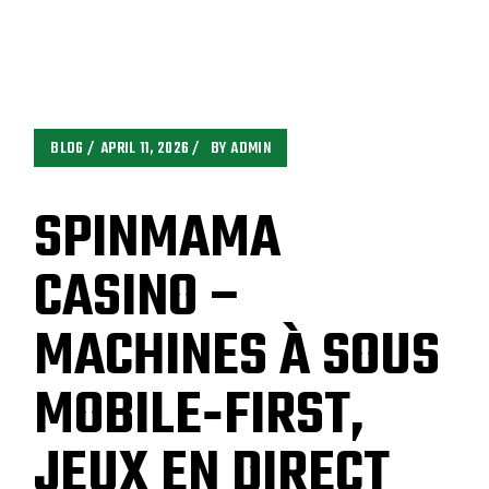
BLOG
APRIL 11, 2026
BY
ADMIN
SPINMAMA
CASINO –
MACHINES À SOUS
MOBILE‑FIRST,
JEUX EN DIRECT