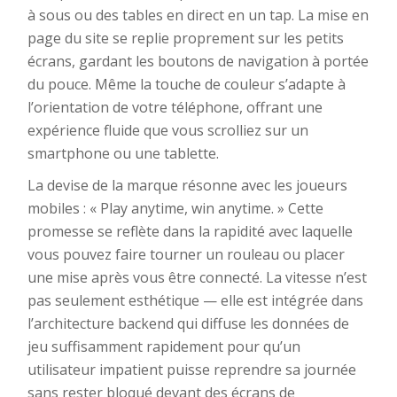
à sous ou des tables en direct en un tap. La mise en
page du site se replie proprement sur les petits
écrans, gardant les boutons de navigation à portée
du pouce. Même la touche de couleur s’adapte à
l’orientation de votre téléphone, offrant une
expérience fluide que vous scrolliez sur un
smartphone ou une tablette.
La devise de la marque résonne avec les joueurs
mobiles : « Play anytime, win anytime. » Cette
promesse se reflète dans la rapidité avec laquelle
vous pouvez faire tourner un rouleau ou placer
une mise après vous être connecté. La vitesse n’est
pas seulement esthétique — elle est intégrée dans
l’architecture backend qui diffuse les données de
jeu suffisamment rapidement pour qu’un
utilisateur impatient puisse reprendre sa journée
sans rester bloqué devant des écrans de