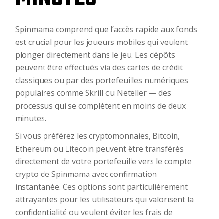
Spinmama comprend que l’accès rapide aux fonds
est crucial pour les joueurs mobiles qui veulent
plonger directement dans le jeu. Les dépôts
peuvent être effectués via des cartes de crédit
classiques ou par des portefeuilles numériques
populaires comme Skrill ou Neteller — des
processus qui se complètent en moins de deux
minutes.
Si vous préférez les cryptomonnaies, Bitcoin,
Ethereum ou Litecoin peuvent être transférés
directement de votre portefeuille vers le compte
crypto de Spinmama avec confirmation
instantanée. Ces options sont particulièrement
attrayantes pour les utilisateurs qui valorisent la
confidentialité ou veulent éviter les frais de