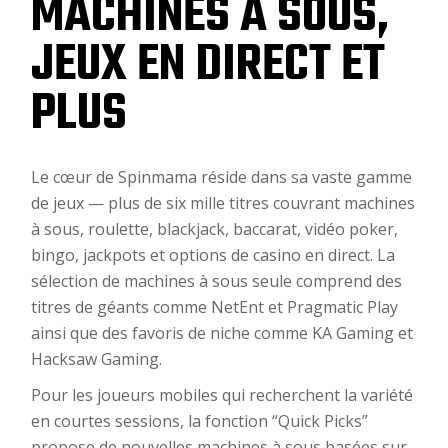
MACHINES À SOUS,
JEUX EN DIRECT ET
PLUS
Le cœur de Spinmama réside dans sa vaste gamme
de jeux — plus de six mille titres couvrant machines
à sous, roulette, blackjack, baccarat, vidéo poker,
bingo, jackpots et options de casino en direct. La
sélection de machines à sous seule comprend des
titres de géants comme NetEnt et Pragmatic Play
ainsi que des favoris de niche comme KA Gaming et
Hacksaw Gaming.
Pour les joueurs mobiles qui recherchent la variété
en courtes sessions, la fonction “Quick Picks”
propose de nouvelles machines à sous basées sur