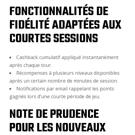
FONCTIONNALITÉS DE
FIDÉLITÉ ADAPTÉES AUX
COURTES SESSIONS
Cashback cumulatif appliqué instantanément
après chaque tour.
Récompenses à plusieurs niveaux disponibles
après un certain nombre de minutes de session.
Notifications par email rappelant les points
gagnés lors d’une courte période de jeu.
NOTE DE PRUDENCE
POUR LES NOUVEAUX