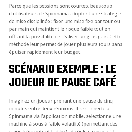
Parce que les sessions sont courtes, beaucoup
d’utilisateurs de Spinmama adoptent une stratégie
de mise disciplinée : fixer une mise fixe par tour ou
par main qui maintient le risque faible tout en
offrant la possibilité de réaliser un gros gain. Cette
méthode leur permet de jouer plusieurs tours sans
épuiser rapidement leur budget.
SCÉNARIO EXEMPLE : LE
JOUEUR DE PAUSE CAFÉ
Imaginez un joueur prenant une pause de cinq
minutes entre deux réunions. Il se connecte à
Spinmama via l’application mobile, sélectionne une
machine à sous à faible volatilité (permettant des
gains fréquents et faibles), et règle sa mise à €1