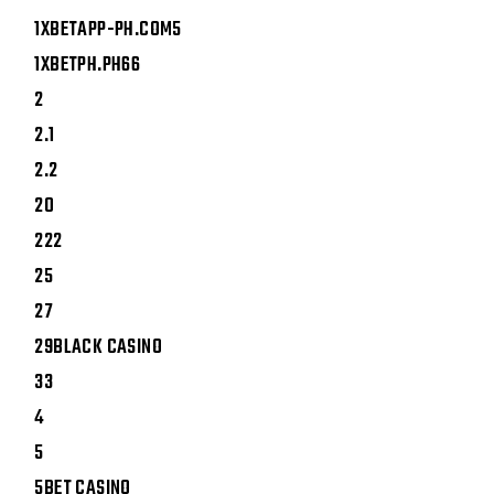
1XBETAPP-PH.COM5
1XBETPH.PH66
2
2.1
2.2
20
222
25
27
29BLACK CASINO
33
4
5
5BET CASINO