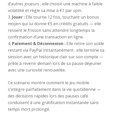
d’autres joueurs ; elle choisit une machine à faible
volatilité et règle sa mise à €1 par spin.
Jouer :
Elle tourne 12 fois, touchant un bonus
moyen qui lui donne €5 en crédits gratuits — elle
ressent le frisson sans attendre longtemps la
confirmation d’une transaction en ligne.
Paiement & Déconnexion :
Elle retire son solde
restant via PayPal instantanément ; elle termine sa
session avec un historique clair sur son compte —
prête à revenir demain lors de sa pause déjeuner
avec une curiosité renouvelée.
Ce scénario montre comment le jeu mobile
s’intègre parfaitement dans la vie quotidienne —
des décisions rapides lors des pauses café
conduisent à une gratification instantanée sans
temps mort prolongé.