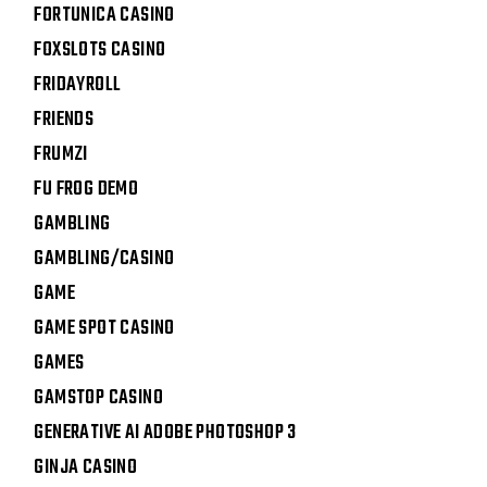
FORTUNICA CASINO
FOXSLOTS CASINO
FRIDAYROLL
FRIENDS
FRUMZI
FU FROG DEMO
GAMBLING
GAMBLING/CASINO
GAME
GAME SPOT CASINO
GAMES
GAMSTOP CASINO
GENERATIVE AI ADOBE PHOTOSHOP 3
GINJA CASINO