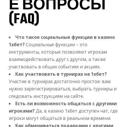
Е ВОПРОСЫ
(FAQ)
Что такое социальные функции в казино
1хбет?
Социальные функции – это
инструменты, которые позволяют игрокам
взаимодействовать друг с другом, а также
участвовать в общих событиях и акциях.
Как участвовать в турнирах на 1хбет?
Участие в турнирах достаточно простое: вам
нужно зарегистрироваться, выбрать турниры и
следовать инструкциям на сайте.
Есть ли возможность общаться с другими
игроками?
Да, в казино 1хбет доступен чат, где
игроки могут общаться в реальном времени.
Как обмениваться подарками с другими