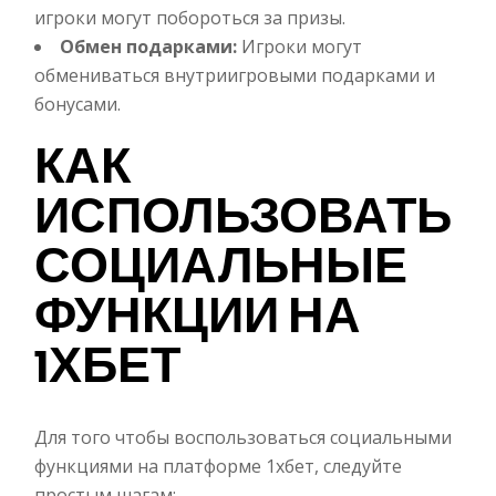
игроки могут побороться за призы.
Обмен подарками:
Игроки могут
обмениваться внутриигровыми подарками и
бонусами.
КАК
ИСПОЛЬЗОВАТЬ
СОЦИАЛЬНЫЕ
ФУНКЦИИ НА
1ХБЕТ
Для того чтобы воспользоваться социальными
функциями на платформе 1хбет, следуйте
простым шагам: