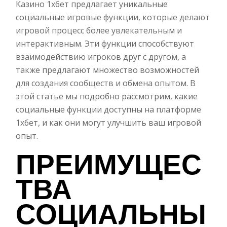
Казино 1хбет предлагает уникальные
социальные игровые функции, которые делают
игровой процесс более увлекательным и
интерактивным. Эти функции способствуют
взаимодействию игроков друг с другом, а
также предлагают множество возможностей
для создания сообществ и обмена опытом. В
этой статье мы подробно рассмотрим, какие
социальные функции доступны на платформе
1хбет, и как они могут улучшить ваш игровой
опыт.
ПРЕИМУЩЕС
ТВА
СОЦИАЛЬНЫ