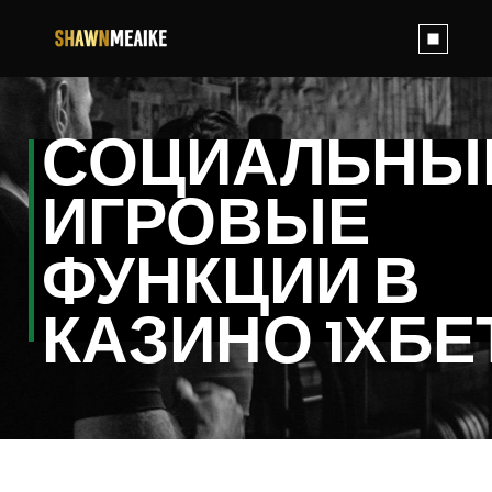
Skip
to
the
content
СОЦИАЛЬНЫ
ИГРОВЫЕ
ФУНКЦИИ В
КАЗИНО 1ХБЕ