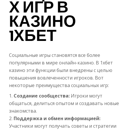
Х ИГР В
КАЗИНО
1ХБЕТ
Социальные игры становятся все более
популярными в мире онлайн-казино. В 1хбет
казино эти функции были внедрены с целью
повышения вовлеченности игроков. Вот
некоторые преимущества социальных игр:
Создание сообщества:
Игроки могут
общаться, делиться опытом и создавать новые
знакомства.
Поддержка и обмен информацией:
Участники могут получать советы и стратегии