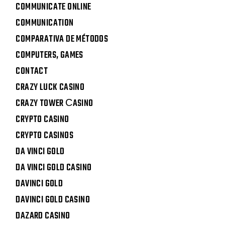
COMMUNICATE ONLINE
COMMUNICATION
COMPARATIVA DE MÉTODOS
COMPUTERS, GAMES
CONTACT
CRAZY LUCK CASINO
CRAZY TOWER СASINO
CRYPTO CASINO
CRYPTO CASINOS
DA VINCI GOLD
DA VINCI GOLD CASINO
DAVINCI GOLD
DAVINCI GOLD CASINO
DAZARD CASINO