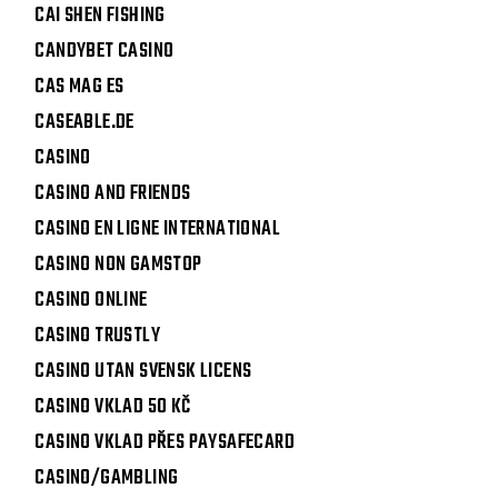
CAI SHEN FISHING
CANDYBET CASINO
CAS MAG ES
CASEABLE.DE
CASINO
CASINO AND FRIENDS
CASINO EN LIGNE INTERNATIONAL
CASINO NON GAMSTOP
CASINO ONLINE
CASINO TRUSTLY
CASINO UTAN SVENSK LICENS
CASINO VKLAD 50 KČ
CASINO VKLAD PŘES PAYSAFECARD
CASINO/GAMBLING