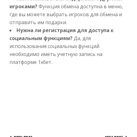
игроками?
Функция обмена доступна в меню,
где вы можете выбрать игроков для обмена и
отправить им подарки.
Нужна ли регистрация для доступа к
социальным функциям?
Да, для
использования социальных функций
необходимо иметь учетную запись на
платформе 1хбет.