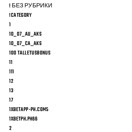
! БЕЗ РУБРИКИ
!CATEGORY
1
10_07_AU_AKS
10_07_CA_AKS
100 TALLETUSBONUS
11
111
12
13
17
1XBETAPP-PH.COM5
1XBETPH.PH66
2