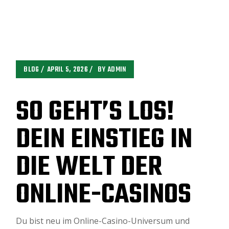
BLOG
APRIL 5, 2026
BY
ADMIN
SO GEHT’S LOS!
DEIN EINSTIEG IN
DIE WELT DER
ONLINE-CASINOS
Du bist neu im Online-Casino-Universum und