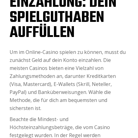
EINZAHLUNG: DEIN
SPIELGUTHABEN
AUFFÜLLEN
Um im Online-Casino spielen zu können, musst du
zunächst Geld auf dein Konto einzahlen. Die
meisten Casinos bieten eine Vielzahl von
Zahlungsmethoden an, darunter Kreditkarten
(Visa, Mastercard), E-Wallets (Skrill, Neteller,
PayPal) und Banküberweisungen. Wähle die
Methode, die für dich am bequemsten und
sichersten ist.
Beachte die Mindest- und
Höchsteinzahlungsbeträge, die vom Casino
festgelegt wurden. In der Regel werden