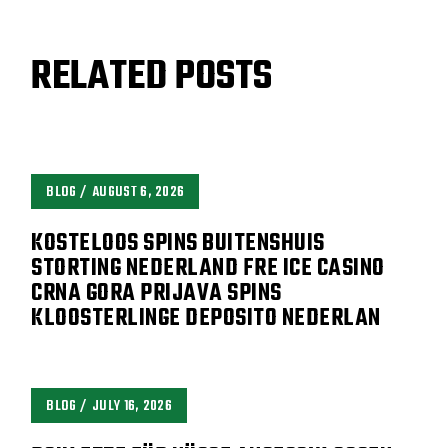
RELATED POSTS
BLOG
AUGUST 6, 2026
KOSTELOOS SPINS BUITENSHUIS
STORTING NEDERLAND FRE ICE CASINO
CRNA GORA PRIJAVA SPINS
KLOOSTERLINGE DEPOSITO NEDERLAN
BLOG
JULY 16, 2026