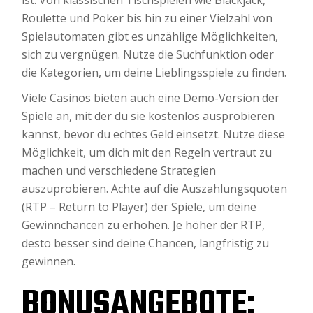
ist. Von klassischen Tischspielen wie Blackjack,
Roulette und Poker bis hin zu einer Vielzahl von
Spielautomaten gibt es unzählige Möglichkeiten,
sich zu vergnügen. Nutze die Suchfunktion oder
die Kategorien, um deine Lieblingsspiele zu finden.
Viele Casinos bieten auch eine Demo-Version der
Spiele an, mit der du sie kostenlos ausprobieren
kannst, bevor du echtes Geld einsetzt. Nutze diese
Möglichkeit, um dich mit den Regeln vertraut zu
machen und verschiedene Strategien
auszuprobieren. Achte auf die Auszahlungsquoten
(RTP – Return to Player) der Spiele, um deine
Gewinnchancen zu erhöhen. Je höher der RTP,
desto besser sind deine Chancen, langfristig zu
gewinnen.
BONUSANGEBOTE: