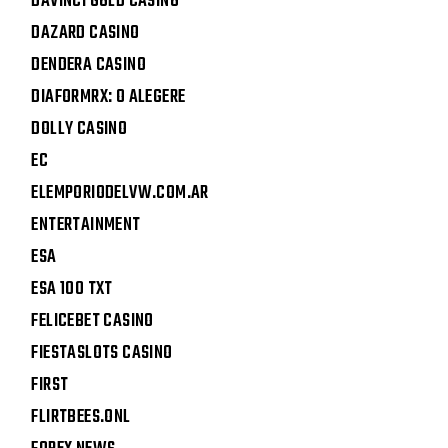
DAVINCI GOLD CASINO
DAZARD CASINO
DENDERA CASINO
DIAFORMRX: O ALEGERE
DOLLY CASINO
EC
ELEMPORIODELVW.COM.AR
ENTERTAINMENT
ESA
ESA 100 TXT
FELICEBET CASINO
FIESTASLOTS CASINO
FIRST
FLIRTBEES.ONL