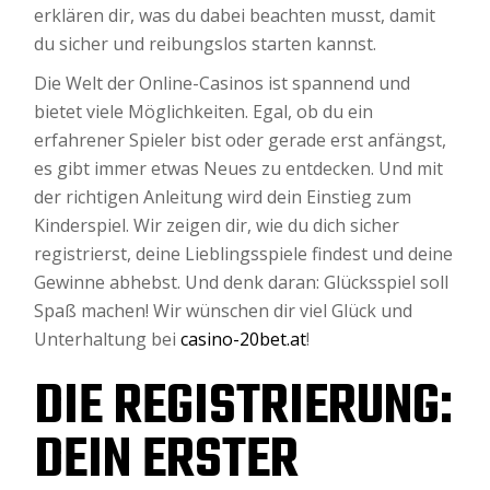
erklären dir, was du dabei beachten musst, damit
du sicher und reibungslos starten kannst.
Die Welt der Online-Casinos ist spannend und
bietet viele Möglichkeiten. Egal, ob du ein
erfahrener Spieler bist oder gerade erst anfängst,
es gibt immer etwas Neues zu entdecken. Und mit
der richtigen Anleitung wird dein Einstieg zum
Kinderspiel. Wir zeigen dir, wie du dich sicher
registrierst, deine Lieblingsspiele findest und deine
Gewinne abhebst. Und denk daran: Glücksspiel soll
Spaß machen! Wir wünschen dir viel Glück und
Unterhaltung bei
casino-20bet.at
!
DIE REGISTRIERUNG:
DEIN ERSTER