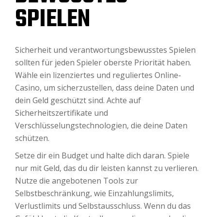
SPIELEN
Sicherheit und verantwortungsbewusstes Spielen
sollten für jeden Spieler oberste Priorität haben.
Wähle ein lizenziertes und reguliertes Online-
Casino, um sicherzustellen, dass deine Daten und
dein Geld geschützt sind. Achte auf
Sicherheitszertifikate und
Verschlüsselungstechnologien, die deine Daten
schützen.
Setze dir ein Budget und halte dich daran. Spiele
nur mit Geld, das du dir leisten kannst zu verlieren.
Nutze die angebotenen Tools zur
Selbstbeschränkung, wie Einzahlungslimits,
Verlustlimits und Selbstausschluss. Wenn du das