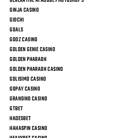
GENERATIVE AI ADOBE PHOTOSHOP 3
GINJA CASINO
GIOCHI
GOALS
GODZ CASINO
GOLDEN GENIE CASINO
GOLDEN PHARAOH
GOLDEN PHARAOH CASINO
GOLISIMO CASINO
GOPAY CASINO
GRANSINO CASINO
GTBET
HADESBET
HAHASPIN CASINO