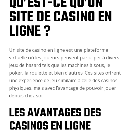
QU’EST-CE QU’UN
SITE DE CASINO EN
LIGNE ?
Un site de casino en ligne est une plateforme
virtuelle où les joueurs peuvent participer à divers
jeux de hasard tels que les machines à sous, le
poker, la roulette et bien d’autres. Ces sites offrent
une expérience de jeu similaire à celle des casinos
physiques, mais avec l’avantage de pouvoir jouer
depuis chez soi.
LES AVANTAGES DES
CASINOS EN LIGNE