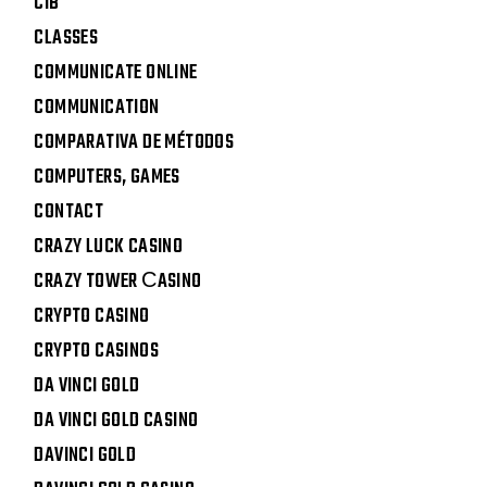
CIB
CLASSES
COMMUNICATE ONLINE
COMMUNICATION
COMPARATIVA DE MÉTODOS
COMPUTERS, GAMES
CONTACT
CRAZY LUCK CASINO
CRAZY TOWER СASINO
CRYPTO CASINO
CRYPTO CASINOS
DA VINCI GOLD
DA VINCI GOLD CASINO
DAVINCI GOLD