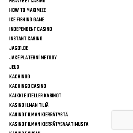
HEAVYBET CASINO
HOW TO MAXIMIZE
ICE FISHING GAME
INDEPENDENT CASINO
INSTANT CASINO
JAGD1.DE
JAKÉ PLATEBNÍ METODY
JEUX
KACHINGO
KACHINGO CASINO
KAIKKI EUTELLER KASINOT
KASINO ILMAN TILIÄ
KASINOT ILMAN KIERRÄTYSTÄ
KASINOT ILMAN KIERRÄTYSVAATIMUSTA