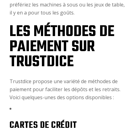
préfériez les machines à sous ou les jeux de table,
il y en a pour tous les goûts.
LES MÉTHODES DE
PAIEMENT SUR
TRUSTDICE
Trustdice propose une variété de méthodes de
paiement pour faciliter les dépôts et les retraits.
Voici quelques-unes des options disponibles :
CARTES DE CRÉDIT