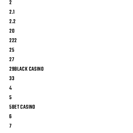
2
2.1
2.2
20
222
25
27
29BLACK CASINO
33
4
5
5BET CASINO
6
7