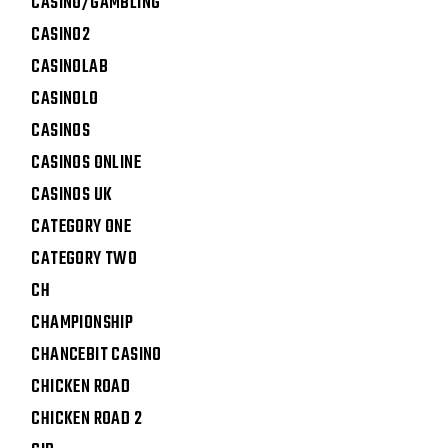
CASINO/GAMBLING
CASINO2
CASINOLAB
CASINOLO
CASINOS
CASINOS ONLINE
CASINOS UK
CATEGORY ONE
CATEGORY TWO
CH
CHAMPIONSHIP
CHANCEBIT CASINO
CHICKEN ROAD
CHICKEN ROAD 2