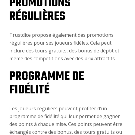
PROMOTIONS
RÉGULIÈRES
Trustdice propose également des promotions
régulières pour ses joueurs fidèles. Cela peut
inclure des tours gratuits, des bonus de dépôt et
même des compétitions avec des prix attractifs.
PROGRAMME DE
FIDÉLITÉ
Les joueurs réguliers peuvent profiter d’un
programme de fidélité qui leur permet de gagner
des points à chaque mise. Ces points peuvent être
échangés contre des bonus, des tours gratuits ou