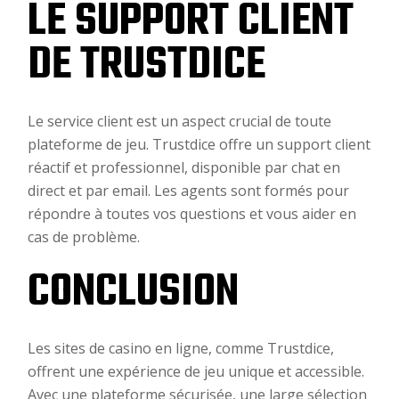
LE SUPPORT CLIENT
DE TRUSTDICE
Le service client est un aspect crucial de toute
plateforme de jeu. Trustdice offre un support client
réactif et professionnel, disponible par chat en
direct et par email. Les agents sont formés pour
répondre à toutes vos questions et vous aider en
cas de problème.
CONCLUSION
Les sites de casino en ligne, comme Trustdice,
offrent une expérience de jeu unique et accessible.
Avec une plateforme sécurisée, une large sélection