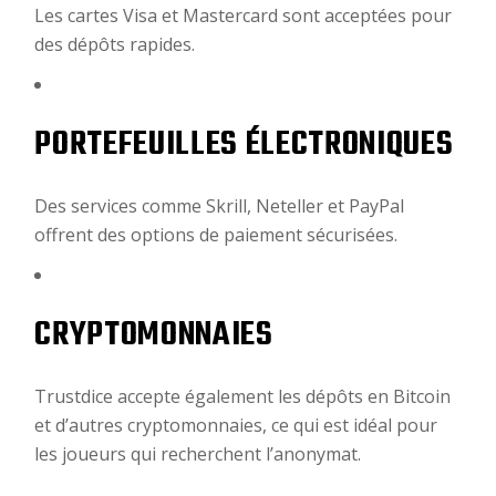
Les cartes Visa et Mastercard sont acceptées pour
des dépôts rapides.
PORTEFEUILLES ÉLECTRONIQUES
Des services comme Skrill, Neteller et PayPal
offrent des options de paiement sécurisées.
CRYPTOMONNAIES
Trustdice accepte également les dépôts en Bitcoin
et d’autres cryptomonnaies, ce qui est idéal pour
les joueurs qui recherchent l’anonymat.