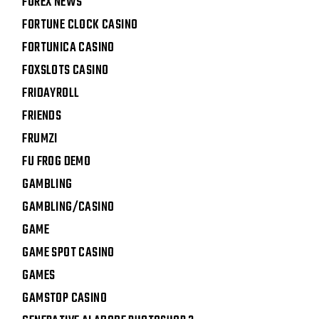
FOREX NEWS
FORTUNE CLOCK CASINO
FORTUNICA CASINO
FOXSLOTS CASINO
FRIDAYROLL
FRIENDS
FRUMZI
FU FROG DEMO
GAMBLING
GAMBLING/CASINO
GAME
GAME SPOT CASINO
GAMES
GAMSTOP CASINO