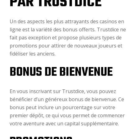
PAR TRUSTDICE
Un des aspects les plus attrayants des casinos en
ligne est la variété des bonus offerts. Trustdice ne
fait pas exception et propose plusieurs types de
promotions pour attirer de nouveaux joueurs et
fidéliser les anciens.
BONUS DE BIENVENUE
En vous inscrivant sur Trustdice, vous pouvez
bénéficier d’un généreux bonus de bienvenue. Ce
bonus peut inclure un pourcentage sur votre
premier dépôt, ce qui vous permet de commencer
votre aventure avec un capital supplémentaire.