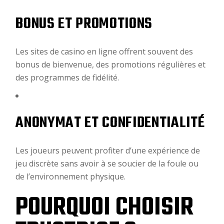
BONUS ET PROMOTIONS
Les sites de casino en ligne offrent souvent des
bonus de bienvenue, des promotions régulières et
des programmes de fidélité.
ANONYMAT ET CONFIDENTIALITÉ
Les joueurs peuvent profiter d’une expérience de
jeu discrète sans avoir à se soucier de la foule ou
de l’environnement physique.
POURQUOI CHOISIR