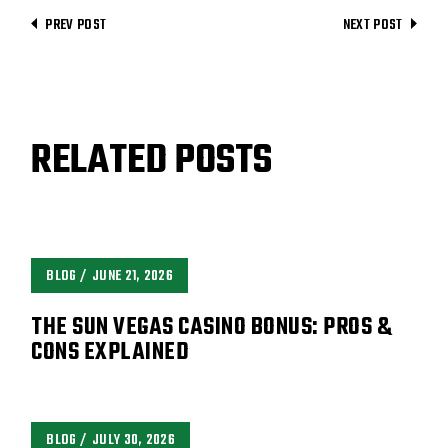
PREV POST
NEXT POST
RELATED POSTS
BLOG
JUNE 21, 2026
THE SUN VEGAS CASINO BONUS: PROS &
CONS EXPLAINED
BLOG
JULY 30, 2026