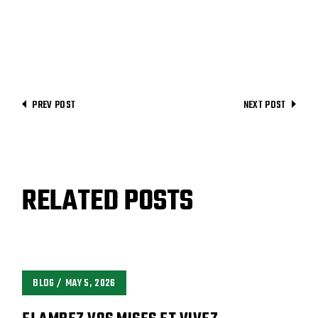
PREV POST
NEXT POST
RELATED POSTS
BLOG
MAY 5, 2026