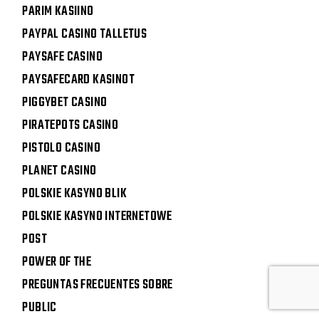
PARIM KASIINO
PAYPAL CASINO TALLETUS
PAYSAFE CASINO
PAYSAFECARD KASINOT
PIGGYBET CASINO
PIRATEPOTS CASINO
PISTOLO CASINO
PLANET CASINO
POLSKIE KASYNO BLIK
POLSKIE KASYNO INTERNETOWE
POST
POWER OF THE
PREGUNTAS FRECUENTES SOBRE
PUBLIC