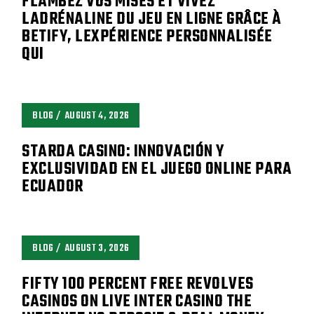
FLAMBEZ VOS MISES ET VIVEZ
LADRÉNALINE DU JEU EN LIGNE GRÂCE À
BETIFY, LEXPÉRIENCE PERSONNALISÉE
QUI
BLOG
AUGUST 4, 2026
STARDA CASINO: INNOVACIÓN Y
EXCLUSIVIDAD EN EL JUEGO ONLINE PARA
ECUADOR
BLOG
AUGUST 3, 2026
FIFTY 100 PERCENT FREE REVOLVES
CASINOS ON LIVE INTER CASINO THE