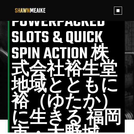
CASINO:
Skip
to
the
POWERPACKED
content
SLOTS & QUICK
SPIN ACTION 株
式会社裕生堂
地域とともに
裕（ゆたか）
に生きる 福岡