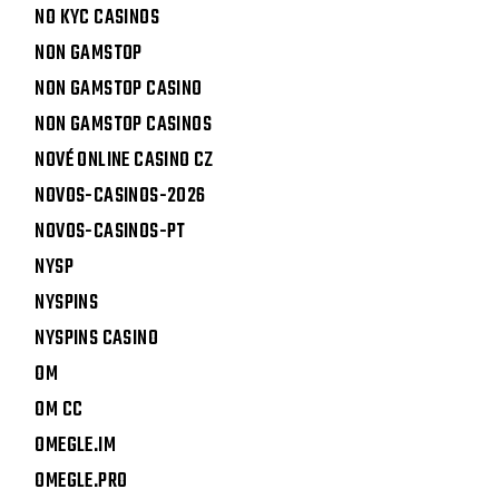
NO KYC CASINOS
NON GAMSTOP
NON GAMSTOP CASINO
NON GAMSTOP CASINOS
NOVÉ ONLINE CASINO CZ
NOVOS-CASINOS-2026
NOVOS-CASINOS-PT
NYSP
NYSPINS
NYSPINS CASINO
OM
OM CC
OMEGLE.IM
OMEGLE.PRO