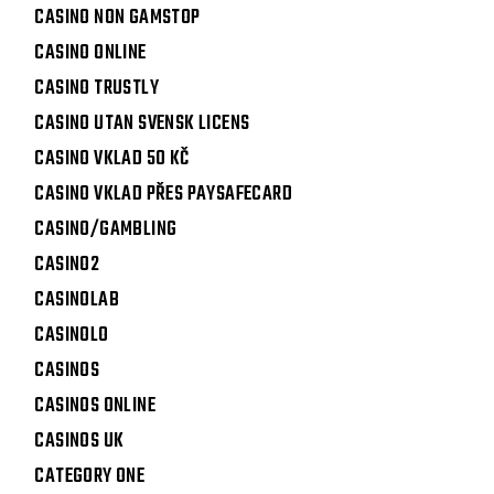
CASINO NON GAMSTOP
CASINO ONLINE
CASINO TRUSTLY
CASINO UTAN SVENSK LICENS
CASINO VKLAD 50 KČ
CASINO VKLAD PŘES PAYSAFECARD
CASINO/GAMBLING
CASINO2
CASINOLAB
CASINOLO
CASINOS
CASINOS ONLINE
CASINOS UK
CATEGORY ONE