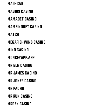
MAG-CAS
MAGIUS CASINO
MAMABET CASINO
MAMZINOBET CASINO
MATCH
MEGAFISHWINS CASINO
MINO CASINO
MONKEYAPP.APP
MR BEN CASINO
MR JAMES CASINO
MR JONES CASINO
MR PACHO
MR RUN CASINO
MRBEN CASINO