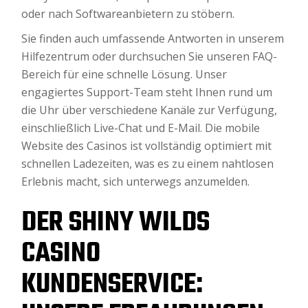
oder nach Softwareanbietern zu stöbern.
Sie finden auch umfassende Antworten in unserem
Hilfezentrum oder durchsuchen Sie unseren FAQ-
Bereich für eine schnelle Lösung. Unser
engagiertes Support-Team steht Ihnen rund um
die Uhr über verschiedene Kanäle zur Verfügung,
einschließlich Live-Chat und E-Mail. Die mobile
Website des Casinos ist vollständig optimiert mit
schnellen Ladezeiten, was es zu einem nahtlosen
Erlebnis macht, sich unterwegs anzumelden.
DER SHINY WILDS
CASINO
KUNDENSERVICE: