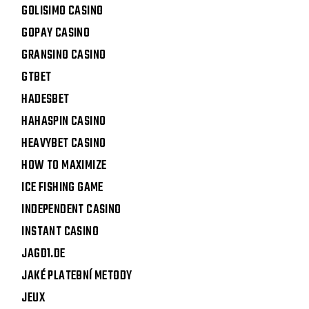
GOLISIMO CASINO
GOPAY CASINO
GRANSINO CASINO
GTBET
HADESBET
HAHASPIN CASINO
HEAVYBET CASINO
HOW TO MAXIMIZE
ICE FISHING GAME
INDEPENDENT CASINO
INSTANT CASINO
JAGD1.DE
JAKÉ PLATEBNÍ METODY
JEUX