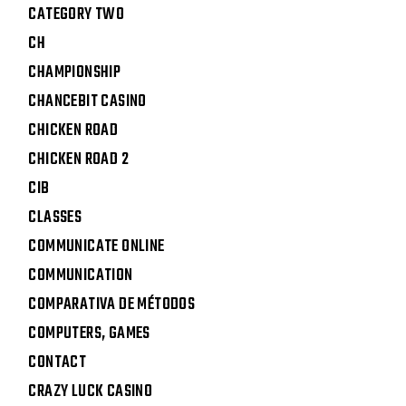
CATEGORY TWO
CH
CHAMPIONSHIP
CHANCEBIT CASINO
CHICKEN ROAD
CHICKEN ROAD 2
CIB
CLASSES
COMMUNICATE ONLINE
COMMUNICATION
COMPARATIVA DE MÉTODOS
COMPUTERS, GAMES
CONTACT
CRAZY LUCK CASINO