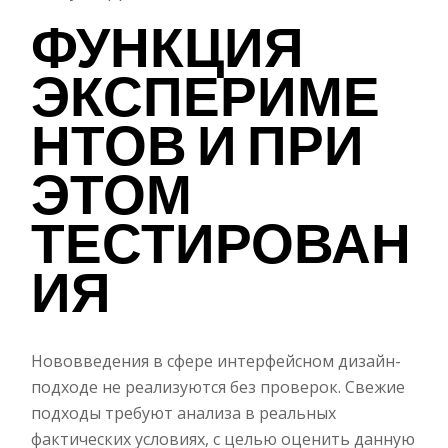
ФУНКЦИЯ
ЭКСПЕРИМЕ
НТОВ И ПРИ
ЭТОМ
ТЕСТИРОВАН
ИЯ
Нововведения в сфере интерфейсном дизайн-
подходе не реализуются без проверок. Свежие
подходы требуют анализа в реальных
фактических условиях, с целью оценить данную