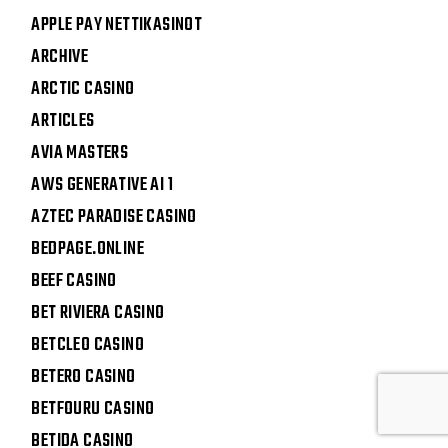
APPLE PAY NETTIKASINOT
ARCHIVE
ARCTIC CASINO
ARTICLES
AVIA MASTERS
AWS GENERATIVE AI 1
AZTEC PARADISE CASINO
BEDPAGE.ONLINE
BEEF CASINO
BET RIVIERA CASINO
BETCLEO CASINO
BETERO CASINO
BETFOURU CASINO
BETIDA CASINO