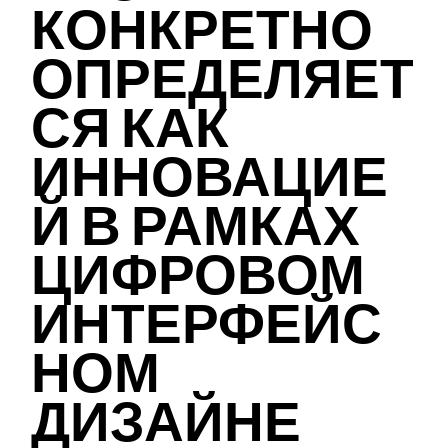
КОНКРЕТНО
ОПРЕДЕЛЯЕТ
СЯ КАК
ИННОВАЦИЕ
Й В РАМКАХ
ЦИФРОВОМ
ИНТЕРФЕЙС
НОМ
ДИЗАЙНЕ