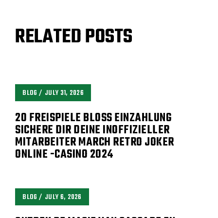
RELATED POSTS
BLOG
JULY 31, 2026
20 FREISPIELE BLOSS EINZAHLUNG S
ICHERE DIR DEINE INOFFIZIELLER M
ITARBEITER MARCH RETRO JOKER O
NLINE -CASINO 2024
BLOG
JULY 6, 2026