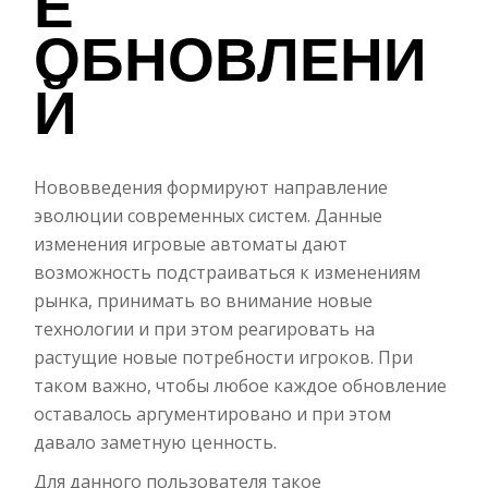
Е
ОБНОВЛЕНИ
Й
Нововведения формируют направление
эволюции современных систем. Данные
изменения игровые автоматы дают
возможность подстраиваться к изменениям
рынка, принимать во внимание новые
технологии и при этом реагировать на
растущие новые потребности игроков. При
таком важно, чтобы любое каждое обновление
оставалось аргументировано и при этом
давало заметную ценность.
Для данного пользователя такое