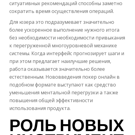
ситуативных рекомендаций способны заметно
сократить время осуществления операций.
Для юзера это подразумевает значительно
более ускоренное выполнение нужного итога
без необходимости необходимости привыкания
к перегруженной многоуровневой механике
системы. Когда интерфейс прогнозирует шаги и
при этом предлагает наилучшие решения,
работа оказывается значительно более
естественным. Нововведения покер онлайн в
подобном формате выступают как средство
уменьшения ментальной перегрузки а также
повышения общей эффективности
использования продукта.
РОЛЬ НОВЫХ