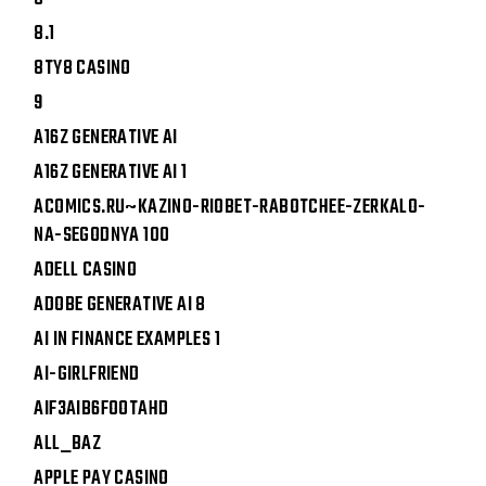
8.1
8TY8 CASINO
9
A16Z GENERATIVE AI
A16Z GENERATIVE AI 1
ACOMICS.RU~KAZINO-RIOBET-RABOTCHEE-ZERKALO-
NA-SEGODNYA 100
ADELL CASINO
ADOBE GENERATIVE AI 8
AI IN FINANCE EXAMPLES 1
AI-GIRLFRIEND
AIF3AIB6FOOTAHD
ALL_BAZ
APPLE PAY CASINO