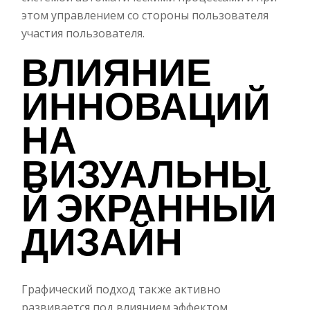
этом управлением со стороны пользователя
участия пользователя.
ВЛИЯНИЕ
ИННОВАЦИЙ
НА
ВИЗУАЛЬНЫ
Й ЭКРАННЫЙ
ДИЗАЙН
Графический подход также активно
развивается под влиянием эффектом