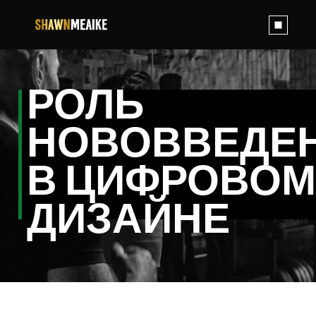
Skip
to
the
content
РОЛЬ
НОВОВВЕДЕ
В ЦИФРОВО
ДИЗАЙНЕ