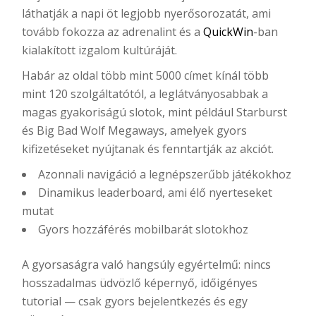
láthatják a napi öt legjobb nyerősorozatát, ami
tovább fokozza az adrenalint és a
QuickWin
-ban
kialakított izgalom kultúráját.
Habár az oldal több mint 5000 címet kínál több
mint 120 szolgáltatótól, a leglátványosabbak a
magas gyakoriságú slotok, mint például Starburst
és Big Bad Wolf Megaways, amelyek gyors
kifizetéseket nyújtanak és fenntartják az akciót.
Azonnali navigáció a legnépszerűbb játékokhoz
Dinamikus leaderboard, ami élő nyerteseket
mutat
Gyors hozzáférés mobilbarát slotokhoz
A gyorsaságra való hangsúly egyértelmű: nincs
hosszadalmas üdvözlő képernyő, időigényes
tutorial — csak gyors bejelentkezés és egy