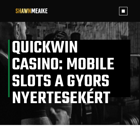
Skip
to
the
content
QUICKWIN
CASINO: MOBILE
SLOTS A GYORS
NYERTESEKÉRT