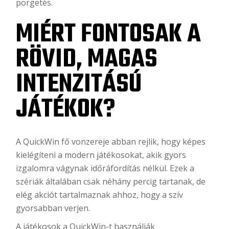
pörgetés.
MIÉRT FONTOSAK A
RÖVID, MAGAS
INTENZITÁSÚ
JÁTÉKOK?
A QuickWin fő vonzereje abban rejlik, hogy képes
kielégíteni a modern játékosokat, akik gyors
izgalomra vágynak időráfordítás nélkül. Ezek a
szériák általában csak néhány percig tartanak, de
elég akciót tartalmaznak ahhoz, hogy a szív
gyorsabban verjen.
A játékosok a QuickWin-t használják