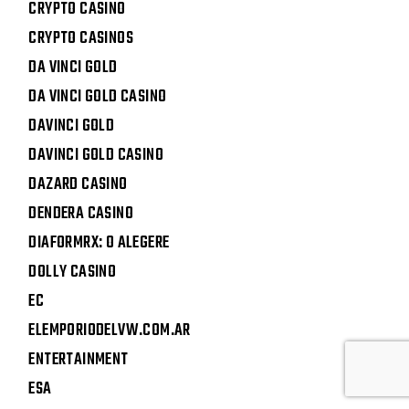
CRYPTO CASINO
CRYPTO CASINOS
DA VINCI GOLD
DA VINCI GOLD CASINO
DAVINCI GOLD
DAVINCI GOLD CASINO
DAZARD CASINO
DENDERA CASINO
DIAFORMRX: O ALEGERE
DOLLY CASINO
EC
ELEMPORIODELVW.COM.AR
ENTERTAINMENT
ESA