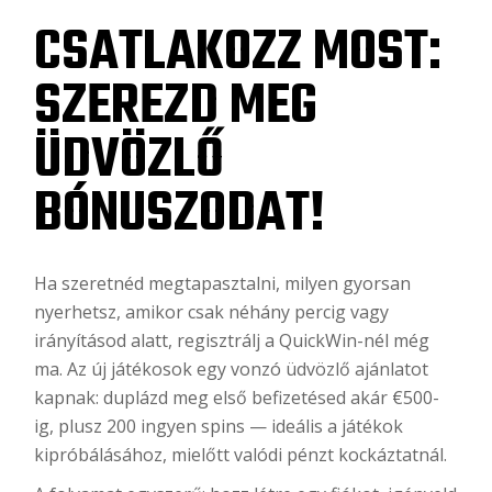
CSATLAKOZZ MOST:
SZEREZD MEG
ÜDVÖZLŐ
BÓNUSZODAT!
Ha szeretnéd megtapasztalni, milyen gyorsan
nyerhetsz, amikor csak néhány percig vagy
irányításod alatt, regisztrálj a QuickWin-nél még
ma. Az új játékosok egy vonzó üdvözlő ajánlatot
kapnak: duplázd meg első befizetésed akár €500-
ig, plusz 200 ingyen spins — ideális a játékok
kipróbálásához, mielőtt valódi pénzt kockáztatnál.