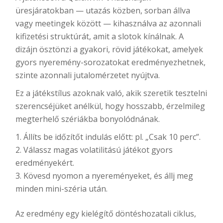
üresjáratokban — utazás közben, sorban állva
vagy meetingek között — kihasználva az azonnali
kifizetési struktúrát, amit a slotok kínálnak. A
dizájn ösztönzi a gyakori, rövid játékokat, amelyek
gyors nyeremény-sorozatokat eredményezhetnek,
szinte azonnali jutalomérzetet nyújtva.
Ez a játékstílus azoknak való, akik szeretik tesztelni
szerencséjüket anélkül, hogy hosszabb, érzelmileg
megterhelő szériákba bonyolódnának.
Állíts be időzítőt indulás előtt: pl. „Csak 10 perc”.
Válassz magas volatilitású játékot gyors
eredményekért.
Kövesd nyomon a nyereményeket, és állj meg
minden mini-széria után.
Az eredmény egy kielégítő döntéshozatali ciklus,