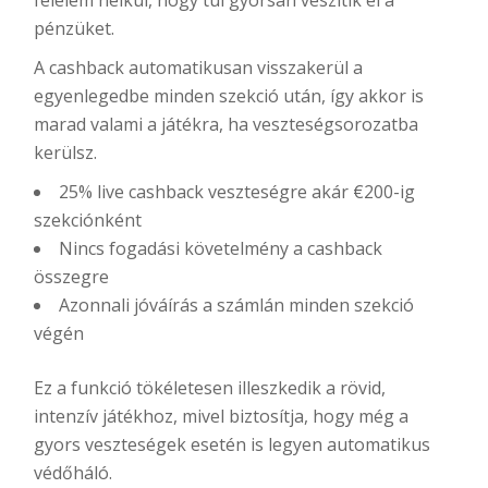
félelem nélkül, hogy túl gyorsan veszítik el a
pénzüket.
A cashback automatikusan visszakerül a
egyenlegedbe minden szekció után, így akkor is
marad valami a játékra, ha veszteségsorozatba
kerülsz.
25% live cashback veszteségre akár €200-ig
szekciónként
Nincs fogadási követelmény a cashback
összegre
Azonnali jóváírás a számlán minden szekció
végén
Ez a funkció tökéletesen illeszkedik a rövid,
intenzív játékhoz, mivel biztosítja, hogy még a
gyors veszteségek esetén is legyen automatikus
védőháló.