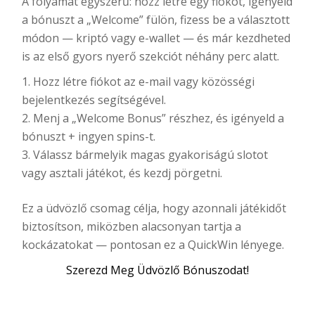
A folyamat egyszerű: hozz létre egy fiókot, igényeld
a bónuszt a „Welcome” fülön, fizess be a választott
módon — kriptó vagy e-wallet — és már kezdheted
is az első gyors nyerő szekciót néhány perc alatt.
Hozz létre fiókot az e-mail vagy közösségi
bejelentkezés segítségével.
Menj a „Welcome Bonus” részhez, és igényeld a
bónuszt + ingyen spins-t.
Válassz bármelyik magas gyakoriságú slotot
vagy asztali játékot, és kezdj pörgetni.
Ez a üdvözlő csomag célja, hogy azonnali játékidőt
biztosítson, miközben alacsonyan tartja a
kockázatokat — pontosan ez a QuickWin lényege.
Szerezd Meg Üdvözlő Bónuszodat!