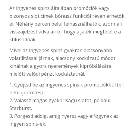
Az ingyenes spins általában promóciók vagy
bizonyos slot címek bónusz funkciói révén érhetők
el. Néhány percen belül felhasználhatók, azonnali
visszajelzést adva arról, hogy a játék megfelel-e a
stílusodnak.
Mivel az ingyenes spins gyakran alacsonyabb
volatilitással járnak, alacsony kockázatú módot
kínálnak a gyors nyeremények kipróbálására,
mielőtt valódi pénzt kockáztatnál.
Gyűjtsd be az ingyenes spins-t promóciókból (pl.
heti újratöltés).
Válassz magas gyakoriságú slotot, például
Starburst.
Pörgesd addig, amíg nyersz vagy elfogynak az
ingyen spins-ek.