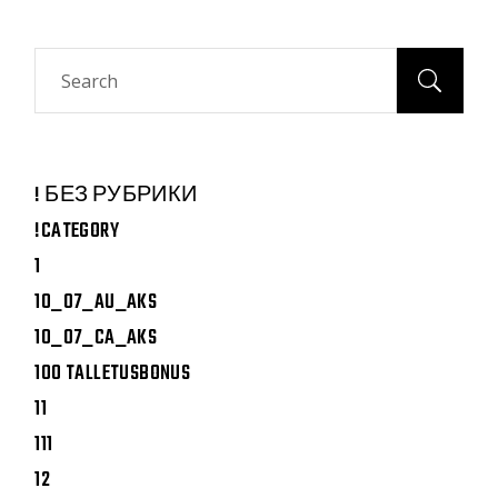
Search
! БЕЗ РУБРИКИ
!CATEGORY
1
10_07_AU_AKS
10_07_CA_AKS
100 TALLETUSBONUS
11
111
12