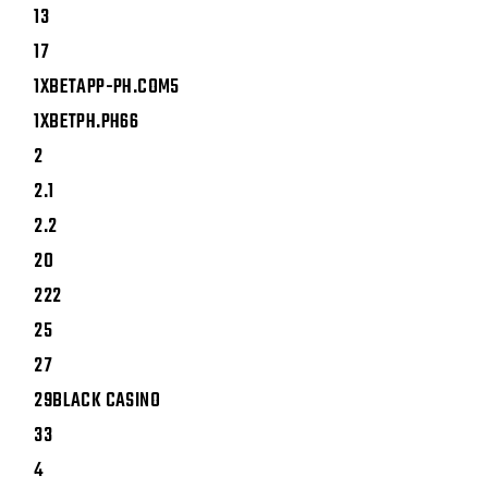
13
17
1XBETAPP-PH.COM5
1XBETPH.PH66
2
2.1
2.2
20
222
25
27
29BLACK CASINO
33
4