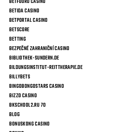
BETFOURU CASINO
BETIDA CASINO
BETPORTAL CASINO
BETSCORE
BETTING
BEZPEČNÉ ZAHRANIČNÍ CASINO
BIBLIOTHEK-SUNDERN.DE
BILDUNGSINSTITUT-REITTHERAPIE.DE
BILLYBETS
BINGOBONGOSTARS CASINO
BIZZO CASINO
BKSCHOOL2.RU 70
BLOG
BONUSKONG CASINO