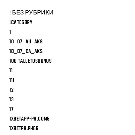
! БЕЗ РУБРИКИ
!CATEGORY
1
10_07_AU_AKS
10_07_CA_AKS
100 TALLETUSBONUS
11
111
12
13
17
1XBETAPP-PH.COM5
1XBETPH.PH66