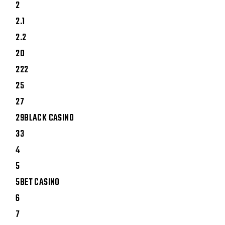
2
2.1
2.2
20
222
25
27
29BLACK CASINO
33
4
5
5BET CASINO
6
7