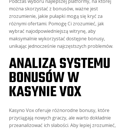
Podczas wyboru najlepszej platformy, na której
można skorzystać z bonusów, ważne jest
zrozumienie, jakie pułapki mogą się kryć za
różnymi ofertami. Pomogę Ci zrozumieć, jak
wybrać najodpowiedniejszą witrynę, aby
maksymalnie wykorzystać dostępne bonusy,
unikając jednocześnie najczęstszych problemów.
ANALIZA SYSTEMU
BONUSÓW W
KASYNIE VOX
Kasyno Vox oferuje różnorodne bonusy, które
przyciągają nowych graczy, ale warto dokładnie
przeanalizować ich słabości. Aby lepiej zrozumieć,