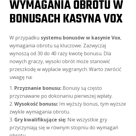
WYMAGANIA OBROTU W
BONUSACH KASYNA VOX
W przypadku
systemu bonusów w kasynie Vox
,
wymagania obrotu są kluczowe. Zazwyczaj
wynoszą od 30 do 40 razy kwotę bonusu. Dla
nowych graczy, wysoki obrót może stanowić
przeszkodę w wypłacie wygranych. Warto zwrócić
uwagę na:
Przyznanie bonusu:
Bonusy są często
przyznawane po dokonaniu pierwszej wpłaty.
Wysokość bonusu:
Im wyższy bonus, tym wyższe
zwykle wymagania obrotu.
Gry kwalifikujące się:
Nie wszystkie gry
przyczyniają się w równym stopniu do wymagań
obrotu.