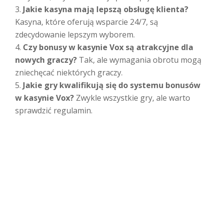
Jakie kasyna mają lepszą obsługę klienta?
Kasyna, które oferują wsparcie 24/7, są
zdecydowanie lepszym wyborem.
Czy bonusy w kasynie Vox są atrakcyjne dla
nowych graczy?
Tak, ale wymagania obrotu mogą
zniechęcać niektórych graczy.
Jakie gry kwalifikują się do systemu bonusów
w kasynie Vox?
Zwykle wszystkie gry, ale warto
sprawdzić regulamin.