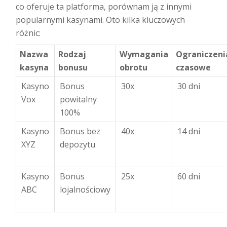
co oferuje ta platforma, porównam ją z innymi
popularnymi kasynami. Oto kilka kluczowych
różnic:
Nazwa
Rodzaj
Wymagania
Ograniczeni
kasyna
bonusu
obrotu
czasowe
Kasyno
Bonus
30x
30 dni
Vox
powitalny
100%
Kasyno
Bonus bez
40x
14 dni
XYZ
depozytu
Kasyno
Bonus
25x
60 dni
ABC
lojalnościowy