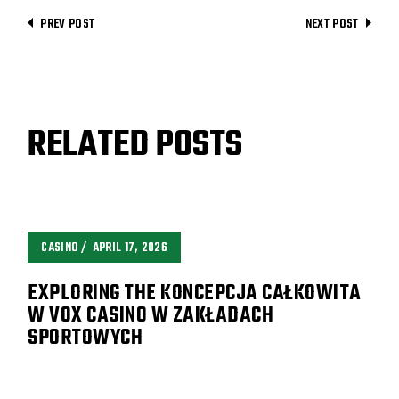
PREV POST
NEXT POST
RELATED POSTS
CASINO
APRIL 17, 2026
EXPLORING THE KONCEPCJA CAŁKOWITA
W VOX CASINO W ZAKŁADACH
SPORTOWYCH