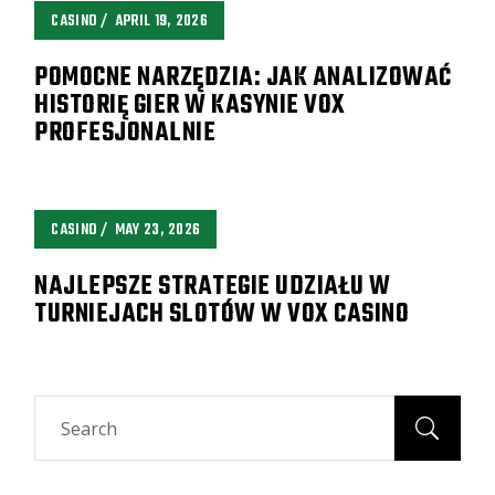
CASINO
APRIL 19, 2026
POMOCNE NARZĘDZIA: JAK ANALIZOWAĆ
HISTORIĘ GIER W KASYNIE VOX
PROFESJONALNIE
CASINO
MAY 23, 2026
NAJLEPSZE STRATEGIE UDZIAŁU W
TURNIEJACH SLOTÓW W VOX CASINO
Search