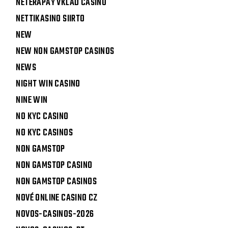
NETERAPAY VKLAD CASINO
NETTIKASINO SIIRTO
NEW
NEW NON GAMSTOP CASINOS
NEWS
NIGHT WIN CASINO
NINE WIN
NO KYC CASINO
NO KYC CASINOS
NON GAMSTOP
NON GAMSTOP CASINO
NON GAMSTOP CASINOS
NOVÉ ONLINE CASINO CZ
NOVOS-CASINOS-2026