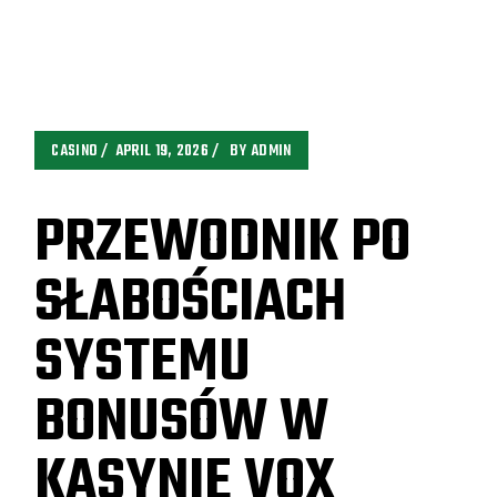
CASINO
APRIL 19, 2026
BY
ADMIN
PRZEWODNIK PO
SŁABOŚCIACH
SYSTEMU
BONUSÓW W
KASYNIE VOX