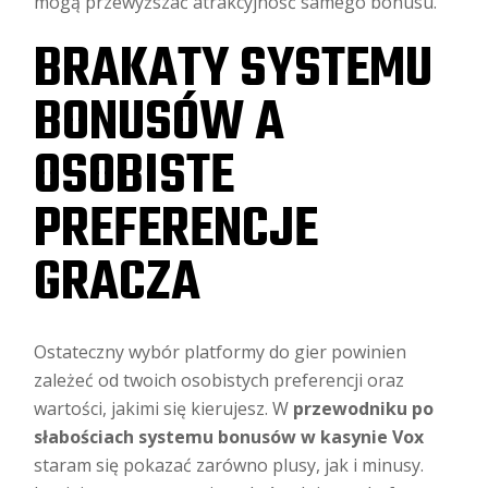
mogą przewyższać atrakcyjność samego bonusu.
BRAKATY SYSTEMU
BONUSÓW A
OSOBISTE
PREFERENCJE
GRACZA
Ostateczny wybór platformy do gier powinien
zależeć od twoich osobistych preferencji oraz
wartości, jakimi się kierujesz. W
przewodniku po
słabościach systemu bonusów w kasynie Vox
staram się pokazać zarówno plusy, jak i minusy.