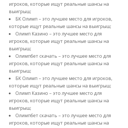
игроков, которые ищут реальные шансы на
выигрыш;
БК Олимп – это лучшее место для игроков,
которые ищут реальные шансы на выигрыш;
Олимп Казино – это лучшее место для
игроков, которые ищут реальные шансы на
выигрыш;
Олимпбет скачать – это лучшее место для
игроков, которые ищут реальные шансы на
выигрыш;
БК Олимп – это лучшее место для игроков,
которые ищут реальные шансы на выигрыш;
Олимп Казино – это лучшее место для
игроков, которые ищут реальные шансы на
выигрыш;
Олимпбет скачать – это лучшее место для
игроков, которые ищут реальные шансы на