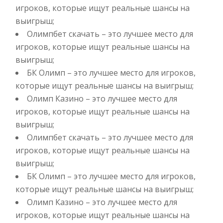
игроков, которые ищут реальные шансы на
выигрыш;
Олимпбет скачать – это лучшее место для
игроков, которые ищут реальные шансы на
выигрыш;
БК Олимп – это лучшее место для игроков,
которые ищут реальные шансы на выигрыш;
Олимп Казино – это лучшее место для
игроков, которые ищут реальные шансы на
выигрыш;
Олимпбет скачать – это лучшее место для
игроков, которые ищут реальные шансы на
выигрыш;
БК Олимп – это лучшее место для игроков,
которые ищут реальные шансы на выигрыш;
Олимп Казино – это лучшее место для
игроков, которые ищут реальные шансы на