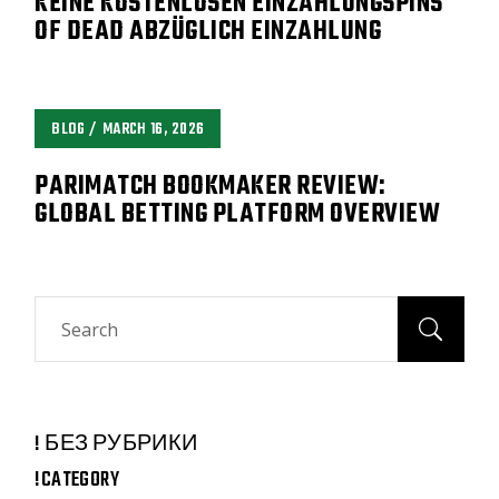
KEINE KOSTENLOSEN EINZAHLUNGSPINS
OF DEAD ABZÜGLICH EINZAHLUNG
BLOG
MARCH 16, 2026
PARIMATCH BOOKMAKER REVIEW:
GLOBAL BETTING PLATFORM OVERVIEW
Search
! БЕЗ РУБРИКИ
!CATEGORY