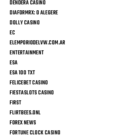
DENDERA CASINO
DIAFORMRX: O ALEGERE
DOLLY CASINO
EC
ELEMPORIODELVW.COM.AR
ENTERTAINMENT
ESA
ESA 100 TXT
FELICEBET CASINO
FIESTASLOTS CASINO
FIRST
FLIRTBEES.ONL
FOREX NEWS
FORTUNE CLOCK CASINO