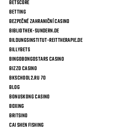
BETSCORE
BETTING
BEZPEČNÉ ZAHRANIČNÍ CASINO
BIBLIOTHEK-SUNDERN.DE
BILDUNGSINSTITUT-REITTHERAPIE.DE
BILLYBETS
BINGOBONGOSTARS CASINO
BIZZO CASINO
BKSCHOOL2.RU 70
BLOG
BONUSKONG CASINO
BOXING
BRITSINO
CAI SHEN FISHING