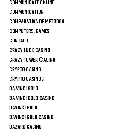
COMMUNICATE ONLINE
COMMUNICATION
COMPARATIVA DE MÉTODOS
COMPUTERS, GAMES
CONTACT
CRAZY LUCK CASINO
CRAZY TOWER СASINO
CRYPTO CASINO
CRYPTO CASINOS
DA VINCI GOLD
DA VINCI GOLD CASINO
DAVINCI GOLD
DAVINCI GOLD CASINO
DAZARD CASINO