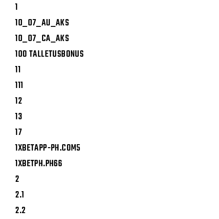
1
10_07_AU_AKS
10_07_CA_AKS
100 TALLETUSBONUS
11
111
12
13
17
1XBETAPP-PH.COM5
1XBETPH.PH66
2
2.1
2.2