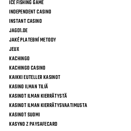
ICE FISHING GAME
INDEPENDENT CASINO
INSTANT CASINO
JAGD1.DE
JAKÉ PLATEBNÍ METODY
JEUX
KACHINGO
KACHINGO CASINO
KAIKKI EUTELLER KASINOT
KASINO ILMAN TILIÄ
KASINOT ILMAN KIERRÄTYSTÄ
KASINOT ILMAN KIERRÄTYSVAATIMUSTA
KASINOT SUOMI
KASYNO Z PAYSAFECARD