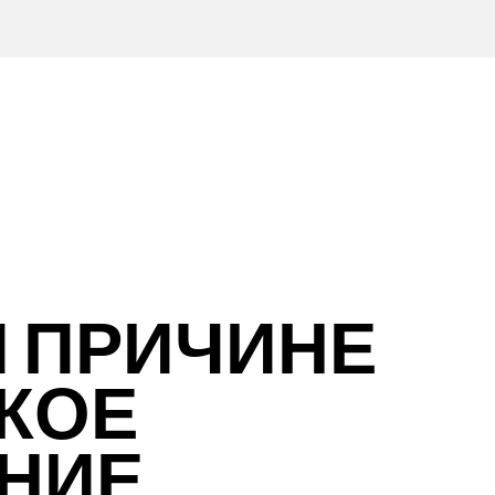
Й ПРИЧИНЕ
КОЕ
НИЕ