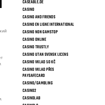
Я
CASEABLE.DE
CASINO
CASINO AND FRIENDS
CASINO EN LIGNE INTERNATIONAL
ский
CASINO NON GAMSTOP
CASINO ONLINE
CASINO TRUSTLY
CASINO UTAN SVENSK LICENS
ет
CASINO VKLAD 50 KČ
.
CASINO VKLAD PŘES
PAYSAFECARD
CASINO/GAMBLING
CASINO2
CASINOLAB
.