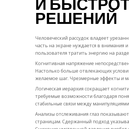
И БЫСТРО
РЕШЕНИЙ
Человеческий рассудок владеет урезанн
часть на экране нуждается в внимания
пользователя тратить энергию на разде
Когнитивная напряжение непосредствен
Настолько больше отвлекающих условий
желаемое шаг. Чрезмерные эффекты и 
Логическая иерархия сокращает когнит
требуемые возможности благодаря поня
стабильные связи между манипуляциями
Анализы отслеживания глаз показываю
страницам. Сдержанный подход указыва