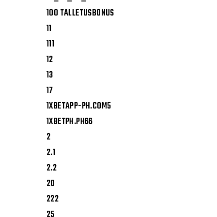
100 TALLETUSBONUS
11
111
12
13
17
1XBETAPP-PH.COM5
1XBETPH.PH66
2
2.1
2.2
20
222
25