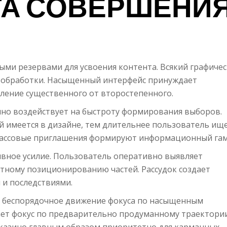
ТА СОВЕРШЕНИ
ыми резервами для усвоения контента. Всякий графиче
 и обработки. Насыщенный интерфейс принуждает
ление существенного от второстепенного.
но воздействует на быстроту формирования выборов.
 имеется в дизайне, тем длительнее пользователь ищ
массовые приглашения формируют информационный гам
ивное усилие. Пользователь оперативно выявляет
тному позиционированию частей. Рассудок создает
 и последствиями.
т беспорядочное движение фокуса по насыщенным
ет фокус по предварительно продуманному траектории