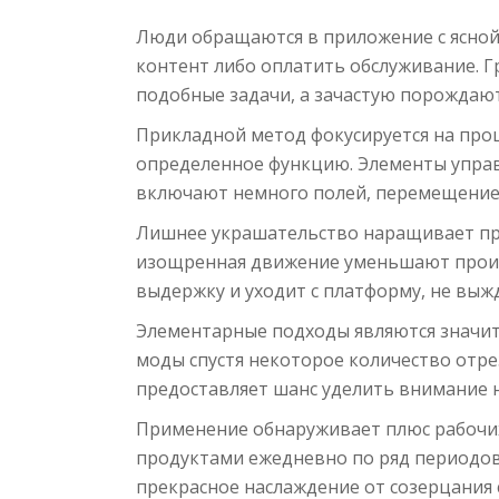
Люди обращаются в приложение с ясной 
контент либо оплатить обслуживание. 
подобные задачи, а зачастую порождают
Прикладной метод фокусируется на про
определенное функцию. Элементы управ
включают немного полей, перемещение 
Лишнее украшательство наращивает пр
изощренная движение уменьшают произ
выдержку и уходит с платформу, не выжд
Элементарные подходы являются значит
моды спустя некоторое количество отре
предоставляет шанс уделить внимание 
Применение обнаруживает плюс рабочих 
продуктами ежедневно по ряд периодов
прекрасное наслаждение от созерцания 