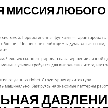
Я МИССИЯ ЛЮБОГО
и системой. Первостепенная функция — гарантировать
 общение. Человек не необходим задумываться о том,
ент.
ым. Человек сконцентрирован на завершении личной ц
о меньше усилий требуется для выполнения итога, насто
ие от данных riobet. Структурная архитектура
ть машинально, базируясь на знакомые паттерны работ
ЬНАЯ ДАВЛЕНИ