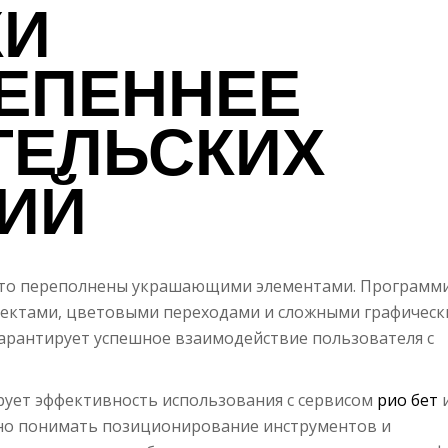
КИ
ЕПЕННЕЕ
ЕЛЬСКИХ
ИЙ
то переполнены украшающими элементами. Программ
фектами, цветовыми переходами и сложными графичес
гарантирует успешное взаимодействие пользователя с
рует эффективность использования с сервисом
рио бет
но понимать позиционирование инструментов и