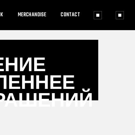
OK
MERCHANDISE
CONTACT
ЕНИЕ
ПЕННЕЕ
РАШЕНИЙ