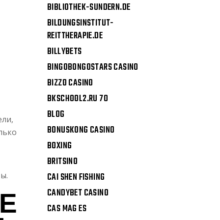
BIBLIOTHEK-SUNDERN.DE
BILDUNGSINSTITUT-
REITTHERAPIE.DE
BILLYBETS
BINGOBONGOSTARS CASINO
BIZZO CASINO
BKSCHOOL2.RU 70
BLOG
ели,
BONUSKONG CASINO
лько
BOXING
BRITSINO
ы.
CAI SHEN FISHING
CANDYBET CASINO
Е
CAS MAG ES