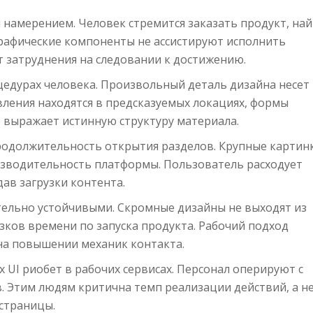
намерением. Человек стремится заказать продукт, на
Графические компоненты не ассистируют исполнить
 затруднения на следовании к достижению.
цедурах человека. Произвольный деталь дизайна несет
ления находятся в предсказуемых локациях, формы
выражает истинную структуру материала.
одолжительность открытия разделов. Крупные картин
водительность платформы. Пользователь расходует
ав загрузки контента.
ельно устойчивыми. Скромные дизайны не выходят из
зков времени по запуска продукта. Рабочий подход
на повышении механик контакта.
UI риобет в рабочих сервисах. Персонал оперируют с
. Этим людям критична темп реализации действий, а н
страницы.