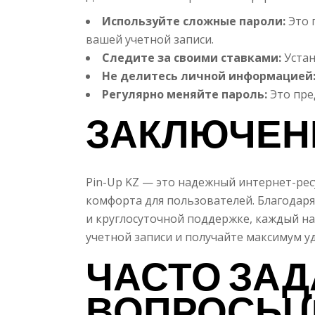
Используйте сложные пароли:
Это 
вашей учетной записи.
Следите за своими ставками:
Устан
Не делитесь личной информацией
Регулярно меняйте пароль:
Это пре
ЗАКЛЮЧЕН
Pin-Up KZ — это надежный интернет-рес
комфорта для пользователей. Благодар
и круглосуточной поддержке, каждый най
учетной записи и получайте максимум у
ЧАСТО ЗА