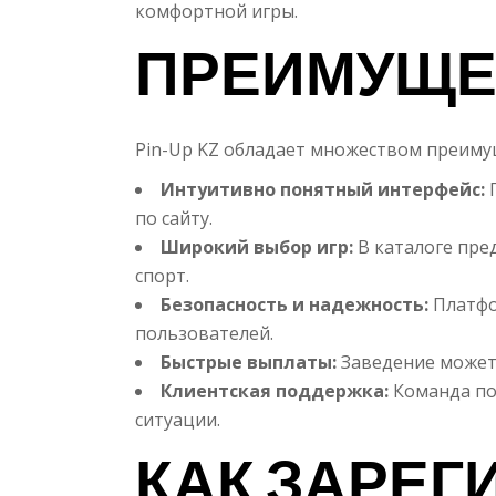
комфортной игры.
ПРЕИМУЩЕСТ
Pin-Up KZ обладает множеством преиму
Интуитивно понятный интерфейс:
П
по сайту.
Широкий выбор игр:
В каталоге пре
спорт.
Безопасность и надежность:
Платфо
пользователей.
Быстрые выплаты:
Заведение может
Клиентская поддержка:
Команда по
ситуации.
КАК ЗАРЕГ