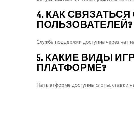
4. КАК СВЯЗАТЬС
ПОЛЬЗОВАТЕЛЕЙ?
Служба поддержки доступна через чат на
5. КАКИЕ ВИДЫ И
ПЛАТФОРМЕ?
На платформе доступны слоты, ставки на