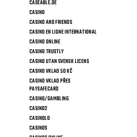
CASEABLE.DE
CASINO
CASINO AND FRIENDS
CASINO EN LIGNE INTERNATIONAL
CASINO ONLINE
CASINO TRUSTLY
CASINO UTAN SVENSK LICENS
CASINO VKLAD 50 KČ
CASINO VKLAD PŘES
PAYSAFECARD
CASINO/GAMBLING
CASINO2
CASINOLO
CASINOS