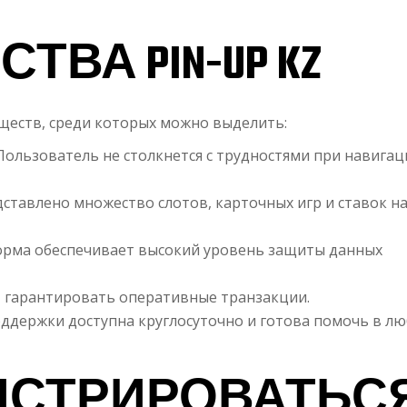
ВА PIN-UP KZ
ществ, среди которых можно выделить:
ользователь не столкнется с трудностями при навигац
дставлено множество слотов, карточных игр и ставок н
рма обеспечивает высокий уровень защиты данных
 гарантировать оперативные транзакции.
ддержки доступна круглосуточно и готова помочь в л
ИСТРИРОВАТЬС