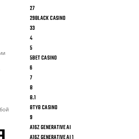
27
29BLACK CASINO
33
4
5
ии
5BET CASINO
6
а
7
8
8.1
8TY8 CASINO
юбой
9
A16Z GENERATIVE AI
Я
A16Z GENERATIVE AI 1