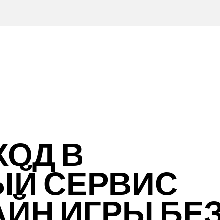
ВХОД В
Й СЕРВИС
АЙН ИГРЫ БЕ