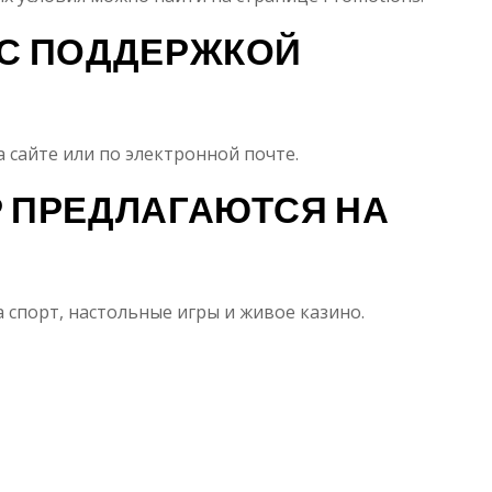
Я С ПОДДЕРЖКОЙ
 сайте или по электронной почте.
ГР ПРЕДЛАГАЮТСЯ НА
 спорт, настольные игры и живое казино.