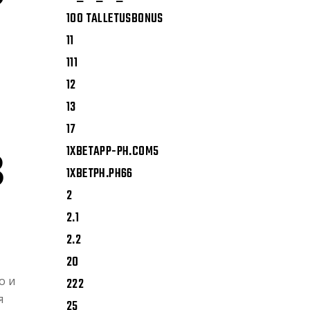
100 TALLETUSBONUS
11
111
12
13
17
1XBETAPP-PH.COM5
З
1XBETPH.PH66
2
2.1
2.2
20
о и
222
я
25