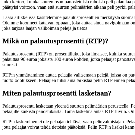
luku kertoo, kuinka suuren osan panostetuista rahoista peli palauttaa p
päättyisi voittoon, vaan että suurten pelimäärien aikana peli pyrkii p
Tässä artikkelissa käsittelemme palautusprosenttien merkitystä suomalai
Olemme koonneet kattavan oppaan, joka auttaa sinua navigoimaan onli
joka tarjoaa laajan valikoiman pelejä ja tietoa.
Mikä on palautusprosentti (RTP)?
Palautusprosentti (RTP) on prosenttiluku, joka ilmaisee, kuinka suuren o
palauttaa 96 euroa jokaista 100 euroa kohden, jotka pelaajat panostavat
suuresti.
RTP:n ymmärtäminen auttaa pelaajia valitsemaan pelejä, joissa on par
tuotto-odotukseen. Pelaajien tulisi aina tarkistaa pelin RTP ennen pela
Miten palautusprosentti lasketaan?
Palautusprosentti lasketaan yleensä suurten pelimäärien perusteella. Pe
pelaajille kaikista panostuksista. Tämä laskelma antaa RTP-luvun. On tä
RTP:n laskeminen ei ole pelaajan tehtävä, vaan pelinvalmistajan. Pelaaj
jotta pelaajat voivat tehdä tietoisia päätöksiä. Pelin RTP:n lisäksi kann