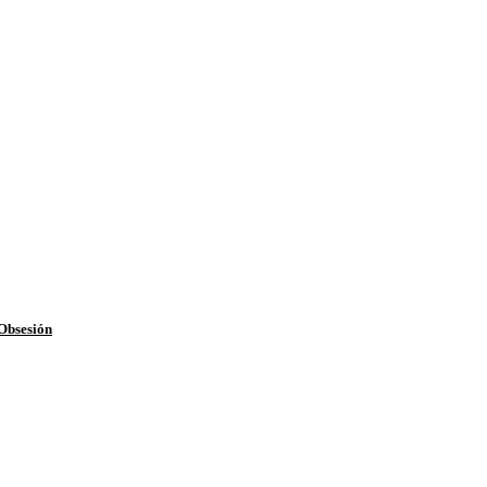
Obsesión