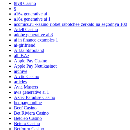
8ty8 Casino
9
a16z generative ai
a16z generative ai 1
acomics.ru~kazino-riobet-rabotchee-zerkalo-na-segodnya 100
Adell Casino
adobe generative ai 8
ai in finance examples 1
ai-girlfriend
Aif3aib6footahd
all_BAz
Apple Pay Casino
Apple Pay Nettikasinot
archive
Arctic Casino
articles
Avia Masters
aws generative ai 1
Aztec Paradise Casino
bedpage.online
Beef Casino
Bet Riviera Casino
Betcleo Casino
Betero Casino
Betfouru Casino