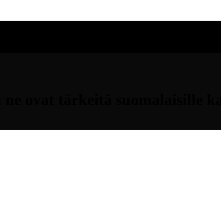
 ne ovat tärkeitä suomalaisille ka