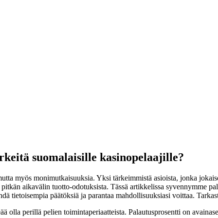
rkeitä suomalaisille kasinopelaajille?
utta myös monimutkaisuuksia. Yksi tärkeimmistä asioista, jonka jokaise
n pitkän aikavälin tuotto-odotuksista. Tässä artikkelissa syvennymme pa
dä tietoisempia päätöksiä ja parantaa mahdollisuuksiasi voittaa. Tarka
olla perillä pelien toimintaperiaatteista. Palautusprosentti on avainase