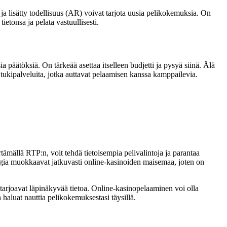
ja lisätty todellisuus (AR) voivat tarjota uusia pelikokemuksia. On
etonsa ja pelata vastuullisesti.
 päätöksiä. On tärkeää asettaa itselleen budjetti ja pysyä siinä. Älä
tukipalveluita, jotka auttavat pelaamisen kanssa kamppailevia.
tämällä RTP:n, voit tehdä tietoisempia pelivalintoja ja parantaa
nologia muokkaavat jatkuvasti online-kasinoiden maisemaa, joten on
ja tarjoavat läpinäkyvää tietoa. Online-kasinopelaaminen voi olla
 haluat nauttia pelikokemuksestasi täysillä.