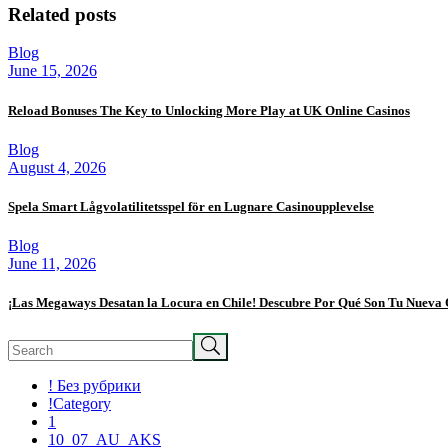
Related posts
Blog
June 15, 2026
Reload Bonuses The Key to Unlocking More Play at UK Online Casinos
Blog
August 4, 2026
Spela Smart Lågvolatilitetsspel för en Lugnare Casinoupplevelse
Blog
June 11, 2026
¡Las Megaways Desatan la Locura en Chile! Descubre Por Qué Son Tu Nueva 
Search
! Без рубрики
!Category
1
10_07_AU_AKS