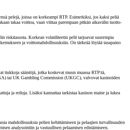
eensä pelejä, joissa on korkeampi RTP. Esimerkiksi, jos kaksi peliä
kaan takaa voittoa, vaan viittaa parempaan pitkän aikavälin tuotto-
lin riskitasosta. Korkean volatiliteetin pelit tarjoavat suurempia
kokemukseen ja voittomahdollisuuksiin. On tärkeää löytää tasapaino
avat tiukkoja sääntöjä, jotka koskevat muun muassa RTP:tä,
y (MGA) tai UK Gambling Commission (UKGC), valvovat kasinoiden
tattuja ja reiluja. Lisäksi kannattaa tarkistaa kasinon maine ja lukea
usia mahdollisuuksia pelien kehittämiseen ja pelaajien turvallisuuden
misen analysointiin ja vastuullisen pelaamisen edistämiseen.