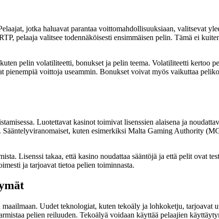
 Pelaajat, jotka haluavat parantaa voittomahdollisuuksiaan, valitsevat yl
RTP, pelaaja valitsee todennäköisesti ensimmäisen pelin. Tämä ei kuiten
en pelin volatiliteetti, bonukset ja pelin teema. Volatiliteetti kertoo pe
oavat pienempiä voittoja useammin. Bonukset voivat myös vaikuttaa peli
stamisessa. Luotettavat kasinot toimivat lisenssien alaisena ja noudatt
uutta. Sääntelyviranomaiset, kuten esimerkiksi Malta Gaming Authorit
ista. Lisenssi takaa, että kasino noudattaa sääntöjä ja että pelit ovat tes
mesti ja tarjoavat tietoa pelien toiminnasta.
kymät
 maailmaan. Uudet teknologiat, kuten tekoäly ja lohkoketju, tarjoavat u
armistaa pelien reiluuden. Tekoälyä voidaan käyttää pelaajien käyttäyty