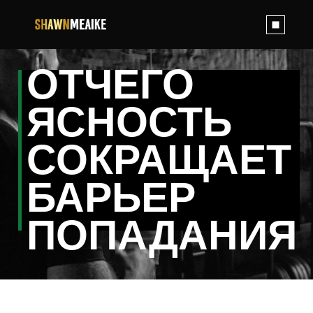
Skip
to
the
content
ОТЧЕГО
ЯСНОСТЬ
СОКРАЩАЕТ
БАРЬЕР
ПОПАДАНИЯ